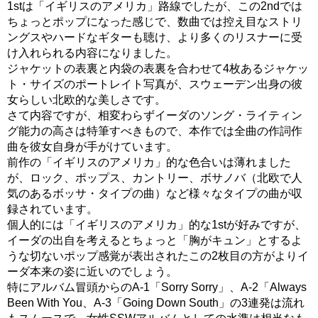
1stは「イギリスのアメリカ」路線でしたが、この2ndでは
ちょっとポップになった感じで、数曲では控え目なストリ
ングスやハードなギターも聴け、より多くのリスナーに受
け入れられる内容になりました。
ジャケットの表裏と内袋の表裏を合わせて4枚あるジャケッ
ト・サイズのポートレイト写真が、スウェーデン出身の彼
女らしい北欧的な美しさです。
さて内容ですが、相変わらずイーダのソング・ライティン
グ能力の高さは特筆すべきもので、本作では全曲の作詞作
曲を彼女自身が手がけています。
前作の「イギリスのアメリカ」的な色合いは薄れました
が、ロック、ポップス、カントリー、ボサノバ（北欧で人
気のあるボッサ・タイプの曲）など様々なタイプの曲が収
録されています。
個人的には「イギリスのアメリカ」的な1stが好みですが、
イーダの出自を考えるとちょっと「胸がキュン」とするよ
うな切ないポップ感覚が表出されたこの2枚目の方がよりイ
ーダ本来の姿に近いのでしょう。
特にアルバム冒頭からのA-1「Sorry Sorry」、A-2「Always
Been With You、A-3「Going Down South」の3連発は流れ