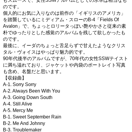
もスムースで、女性SSWアルバムとしての水準は相当なも
のです。
個人的にお気に入りなのは前作の「イギリスのアメリカ」
を踏襲しているにミディアム・スローのB-4「Fields Of
Avalon」で、ちょっとロリータっぽい艶やかさと従来の素
朴でゆったりとした感覚のアルバムを残して欲しかったも
のです。
最後に、イーダのちょっと舌足らずで甘えたようなクリス
タル・ヴォイスはやっぱり魅力的です。
90年代後半のアルバムですが、70年代の女性SSWテイスト
に満ち溢れており、ジャケットや内袋のポートレイト写真
も含め、名盤だと思います。
【収録曲】
A-1. Sorry Sorry
A-2. Always Been With You
A-3. Going Down South
A-4. Still Alive
A-5. Mercy Me
B-1. Sweet September Rain
B-2. Me And Johnny
B-3. Troublemaker