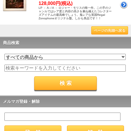
128,000円(税込)
LP ： A- / A ： ロジャー・モリスの唯一作。この手のジ
ャンルではレア度と内容の高さを兼ね備えたコレクター
ズアイテムの最高峰でしょう。鬼レアな英国Regal
Zonophoneオリジナル盤。しかも美品です！！
ページの先頭へ戻る
商品検索
メルマガ登録・解除