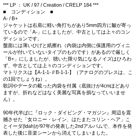
*** LP ： UK / 97 / Creation / CRELP 184 ***
■ コンディション ■
A- / B+
ジャケットは右肩に軽い角打ちがあり5mm四方に皺が寄っ
ているので「A-」にしましたが、中古としては上々のコン
ディションです。
盤面には薄いひげと紙擦れ（内袋は内側に保護用のヴィニ
ールが付いていないタイプのものです）があるので厳しく
「B+」にしましたが、聴いた限り気になるノイズはひろわ
ず、中古としては上々のコンディションです。
マトリクスは【A-1-1- // B-1-1-】（アナログのプレスは、こ
の1回でしょうね）。
歌詞やデータの載った内袋を付属（底抜けが4cmほどあり
ますが、折れなどはなく美麗な写真を損なっていいませ
ん）。
90年代半ばに『ロック・ダイビング・マガジン』周辺を震
撼させた「女ロニー・レイン、はたまたコリン・ヘア」こ
とイーダ(Idah)が97年の発表した2ndアルバムで、本作を発
表した後に音楽シーンから消えてしまいました。