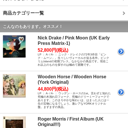
商品カテゴリー一覧
こんなのもあります。オススメ！
Nick Drake / Pink Moon (UK Early
Press Matrix-1)
52,800円(税込)
LP ： A- / A- ： ニック・ドレイクの72年3作目「ピン
ク・ムーン」。生々しいヴォーカルが迫る名作。ピンク
リムIslandの初期プレス。なかなかの美品です。現在こ
れ以上のものを探すのは極めて困難です。
Wooden Horse / Wooden Horse
(York Original)
44,800円(税込)
LP ： A- / A- ： ウッデン・ホースの1st。言わずと知れた
究極の木洩れ日フォーク、究極のドリーミーフォークで
あります。このまろやかな味わいは、はまった人には一
生の宝物になるでしょう。激レアなYORKオリジナル
盤。まずまずの美品。
Roger Morris / First Album (UK
Original!!!)