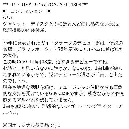
*** LP ： USA 1975 / RCA / APLI-1303 ***
■ コンディション ■
A / A
ジャケット、ディスクともにほとんど使用感のない美品。
歌詞掲載の内袋付属。
75年に発表されたガイ・クラークのデビュ－盤は、伝説の
名店「ブラックホーク」で75年度No.1アルバムに選ばれた
大傑作。
この時Guy Clarkは38歳、遅すぎるデビューですね。
朴訥とした歌い方なのに飽きがこないのは、1曲1曲が練り
こまれているからで、逆にデビューの遅さが「吉」と出た
のでしょう。
現在も地道な活動を続け、ミュージシャン仲間からも圧倒
的な支持を受けているGuy Clarkですが、残念ながら本作を
越えるアルバムを残していません。
1曲も無駄の無い、理想的なシンガー・ソングライター･ア
ルバム。
米国オリジナル盤美品です。