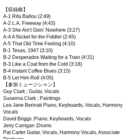
【収録曲】
A-1 Rita Ballou (2:49)
A-2 L.A. Freeway (4:43)
A-3 She Ain't Goin' Nowhere (3:27)
A-4 A Nickel for the Fiddler (2:45)
A-5 That Old Time Feeling (4:10)
B-1 Texas, 1947 (3:10)
B-2 Desperados Waiting for a Train (4:31)
B-3 Like a Coat from the Cold (3:18)
B-4 Instant Coffee Blues (3:15)
B-5 Let Him Roll (4:05)
【参加ミュージシャン】
Guy Clark ; Guitar, Vocals
Susanna Clark ; Paintings
Lea Jane Berinati Piano, Keyboards, Vocals, Harmony
Vocals
David Briggs ;Piano, Keyboards, Vocals
Jerry Carrigan ;Drums
Pat Carter Guitar, Vocals, Harmony Vocals, Associate