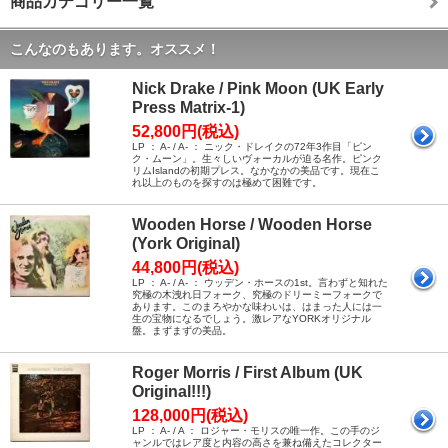
商品カテゴリー一覧
こんなのもあります。オススメ！
Nick Drake / Pink Moon (UK Early
Press Matrix-1)
52,800円(税込)
LP ： A- / A- ： ニック・ドレイクの72年3作目「ピン
ク・ムーン」。生々しいヴォーカルが迫る名作。ピンク
リムIslandの初期プレス。なかなかの美品です。現在こ
れ以上のものを探すのは極めて困難です。
Wooden Horse / Wooden Horse
(York Original)
44,800円(税込)
LP ： A- / A- ： ウッデン・ホースの1st。言わずと知れた
究極の木洩れ日フォーク、究極のドリーミーフォークで
あります。このまろやかな味わいは、はまった人には一
生の宝物になるでしょう。激レアなYORKオリジナル
盤。まずまずの美品。
Roger Morris / First Album (UK
Original!!!)
128,000円(税込)
LP ： A- / A ： ロジャー・モリスの唯一作。この手のジ
ャンルではレア度と内容の高さを兼ね備えたコレクター