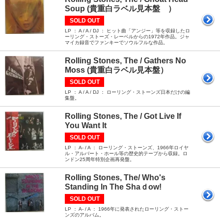
Soup (貴重白ラベル見本盤 ）
SOLD OUT
LP ： A / A / DJ ： ヒット曲「アンジー」等を収録したロ
ーリング・ストーズ・レーベルからの1972年作品。ジャ
マイカ録音でファンキーでソウルフルな作品。
Rolling Stones, The / Gathers No
Moss (貴重白ラベル見本盤）
SOLD OUT
LP ： A / A / DJ ： ローリング・ストーンズ日本だけの編
集盤。
Rolling Stones, The / Got Live If
You Want It
SOLD OUT
LP ： A- / A ： ローリング・ストーンズ、1966年ロイヤ
ル・アルバート・ホール等の歴史的テープから収録。ロ
ンドン25周年特別企画再発盤。
Rolling Stones, The/ Who's
Standing In The Shaｄow!
SOLD OUT
LP ： A- / A ： 1966年に発表されたローリング・ストー
ンズのアルバム。