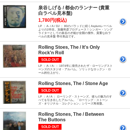
泉谷しげる / 都会のランナー (貴重
白ラベル見本盤)
1,780円(税込)
LP ： A- / A / DJ ： 80のバラッドに続くAsylumレーベル
よりの2作目。加藤和彦プロデュース！シンガー・ソング
ライターとしての泉谷の才能が全開の傑作。貴重な白ラ
ベルの見本盤 帯付美品です。
Rolling Stoes, The / It's Only
Rock'n Roll
SOLD OUT
LP ： A- / A- ： 1974年に発売されたザ・ローリングスト
ーンズのスタジオ・アルバム。ソリッドなロックン・ロ
ール的仕上がり。
Rolling Stones, The / Stone Age
SOLD OUT
LP ： A / A ： ローリング・ストーンズ、彼らの魅力のす
べてを引き出したアルバム。「ローリング・ストーン
ズ・オリジナル・コレクション」シリーズ再発盤。
Rolling Stones, The / Between
The Buttons
SOLD OUT