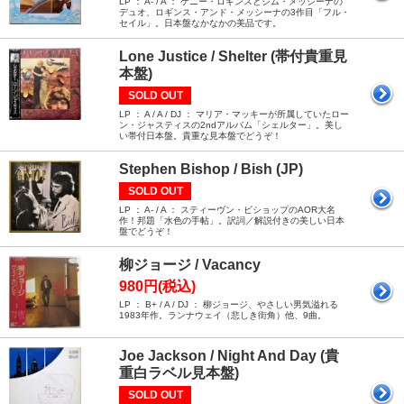
LP ： A- / A ： ケニー・ロギンスとジム・メッシーナの
デュオ、ロギンス・アンド・メッシーナの3作目「フル・
セイル」。日本盤なかなかの美品です。
Lone Justice / Shelter (帯付貴重見
本盤)
SOLD OUT
LP ： A / A / DJ ： マリア・マッキーが所属していたロー
ン・ジャスティスの2ndアルバム「シェルター」。美し
い帯付日本盤。貴重な見本盤でどうぞ！
Stephen Bishop / Bish (JP)
SOLD OUT
LP ： A- / A ： スティーヴン・ビショップのAOR大名
作！邦題「水色の手帖」。訳詞／解説付きの美しい日本
盤でどうぞ！
柳ジョージ / Vacancy
980円(税込)
LP ： B+ / A / DJ ： 柳ジョージ、やさしい男気溢れる
1983年作。ランナウェイ（悲しき街角）他、9曲。
Joe Jackson / Night And Day (貴
重白ラベル見本盤)
SOLD OUT