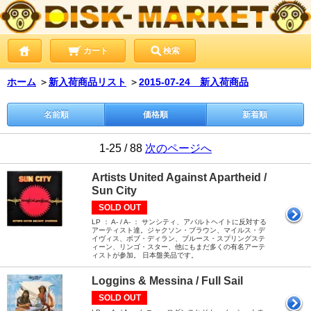
カート
検索
ホーム
＞
新入荷商品リスト
＞
2015-07-24 新入荷商品
名前順
価格順
新着順
1-25 / 88
次のページへ
Artists United Against Apartheid /
Sun City
SOLD OUT
LP ： A- / A- ： サンシティ、アパルトヘイトに反対する
アーティスト達。ジャクソン・ブラウン、マイルス・デ
イヴィス、ボブ・ディラン、ブルース・スプリングステ
ィーン、リンゴ・スター、他にもまだ多くの有名アーテ
ィストが参加。 日本盤美品です。
Loggins & Messina / Full Sail
SOLD OUT