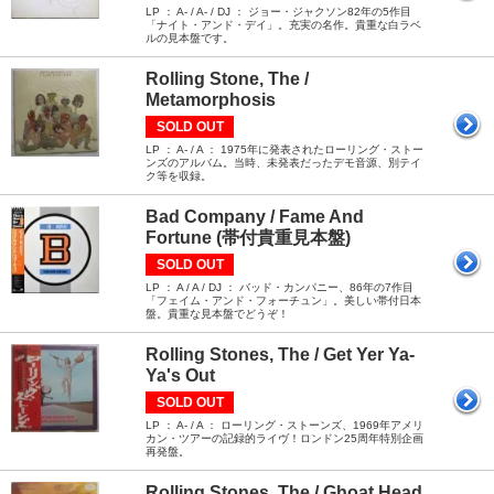
LP ： A- / A- / DJ ： ジョー・ジャクソン82年の5作目
「ナイト・アンド・デイ」。充実の名作。貴重な白ラベ
ルの見本盤です。
Rolling Stone, The /
Metamorphosis
SOLD OUT
LP ： A- / A ： 1975年に発表されたローリング・ストー
ンズのアルバム。当時、未発表だったデモ音源、別テイ
ク等を収録。
Bad Company / Fame And
Fortune (帯付貴重見本盤)
SOLD OUT
LP ： A / A / DJ ： バッド・カンパニー、86年の7作目
「フェイム・アンド・フォーチュン」。美しい帯付日本
盤。貴重な見本盤でどうぞ！
Rolling Stones, The / Get Yer Ya-
Ya's Out
SOLD OUT
LP ： A- / A ： ローリング・ストーンズ、1969年アメリ
カン・ツアーの記録的ライヴ！ロンドン25周年特別企画
再発盤。
Rolling Stones, The / Ghoat Head