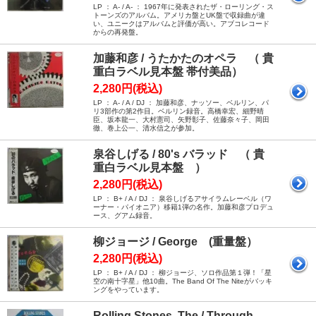
LP ： A- / A- ： 1967年に発表されたザ・ローリング・ス
トーンズのアルバム。アメリカ盤とUK盤で収録曲が違
い、ユニークはアルバムと評価が高い。アブコレコード
からの再発盤。
加藤和彦 / うたかたのオペラ （ 貴
重白ラベル見本盤 帯付美品）
2,280円(税込)
LP ： A- / A / DJ ： 加藤和彦、ナッソー、ベルリン、パ
リ3部作の第2作目。ベルリン録音。高橋幸宏、細野晴
臣、坂本龍一、大村憲司、矢野彰子、佐藤奈々子、岡田
徹、巻上公一、清水信之が参加。
泉谷しげる / 80's バラッド （ 貴
重白ラベル見本盤 ）
2,280円(税込)
LP ： B+ / A / DJ ： 泉谷しげるアサイラムレーベル（ワ
ーナー・パイオニア）移籍1弾の名作。加藤和彦プロデュ
ース、グアム録音。
柳ジョージ / George (重量盤）
2,280円(税込)
LP ： B+ / A / DJ ： 柳ジョージ、ソロ作品第１弾！「星
空の南十字星」他10曲。The Band Of The Niteがバッキ
ングをやっています。
Rolling Stones, The / Through