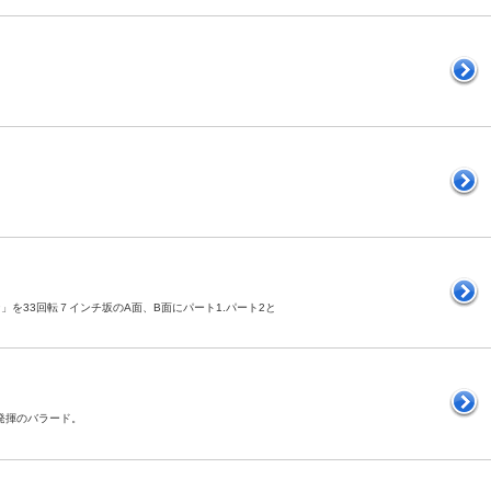
マン」を33回転７インチ坂のA面、B面にパート1.パート2と
領発揮のバラード。