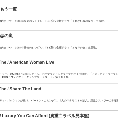
 もう一度
 / DJ ： 竹内まりや 、1989年発売のシングル。TBS系TV金耀ドラマ「くれない族の反乱」主題歌。
 恋の嵐
/ DJ ： 竹内まりや 、1984年発売のシングル。TBS系TV金耀ドラマ「となりの女」主題歌。
The / American Woman Live
A- ： ゲス・フー、1972年5月22日シアトル。パラマウントシアターでのライブ録音。「アメリカン・ウー
。CGS「コンパクト・グランプリ・シリーｚ」第１０４集。
he / Share The Land
A- ： ランディ・バックマンが抜け、バートン・カミングス、2人のギタリストが加入、新生ゲス・フーの本
r / Luxury You Can Afford (貴重白ラベル見本盤)