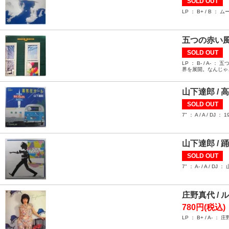
SOLD OUT
LP ： B+ / 
五つの赤い風
SOLD OUT
LP ： B- / 
界を展開。なんじゃ
山下達郎 /
SOLD OUT
7" ： A / A 
山下達郎 /
SOLD OUT
7" ： A- / A
庄野真代 / 
780円(税込)
LP ： B+ / A