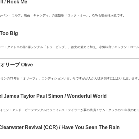
f / Rock Me
A- ： ステッペン・ウルフ、映画「キャンディ」の主題歌「ロック・ミー」。C/Wも映画挿入歌です。
 Too Big
A ： スージー・クアトロの第5弾シングル「トゥ・ビッグ」。彼女の魅力に加え、小気味良いロックン・ロ
オリーブ Olive
B ： ユーミンの79年目「オリーブ」。コンディションいまいちですががんがん聴き倒すにはよいと思います
el James Taylor Paul Simon / Wonderful World
 ： あのサイモン・アンド・ガーファンクルにジェイムス・テイラーが夢の共演！サム・クックの60年代
learwater Revival (CCR) / Have You Seen The Rain