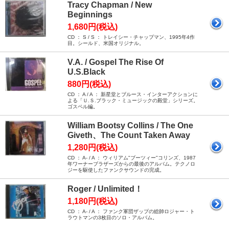
Tracy Chapman / New
Beginnings
1,680円(税込)
CD ： S / S ： トレイシー・チャップマン、1995年4作
目。シールド、米国オリジナル。
V.A. / Gospel The Rise Of
U.S.Black
880円(税込)
CD ： A / A ： 新星堂とブルース・インターアクションに
よる「Ｕ.Ｓ.ブラック・ミュージックの殿堂」シリーズ。
ゴスペル編。
William Bootsy Collins / The One
Giveth、The Count Taken Away
1,280円(税込)
CD ： A- / A ： ウィリアム"ブーツィー"コリンズ、1987
年ワーナーブラザーズからの最後のアルバム。テクノロ
ジーを駆使したファンクサウンドの完成。
Roger / Unlimited！
1,180円(税込)
CD ： A- / A ： ファンク軍団ザップの総帥ロジャー・ト
ラウトマンの3枚目のソロ・アルバム。