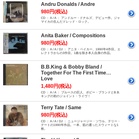
Andru Donalds / Andre
980円(税込)
CD ： A / A ： アンドルー・ドナルズ、デビュー作。ジャ
マイカの生んだドレッド・ロック。
Anita Baker / Compositions
980円(税込)
CD ： A / A / DJ ： アニタ・ベイカー、1990年4作目。エ
レクトラからの3作目。1曲を除き本人自身の作品。
B.B.King & Bobby Bland /
Together For The First Time…
Love
1,480円(税込)
CD ： A / A ： ブルースの巨人、ボビー・ブランドとB.B.
キングの初のジョイント・ライヴ！
Terry Tate / Same
980円(税込)
CD ： A / A / DJ ： ニュージャージー・ソウル、テリー・
テートの1990年作品。一本、筋の通ったスウィートな1
枚。