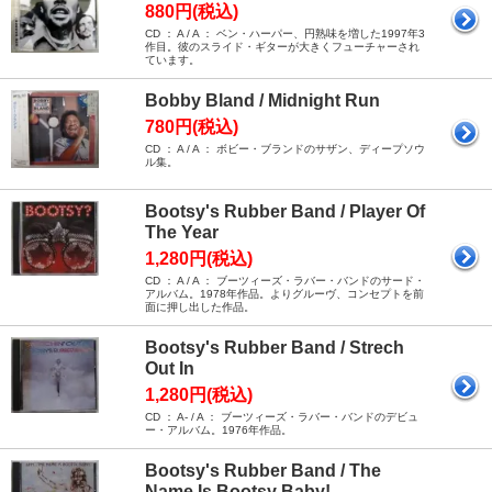
880円(税込)
CD ： A / A ： ベン・ハーパー、円熟味を増した1997年3
作目。彼のスライド・ギターが大きくフューチャーされ
ています。
Bobby Bland / Midnight Run
780円(税込)
CD ： A / A ： ボビー・ブランドのサザン、ディープソウ
ル集。
Bootsy's Rubber Band / Player Of
The Year
1,280円(税込)
CD ： A / A ： ブーツィーズ・ラバー・バンドのサード・
アルバム。1978年作品。よりグルーヴ、コンセプトを前
面に押し出した作品。
Bootsy's Rubber Band / Strech
Out In
1,280円(税込)
CD ： A- / A ： ブーツィーズ・ラバー・バンドのデビュ
ー・アルバム。1976年作品。
Bootsy's Rubber Band / The
Name Is Bootsy Baby!