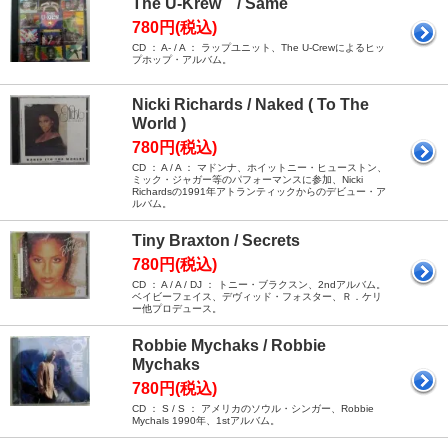
The U-Krew / Same
780円(税込)
CD ： A- / A ： ラップユニット、The U-Crewによるヒッ
プホップ・アルバム。
Nicki Richards / Naked ( To The
World )
780円(税込)
CD ： A / A ： マドンナ、ホイットニー・ヒューストン、
ミック・ジャガー等のパフォーマンスに参加、Nicki
Richardsの1991年アトランティックからのデビュー・ア
ルバム。
Tiny Braxton / Secrets
780円(税込)
CD ： A / A / DJ ： トニー・ブラクスン、2ndアルバム。
ベイビーフェイス、デヴィッド・フォスター、Ｒ．ケリ
ー他プロデュース。
Robbie Mychaks / Robbie
Mychaks
780円(税込)
CD ： S / S ： アメリカのソウル・シンガー、Robbie
Mychals 1990年、1stアルバム。