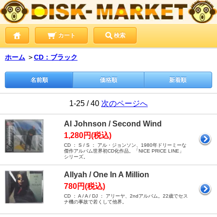
カート
検索
ホーム
＞
CD：ブラック
名前順
価格順
新着順
1-25 / 40
次のページへ
Al Johnson / Second Wind
1,280円(税込)
CD ： S / S ： アル・ジョンソン、1980年ドリーミーな
傑作アルバム世界初CD化作品。「NICE PRICE LINE」
シリーズ。
Allyah / One In A Million
780円(税込)
CD ： A / A / DJ ： アリーヤ、2ndアルバム。22歳でセス
ナ機の事故で若くして他界。