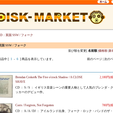
CD：英国 SSW / フォーク
国 SSW / フォーク
並び順を変更
[
名前順
|
価格順
|
新
商品中 [
1
-
6
] 商品を表示しています。
前のページ | 次の
Brendan Croker& The Five o'crock Shadow / A CLOSE
2,180円(
SHAVE
CD ： S / S ： イギリス音楽シーンの重要人物として人気のブレンダ・
ッカーのデビュー作。
Corrs / Forgiven, Not Forgotten
780円(
CD ： A / A / DJ ： アイルランド出身、フォーク・ロック・バンドのザ