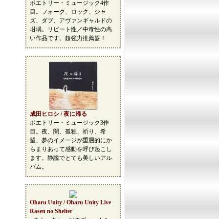
ポエトリー・ミュージック4作
目。フォーク、ロック、ジャ
ズ、ダブ、アヴァンギャルドの
坩堝。リピート性／中毒性の高
い作品です。超強力推薦盤！
成田ヒロシ / 夜に帰る
ポエトリー・ミュージック3作
目。夜、闇、孤独、祈り、希
望、夢のイメージが重層的にか
らまりあって感動を呼び起こし
ます。静謐でとても美しいアル
バム。
Oharu Unity / Oharu Unity Live
Rasen no Shelter