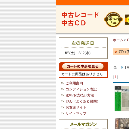
ホーム
>
CD：英
8/8(土) 8/12(水)
全 [
6
] 
カートに商品はありません
|
1
|
ご利用案内
コンディション表記
送料/お支払い方法
FAQ（よくある質問）
お友達サイト
サイトマップ