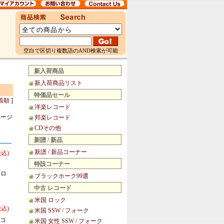
空白で区切り複数語のAND検索が可能
新入荷商品
新入荷商品リスト
特価品セール
着順
]
洋楽レコード
ページ
邦楽レコード
CDその他
新譜 / 新品
新譜 / 新品コーナー
税込)
特設コーナー
クロ
ブラックホーク99選
中古 レコード
米国 ロック
税込)
米国 SSW / フォーク
・コ
米国 女性 SSW / フォーク