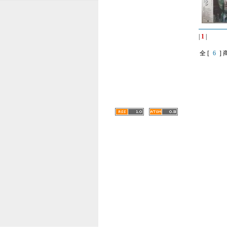
|
1
|
全 [
6
] 