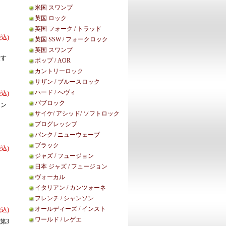
米国 スワンプ
英国 ロック
英国 フォーク / トラッド
税込)
英国 SSW / フォークロック
英国 スワンプ
愛す
ポップ / AOR
カントリーロック
サザン / ブルースロック
ハード / へヴィ
税込)
パブロック
コン
サイケ/ アシッド/ ソフトロック
プログレッシブ
パンク / ニューウェーブ
ブラック
税込)
ジャズ / フュージョン
日本 ジャズ / フュージョン
ヴォーカル
イタリアン / カンツォーネ
フレンチ / シャンソン
オールディーズ / インスト
税込)
ワールド / レゲエ
籍第3