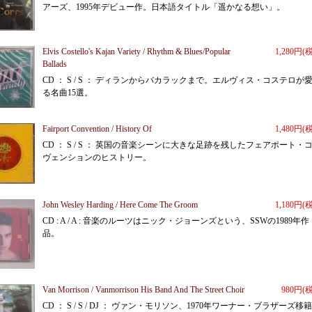
アーズ、1995年デビュー作。日本語タイトル「遥かなる想い」。
Elvis Costello's Kajan Variety / Rhythm & Blues/Popular
1,280円(
Ballads
CD ： S / S ： ディランからバカラックまで。エルヴィス・コステロが
る名曲15選。
Fairport Convention / History Of
1,480円(
CD ： S / S ： 英国の音楽シーンに大きな足跡を残したフェアポート・
ヴェンションのヒストリー。
John Wesley Harding / Here Come The Groom
1,180円(
CD : A / A : 音楽のルーツはニック・ジョーンズという、SSWの1989年作
品。
Van Morrison / Vanmorrison His Band And The Street Choir
980円(
CD ： S / S / DJ ： ヴァン・モリソン、1970年ワーナー・ブラザーズ移