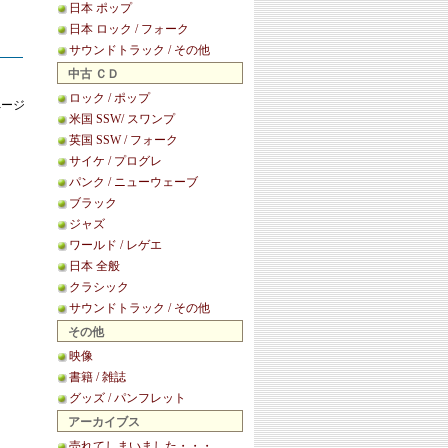
日本 ポップ
日本 ロック / フォーク
サウンドトラック / その他
中古 ＣＤ
ロック / ポップ
ページ
米国 SSW/ スワンプ
英国 SSW / フォーク
サイケ / プログレ
パンク / ニューウェーブ
ブラック
ジャズ
ワールド / レゲエ
日本 全般
クラシック
サウンドトラック / その他
その他
映像
書籍 / 雑誌
グッズ / パンフレット
アーカイブス
売れてしまいました・・・