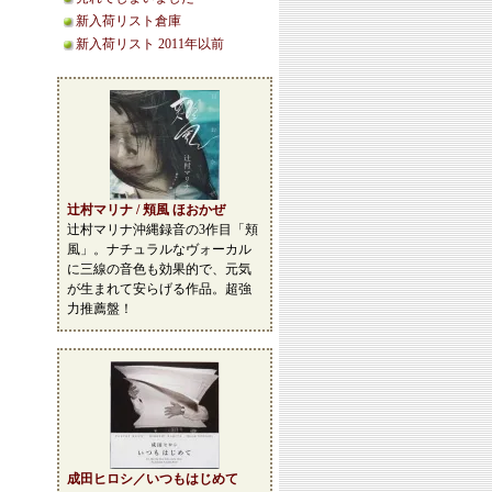
新入荷リスト倉庫
新入荷リスト 2011年以前
辻村マリナ / 頬風 ほおかぜ
辻村マリナ沖縄録音の3作目「頬
風」。ナチュラルなヴォーカル
に三線の音色も効果的で、元気
が生まれて安らげる作品。超強
力推薦盤！
成田ヒロシ／いつもはじめて