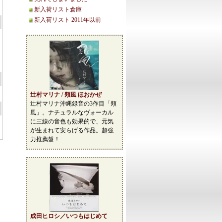
新入荷リスト倉庫
新入荷リスト 2011年以前
辻村マリナ / 頬風 ほおかぜ
辻村マリナ沖縄録音の3作目「頬
風」。ナチュラルなヴォーカル
に三線の音色も効果的で、元気
が生まれて安らげる作品。超強
力推薦盤！
成田ヒロシ／いつもはじめて