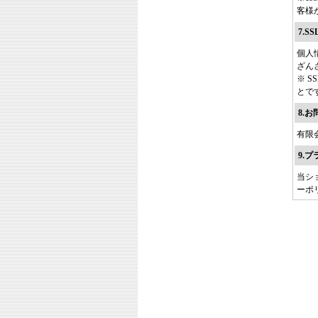
客様
7.
個人
ざんさ
※ 
とで
8.
有限
9.
当シ
ーポ