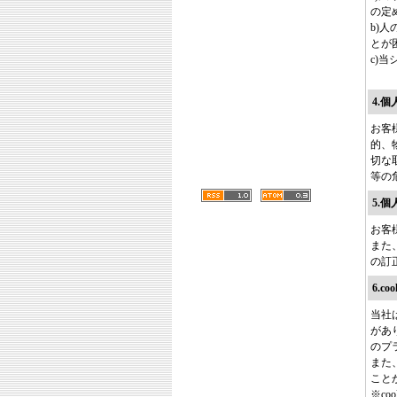
の定
b)
とが
c)
4.
お客
的、
切な
等の
5.
お客
また
の訂
6.c
当社
があ
のプ
また
こと
※c