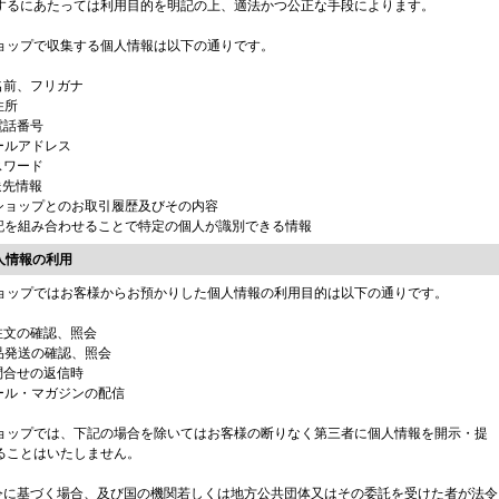
するにあたっては利用目的を明記の上、適法かつ公正な手段によります。
ョップで収集する個人情報は以下の通りです。
お名前、フリガナ
住所
電話番号
メールアドレス
スワード
送先情報
当ショップとのお取引履歴及びその内容
上記を組み合わせることで特定の個人が識別できる情報
個人情報の利用
ョップではお客様からお預かりした個人情報の利用目的は以下の通りです。
ご注文の確認、照会
商品発送の確認、照会
お問合せの返信時
メール・マガジンの配信
ョップでは、下記の場合を除いてはお客様の断りなく第三者に個人情報を開示・提
ることはいたしません。
法令に基づく場合、及び国の機関若しくは地方公共団体又はその委託を受けた者が法令