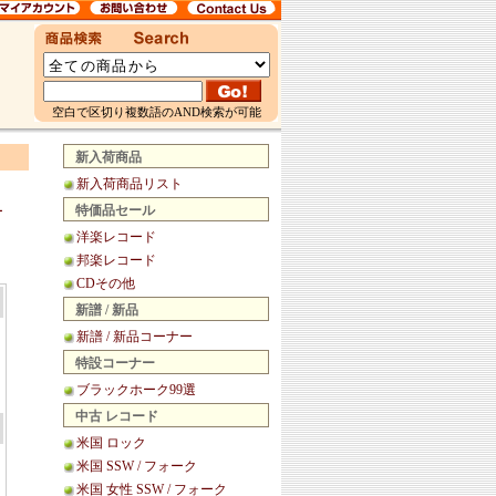
空白で区切り複数語のAND検索が可能
新入荷商品
新入荷商品リスト
特価品セール
ー
洋楽レコード
邦楽レコード
CDその他
新譜 / 新品
新譜 / 新品コーナー
特設コーナー
ブラックホーク99選
中古 レコード
米国 ロック
米国 SSW / フォーク
米国 女性 SSW / フォーク