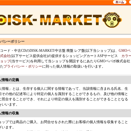
バシーポリシー
コード・中古CDのDISK-MARKET/中古盤 廃盤 レア盤(以下当ショップ)は、
GMOペ
式会社
(以下サービス提供会社)の提供するショッピングカートASPサービス
カラ
ョップ
(当サービス)を利用して当ショップを開設するにあたりGMOペパボ株式会社
た
プライバシー・ポリシー
に則った個人情報の取扱いを行います。
個人情報の定義
人情報」とは、生存する個人に関する情報であって、当該情報に含まれる氏名、生
日その他の記述等により特定の個人を識別することができるもの、及び他の情報と
に照合することができ、それにより特定の個人を識別することができることとなる
をいいます。
個人情報の収集
ョップでは商品のご購入、お問合せをされた際にお客様の個人情報を収集すること
ざいます。