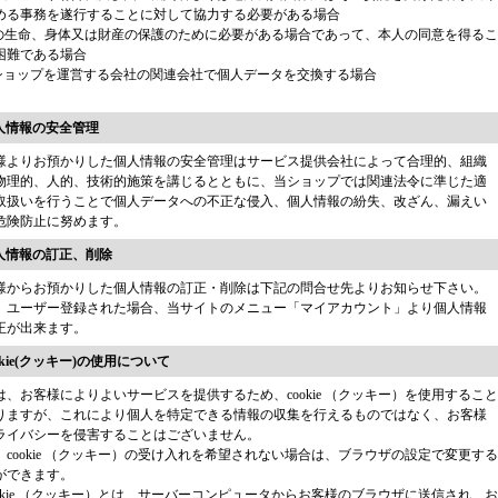
める事務を遂行することに対して協力する必要がある場合
人の生命、身体又は財産の保護のために必要がある場合であって、本人の同意を得るこ
困難である場合
当ショップを運営する会社の関連会社で個人データを交換する場合
個人情報の安全管理
様よりお預かりした個人情報の安全管理はサービス提供会社によって合理的、組織
物理的、人的、技術的施策を講じるとともに、当ショップでは関連法令に準じた適
取扱いを行うことで個人データへの不正な侵入、個人情報の紛失、改ざん、漏えい
危険防止に努めます。
個人情報の訂正、削除
様からお預かりした個人情報の訂正・削除は下記の問合せ先よりお知らせ下さい。
、ユーザー登録された場合、当サイトのメニュー「マイアカウント」より個人情報
正が出来ます。
ookie(クッキー)の使用について
は、お客様によりよいサービスを提供するため、cookie （クッキー）を使用すること
りますが、これにより個人を特定できる情報の収集を行えるものではなく、お客様
ライバシーを侵害することはございません。
、cookie （クッキー）の受け入れを希望されない場合は、ブラウザの設定で変更する
ができます。
ookie （クッキー）とは、サーバーコンピュータからお客様のブラウザに送信され、お