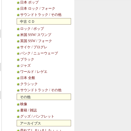
日本 ポップ
日本 ロック / フォーク
サウンドトラック / その他
中古 ＣＤ
ロック / ポップ
米国 SSW/ スワンプ
英国 SSW / フォーク
サイケ / プログレ
パンク / ニューウェーブ
ブラック
ジャズ
ワールド / レゲエ
日本 全般
クラシック
サウンドトラック / その他
その他
映像
書籍 / 雑誌
グッズ / パンフレット
アーカイブス
売れてしまいました・・・