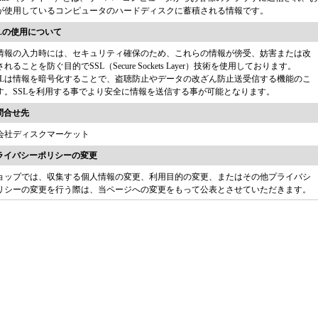
が使用しているコンピュータのハードディスクに蓄積される情報です。
SSLの使用について
情報の入力時には、セキュリティ確保のため、これらの情報が傍受、妨害または改
れることを防ぐ目的でSSL（Secure Sockets Layer）技術を使用しております。
SSLは情報を暗号化することで、盗聴防止やデータの改ざん防止送受信する機能のこ
す。SSLを利用する事でより安全に情報を送信する事が可能となります。
お問合せ先
会社ディスクマーケット
プライバシーポリシーの変更
ョップでは、収集する個人情報の変更、利用目的の変更、またはその他プライバシ
リシーの変更を行う際は、当ページへの変更をもって公表とさせていただきます。