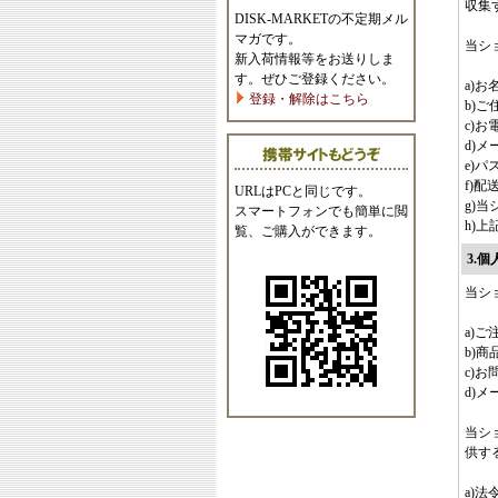
収集
DISK-MARKETの不定期メル
マガです。
当シ
新入荷情報等をお送りしま
す。ぜひご登録ください。
a)
登録・解除はこちら
b)ご
c)お
d)
e)パ
f)配
URLはPCと同じです。
g)
スマートフォンでも簡単に閲
h)
覧、ご購入ができます。
3.
当シ
a)
b)
c)
d)
当シ
供す
a)