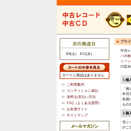
プライ
中古レ
8/8(土) 8/12(水)
パボ株
ミーシ
の定め
カートに商品はありません
1.
ご利用案内
「個
コンディション表記
年月
送料/お支払い方法
容易
FAQ（よくある質問）
もの
お友達サイト
2.
サイトマップ
当シ
がご