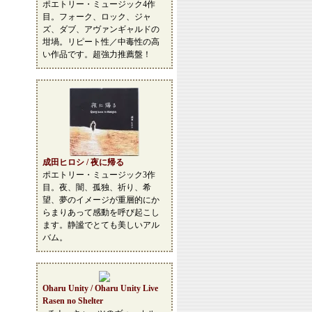
ポエトリー・ミュージック4作
目。フォーク、ロック、ジャ
ズ、ダブ、アヴァンギャルドの
坩堝。リピート性／中毒性の高
い作品です。超強力推薦盤！
成田ヒロシ / 夜に帰る
ポエトリー・ミュージック3作
目。夜、闇、孤独、祈り、希
望、夢のイメージが重層的にか
らまりあって感動を呼び起こし
ます。静謐でとても美しいアル
バム。
Oharu Unity / Oharu Unity Live
Rasen no Shelter