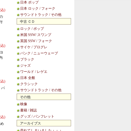
日本 ポップ
日本 ロック / フォーク
税込)
サウンドトラック / その他
作の
中古 ＣＤ
付
ロック / ポップ
米国 SSW/ スワンプ
英国 SSW / フォーク
税込)
サイケ / プログレ
、ヨ
パンク / ニューウェーブ
内
ブラック
ジャズ
ワールド / レゲエ
日本 全般
税込)
クラシック
リ。パ
サウンドトラック / その他
その他
映像
書籍 / 雑誌
グッズ / パンフレット
税込)
アーカイブス
集め
売れてしまいました・・・