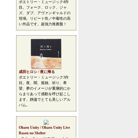
ポエトリー・ミュージック4作
目。フォーク、ロック、ジャ
ズ、ダブ、アヴァンギャルドの
坩堝。リピート性／中毒性の高
い作品です。超強力推薦盤！
成田ヒロシ / 夜に帰る
ポエトリー・ミュージック3作
目。夜、闇、孤独、祈り、希
望、夢のイメージが重層的にか
らまりあって感動を呼び起こし
ます。静謐でとても美しいアル
バム。
Oharu Unity / Oharu Unity Live
Rasen no Shelter