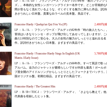
LP ： A- / A / DJ ： フランソワーズ・アルディの74年作「夜のフランソ
ズ」。本格的な女性シンガーソングライター名作です。どこか官能的な
間が音もなく流れているような、ぞくぞくする魅力に満ちた作品。訳詞
きがうれしい日本盤。貴重な白ラベルの見本盤。美品です。
Francoise Hardy / Quelqu'un Qui S'en Va (JP)
2,480円(
LP ： A- / A- ： フランソワーズ・アルディの82年作「時の旅人たちへ」
冒頭はいきなりシンセ・ポップが飛び出してあせってしまいますが、こ
曲だけ特別なのでご安心を。大人の女性の魅力がしっとりと溢れ出る名
作。訳詞付きがうれしい日本盤。まずまずの美品です。
Francoise Hardy / Francoise Hardy Sings In English (UK
5,780円(
Matrix-1Early Issue)
LP ： A- / A- ： フランソワーズ・アルディの66年作。すべて英語で歌っ
アルバム。迫力のジャケットが素晴らしいですが内容も最高！ガールポ
プ度全開のアイドルソングからしっとりとしたフォークまでバッチリ。
国オリジナル盤。初期仕様品。まずまずの美品です。
Francoise Hardy / The Greatest Hits
2,480円(
LP ： B / B+/ TOC-I ： フランワーズ・アルディ、「さよなら教えて」他
代表曲を収録したヒット集。