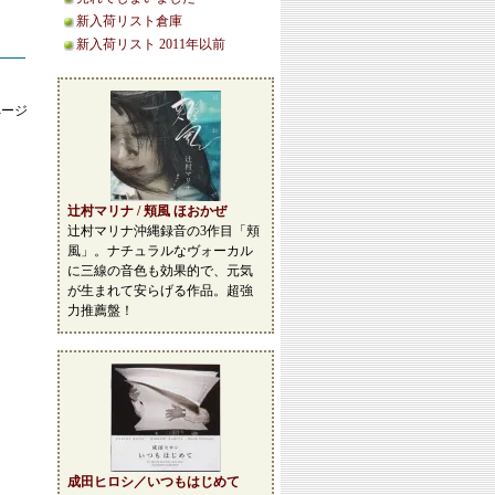
新入荷リスト倉庫
新入荷リスト 2011年以前
ページ
辻村マリナ / 頬風 ほおかぜ
辻村マリナ沖縄録音の3作目「頬
風」。ナチュラルなヴォーカル
に三線の音色も効果的で、元気
が生まれて安らげる作品。超強
力推薦盤！
成田ヒロシ／いつもはじめて