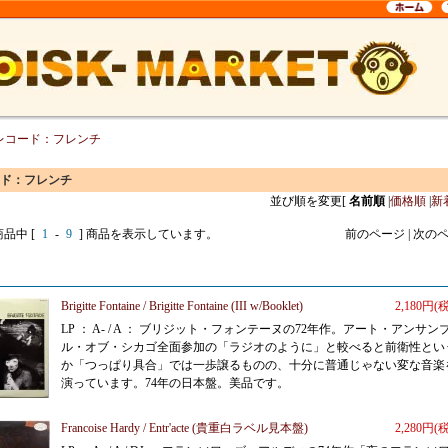
レコード：フレンチ
ド：フレンチ
並び順を変更
[
名前順
|
価格順
|
新
商品中 [
1
-
9
] 商品を表示しています。
前のページ | 次の
Brigitte Fontaine / Brigitte Fontaine (III w/Booklet)
2,180円(
LP ： A- / A ： ブリジット・フォンテーヌの72年作。アート・アンサン
ル・オブ・シカゴ全面参加の「ラジオのように」と較べると前衛性とい
か「つっぱり具合」では一歩譲るものの、十分に普通じゃない変な音楽
演っています。74年の日本盤。美品です。
Francoise Hardy / Entr'acte (貴重白ラベル見本盤)
2,280円(