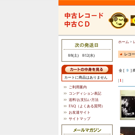
ホーム
>
レコー
8/8(土) 8/12(水)
全 [
9
] 
カートに商品はありません
|
1
|
ご利用案内
コンディション表記
送料/お支払い方法
FAQ（よくある質問）
お友達サイト
サイトマップ