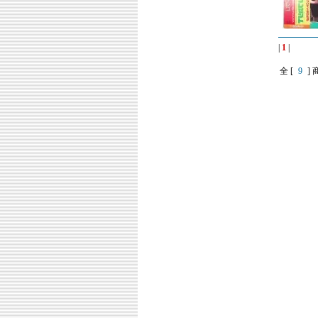
|
1
|
全 [
9
] 