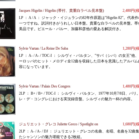
Jacques Higelin / Higelin (帯付、貴重白ラベル見本盤)
2,480円(
LP ： A / A ： ジャック・イジュランの82年作原題は"Higelin 82"。代表
一つですね。訳詞付きがうれしい日本盤。貴重な白ラベルの見本盤。帯
美品です。ピエール・バルー、加藤和彦他の愛ある解説付き。
Sylvie Vartan / La Reine De Saba
1,280円(
LP ： A- / A- / TOC-I ： シルヴィ・バルタン、”サバ（シバ）の女王"他
ーロッパのヒット・メロディ全12曲を収録した日本を意識したアルバム
容になっています。
Sylvie Vartan / Palais Des Congres
1,480円(
2LP ： B+ / B+ / TOC-I ： シルヴィ・バルタン、1977年10月7/8日、パ
レ・デ・コングレにおける実況録音盤。シルヴィの魅力一杯の内容。
ジュリエット・グレコ Juliette Greco / Spotlight on
1,680円(
2LP ： A- / A- / DJ ： ジュリエット・グレコの名曲、名唱、名曲を32曲
たシャンソンの魅力堪能できる2枚組。