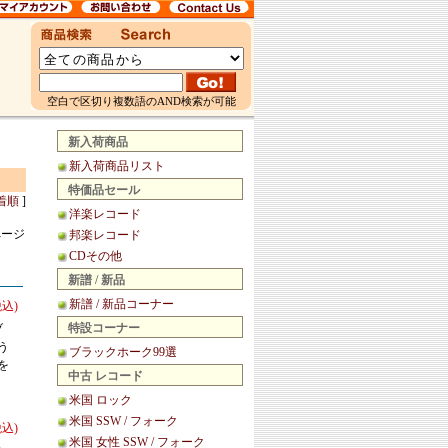
空白で区切り複数語のAND検索が可能
新入荷商品
新入荷商品リスト
特価品セール
着順
]
洋楽レコード
ページ
邦楽レコード
CDその他
新譜 / 新品
新譜 / 新品コーナー
税込)
特設コーナー
ブ
う
ブラックホーク99選
を
中古 レコード
米国 ロック
米国 SSW / フォーク
税込)
米国 女性 SSW / フォーク