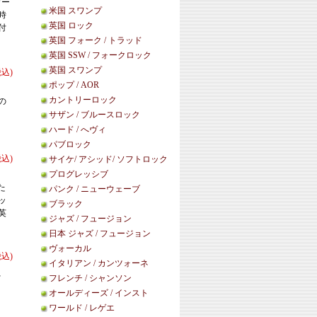
ワー
米国 スワンプ
時
英国 ロック
付
英国 フォーク / トラッド
英国 SSW / フォークロック
英国 スワンプ
税込)
ポップ / AOR
。
カントリーロック
の
サザン / ブルースロック
ハード / へヴィ
パブロック
税込)
サイケ/ アシッド/ ソフトロック
プログレッシブ
た
パンク / ニューウェーブ
ッ
ブラック
英
ジャズ / フュージョン
日本 ジャズ / フュージョン
ヴォーカル
税込)
イタリアン / カンツォーネ
、
フレンチ / シャンソン
オールディーズ / インスト
ワールド / レゲエ