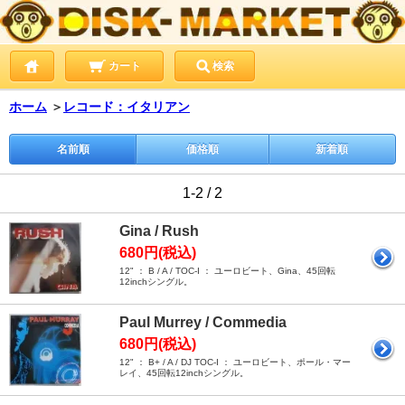
カート
検索
ホーム
＞
レコード：イタリアン
名前順
価格順
新着順
1-2 / 2
Gina / Rush
680円(税込)
12" ： B / A / TOC-I ： ユーロビート、Gina、45回転
12inchシングル。
Paul Murrey / Commedia
680円(税込)
12" ： B+ / A / DJ TOC-I ： ユーロビート、ポール・マー
レイ、45回転12inchシングル。