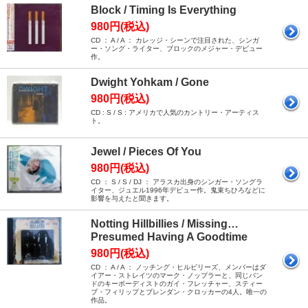
Block / Timing Is Everything
980円(税込)
CD ： A / A ： カレッジ・シーンで注目された、シンガ
ー・ソング・ライター、ブロックのメジャー・デビュー
作。
Dwight Yohkam / Gone
980円(税込)
CD : S / S : アメリカで人気のカントリー・アーティス
ト。
Jewel / Pieces Of You
980円(税込)
CD ： S / S / DJ ： アラスカ出身のシンガー・ソングラ
イター、ジュエル1996年デビュー作。鬼束ちひろなどに
影響を与えたと聞きます。
Notting Hillbillies / Missing…
Presumed Having A Goodtime
980円(税込)
CD ： A / A ： ノッチング・ヒルビリーズ、メンバーはダ
イアー・ストレイツのマーク・ノップラーと、同じバン
ドのキーボーディストのガイ・フレッチャー、スティー
ブ・フィリップとブレンダン・クロッカーの4人。唯一の
作品。