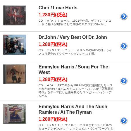
Cher / Love Hurts
1,280円(税込)
CD ： A / A ： シェール、1991年作品。ゲフィン・レコ
ードにおける3作目にして最後のスタジオアルバム。
Dr.John / Very Best Of Dr. John
1,280円(税込)
CD ： S / S / DJ ： ニュー・オリンズのR&Bの雄、ライ
ノより発売のドクター・ジョンのベスト盤。
Emmylou Harris / Song For The
West
1,280円(税込)
CD ： A / A ： 1975年から1992年の間に最初にリリース
された8枚のアルバムからエミルー・ハリスが「西部開拓
時代」をテーマにした曲を集めたコンピレーション・ア
ルバム。
Emmylou Harris And The Nush
Ramlers / At The Ryman
1,280円(税込)
CD ： S / S / DJ ： エミルー・ハリスとナッシュビルの
ミュージシャンたち（=ナッシュビル・ラングラーズ）と