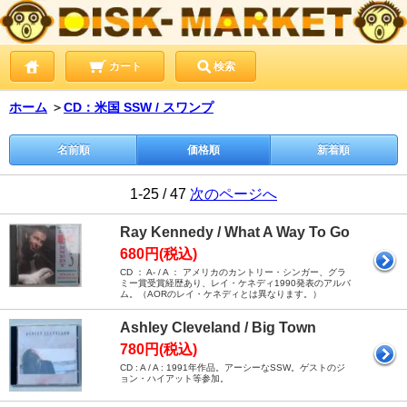
カート
検索
ホーム
＞
CD：米国 SSW / スワンプ
名前順
価格順
新着順
1-25 / 47
次のページへ
Ray Kennedy / What A Way To Go
680円(税込)
CD ： A- / A ： アメリカのカントリー・シンガー、グラ
ミー賞受賞経歴あり、レイ・ケネディ1990発表のアルバ
ム。（AORのレイ・ケネディとは異なります。）
Ashley Cleveland / Big Town
780円(税込)
CD : A / A : 1991年作品。アーシーなSSW。ゲストのジ
ョン・ハイアット等参加。