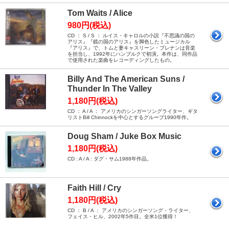
Tom Waits / Alice
980円(税込)
CD ： S / S ： ルイス・キャロルの小説『不思議の国の
アリス』『鏡の国のアリス』を脚色したミュージカル
『アリス』で、トムと妻キャスリーン・ブレナンは音楽
を担当し、1992年にハンブルクで初演。本作は、同作品
で使用された楽曲をレコーディングしたもの。
Billy And The American Suns /
Thunder In The Valley
1,180円(税込)
CD ： A / A ： アメリカのシンガーソングライター、ギタ
リストBill Chinnockを中心とするグループ1990年作。
Doug Sham / Juke Box Music
1,180円(税込)
CD : A / A : ダグ・サム1988年作品。
Faith Hill / Cry
1,180円(税込)
CD ： B / A ： アメリカのシンガーソング・ライター、
フェイス・ヒル、2002年5作目。全米1位獲得！