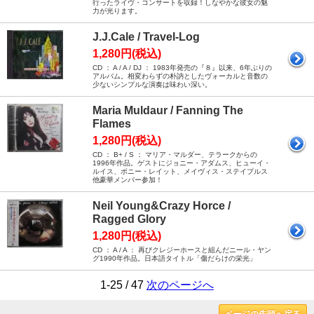
行ったライヴ・コンサートを収録！しなやかな彼女の魅
力が光ります。
J.J.Cale / Travel-Log
1,280円(税込)
CD ： A / A / DJ ： 1983年発売の『８』以来、6年ぶりの
アルバム。相変わらずの朴訥としたヴォーカルと音数の
少ないシンプルな演奏は味わい深い。
Maria Muldaur / Fanning The
Flames
1,280円(税込)
CD ： B+ / S ： マリア・マルダー、テラークからの
1996年作品。ゲストにジョニー・アダムス、ヒューイ・
ルイス、ボニー・レイット、メイヴィス・ステイプルス
他豪華メンバー参加！
Neil Young&Crazy Horce /
Ragged Glory
1,280円(税込)
CD ： A / A ： 再びクレジーホースと組んだニール・ヤン
グ1990年作品。日本語タイトル「傷だらけの栄光」
1-25 / 47
次のページへ
ページの先頭へ戻る