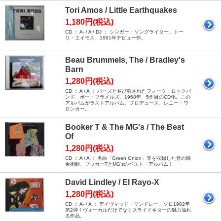
Tori Amos / Little Earthquakes
1,180円(税込)
CD ： A- / A / DJ ： シンガー・ソングライター、トー
リ・エイモス、1991年デビュー作。
Beau Brummels, The / Bradley's
Barn
1,280円(税込)
CD ： A / A ： バーズと並び称されたフォーク・ロックバ
ンド、ボー・ブラメルズ、1968年、5作目のCD化。この
アルバムがラストアルバム。プロデュース、レニー・ワ
ロンカー。
Booker T & The MG's / The Best
Of
1,280円(税込)
CD ： A / A ： 名曲「Green Onion」等を収録した音の錬
金術師、ブッカーTとMG'sのベスト・アルバム！
David Lindley / El Rayo-X
1,280円(税込)
CD ： A- / A ： デイヴィッド・リンドレー、ソロ1982年
第2弾！ヴォーカルだけでなくスライドギターの魅力溢れ
る作品。