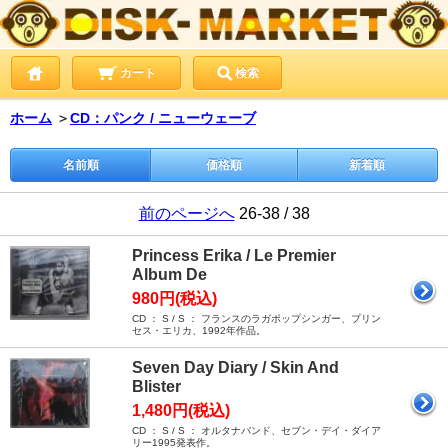
カート
検索
ホーム
＞
CD：パンク / ニューウェーブ
名前順
価格順
新着順
前のページへ
26-38 / 38
Princess Erika / Le Premier
Album De
980円(税込)
CD ： S / S ： フランスのラガポップシンガー、プリン
セス・エリカ、1992年作品。
Seven Day Diary / Skin And
Blister
1,480円(税込)
CD ： S / S ： オルタナバンド、セブン・デイ・ダイア
リー1995発表作。