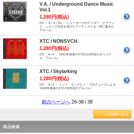
V.A. / Underground Dance Music
Vol.1
1,280円(税込)
CD ： S / S / DJ ： ニューヨークのアンダー・グラウン
ド・シーンで注目を浴びたアーティストを一同に集めた
アルバム。
XTC / NONSVCH.
1,280円(税込)
CD ： A / A ： 1992年発表のXTCの10作目のオリジナ
ル・アルバム。
XTC / Skylarking
1,280円(税込)
CD ： A / A ： トッド・ラングレン・プロデュースによる
1896年発表のXTCの8作目のアルバム！
前のページへ
26-38 / 38
ページの先頭へ戻る
商品検索