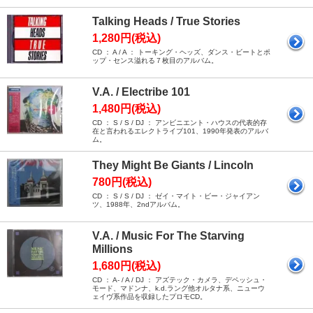
Talking Heads / True Stories
1,280円(税込)
CD ： A / A ： トーキング・ヘッズ、ダンス・ビートとポ
ップ・センス溢れる７枚目のアルバム。
V.A. / Electribe 101
1,480円(税込)
CD ： S / S / DJ ： アンビニエント・ハウスの代表的存
在と言われるエレクトライブ101、1990年発表のアルバ
ム。
They Might Be Giants / Lincoln
780円(税込)
CD ： S / S / DJ ： ゼイ・マイト・ビー・ジャイアン
ツ、1988年、2ndアルバム。
V.A. / Music For The Starving
Millions
1,680円(税込)
CD ： A- / A / DJ ： アズテック・カメラ、デペッシュ・
モード、マドンナ、k.d.ラング他オルタナ系、ニューウ
ェイヴ系作品を収録したプロモCD。