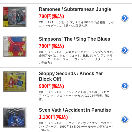
Ramones / Subterranean Jungle
780円(税込)
CD ： A / A ： ラモーンズ、7作目1983年作品名盤「サイ
コ・セラピー」の世界初CD再発作品。
Simpsons' The / Sing The Blues
780円(税込)
CD ： S / S / DJ ： 人気キャラクター、シンプソンズの
企画アルバム。トム・スコット、B.B.キング、アンドリ
ュー・ゴールド、ジョー・ウォルシュ、ドクター・ジョ
ン他参加）
Sloppy Seconds / Knock Yer
Block Off!
980円(税込)
CD ： S / S / DJ ： インディアナポリス出身、メロコ
ア・バンド、スロッピー・セカンズ1993年発表、第2
作。
Sven Vath / Accident In Paradise
1,180円(税込)
CD ： S / S / DJ ： テクノ、アンヴィニエントのスヴェ
ン・ヴァース、1992年EYE-Qレーベルからのデビュー・
アルバム。