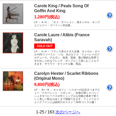
Carole King / Peals Song Of
Goffin And King
1,280円(税込)
LP ： A / A ： 「ロコ・モーション」他キャロル・キング
とジェリー・ゴーフィン作品集。
Carole Laure / Alibis (France
Saravah)
SOLD OUT
LP ： A / A ： フランス系カナダ人女優、キャロル・ロー
ル79年ファースト・ソロ。夫のルイス・フューレイのプ
ロデュース。デカダン、耽美、背徳、悪の華的な世界で
すがおしゃれなフレンチ・ポップとして楽しむこともで
きます。サラヴァ・オリジナル盤。美品。
Carolyn Hester / Scarlet Ribbons
(Original Mono)
9,800円(税込)
LP ： B+ / B ： キャロリン・ヘスターの記念すべきデビ
ュー「スカーレット・リボンズ」。自身の弾くスパニッ
シュギターにベースが付くシンプルな演奏が基本で初々
しく美しい歌を心ゆくまで堪能できます。フィメールフ
ォークファンには絶対のオススメ！58年コーラル盤！
1-25 / 163
次のページへ