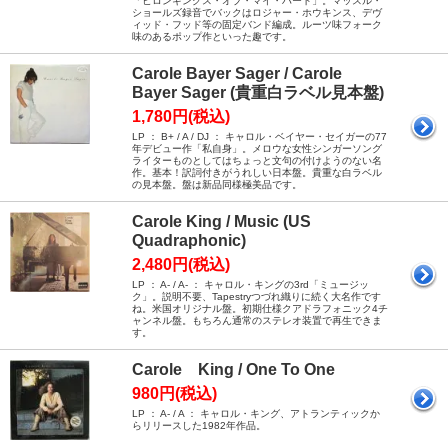
「ビロンギングス・オブ・マイ・ハート」。マッスル・
ショールズ録音でバックはロジャー・ホウキンス、デヴ
ィッド・フッド等の固定バンド編成。ルーツ味フォーク
味のあるポップ作といった趣です。
Carole Bayer Sager / Carole
Bayer Sager (貴重白ラベル見本盤)
1,780円(税込)
LP ： B+ / A / DJ ： キャロル・ベイヤー・セイガーの77
年デビュー作「私自身」。メロウな女性シンガーソング
ライターものとしてはちょっと文句の付けようのない名
作。基本！訳詞付きがうれしい日本盤。貴重な白ラベル
の見本盤。盤は新品同様極美品です。
Carole King / Music (US
Quadraphonic)
2,480円(税込)
LP ： A- / A- ： キャロル・キングの3rd「ミュージッ
ク」。説明不要、Tapestryつづれ織りに続く大名作です
ね。米国オリジナル盤。初期仕様クアドラフォニック4チ
ャンネル盤。もちろん通常のステレオ装置で再生できま
す。
Carole King / One To One
980円(税込)
LP ： A- / A ： キャロル・キング、アトランティックか
らリリースした1982年作品。