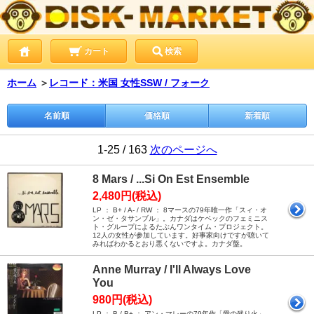
カート
検索
ホーム
＞
レコード：米国 女性SSW / フォーク
名前順
価格順
新着順
1-25 / 163
次のページへ
8 Mars / ...Si On Est Ensemble
2,480円(税込)
LP ： B+ / A- / RW ： 8マースの79年唯一作「スィ・オ
ン・ゼ・タサンブル」。カナダはケベックのフェミニス
ト・グループによるたぶんワンタイム・プロジェクト。
12人の女性が参加しています。好事家向けですが聴いて
みればわかるとおり悪くないですよ。カナダ盤。
Anne Murray / I'll Always Love
You
980円(税込)
LP ： B / B+ ： アン・マレーの79年作「愛の残り火」。