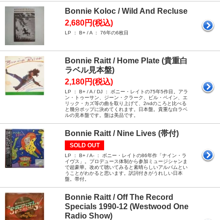
Bonnie Koloc / Wild And Recluse
2,680円(税込)
LP ： B+ / A ： 76年の6枚目
Bonnie Raitt / Home Plate (貴重白
ラベル見本盤)
2,180円(税込)
LP ： B+ / A / DJ ： ボニー・レイトの75年5作目。アラ
ン・トゥーサン、ジーン・クラーク、ビル・ペイン、エ
リック・カズ等の曲を取り上げて、2ndのころと比べる
と幾分ポップに決めてくれます。日本盤。貴重な白ラベ
ルの見本盤です。盤は美品です。
Bonnie Raitt / Nine Lives (帯付)
SOLD OUT
LP ： B+ / A- ： ボニー・レイトの86年作「ナイン・ラ
イヴス」。プロデュース体制から参加ミュージシャンま
で超豪華。改めて聴いてみると素晴らしいアルバムとい
うことがわかると思います。訳詞付きがうれしい日本
盤。帯付。
Bonnie Raitt / Off The Record
Specials 1990-12 (Westwood One
Radio Show)