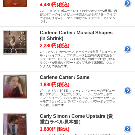
4,480円(税込)
2LP ： A / A ： ボニー・レイトのラジオショー2枚組。内
容はボニーのインタビューを交えながらの16曲（ライヴ
ではありません）。マニア向けコレクターズ・アイテム
です。
Carlene Carter / Musical Shapes
(In Shrink)
2,280円(税込)
LP ： A / A ： カーレーン･カーターの3作目「ミュージカ
ル・シェイプス」。プロデュースは当時の夫君であるニ
ック・ロウ。ロック・パイル丸出しのポップにはじける
サウンドが最高なパワー・ポップ名作！米国盤。シュリ
ンク入りの美品です。
Carlene Carter / Same
1,880円(税込)
LP ： A- / A- / SPSE ： カーレン・カーターのデビュー
作。プロデュースはブリンズリー・シュワルツとボブ・
アンドリューズ。バックはグレアム・パーカー＆ザ・ル
ーモア！ということでパブ・ロック、パワーポップファ
ン必聴、必携です。
Carly Simon / Come Upstairs (貴
重白ラベル見本盤）
1,680円(税込)