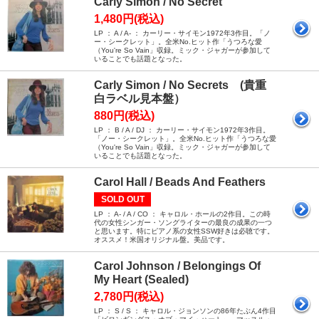
Carly Simon / No Secret
1,480円(税込)
LP ： A / A- ： カーリー・サイモン1972年3作目。「ノ
ー・シークレット」。全米No.ヒット作「うつろな愛
（You're So Vain」収録。ミック・ジャガーが参加して
いることでも話題となった。
Carly Simon / No Secrets (貴重
白ラベル見本盤）
880円(税込)
LP ： B / A / DJ ： カーリー・サイモン1972年3作目。
「ノー・シークレット」。全米No.ヒット作「うつろな愛
（You're So Vain」収録。ミック・ジャガーが参加して
いることでも話題となった。
Carol Hall / Beads And Feathers
SOLD OUT
LP ： A- / A / CO ： キャロル・ホールの2作目。この時
代の女性シンガー・ソングライターの最良の成果の一つ
と思います。特にピアノ系の女性SSW好きは必聴です。
オススメ！米国オリジナル盤。美品です。
Carol Johnson / Belongings Of
My Heart (Sealed)
2,780円(税込)
LP ： S / S ： キャロル・ジョンソンの86年たぶん4作目