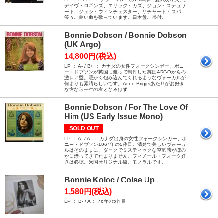
デイヴ・ロギンズ、エリック・カズ、ジョン・ステュワ
ート、ジェシ・ウィンチェスター、リチャード・スパ
等々。良い曲を歌っています。日本盤。帯付。
Bonnie Dobson / Bonnie Dobson
(UK Argo)
14,800円(税込)
LP ： A- / B+ ： カナダの女性フォークシンガー、ボニ
ー・ドブソンが英国に渡って制作した英国ARGOからの
激レア盤。暖かく包み込んでくれるようなヴォーカルが
何よりも素晴らしいです。Anne Briggsあたりがお好き
な方なら一生の友となるはず。
Bonnie Dobson / For The Love Of
Him (US Early Issue Mono)
SOLD OUT
LP ： A- / A- ： カナダ出身の女性フォークシンガー、ボ
ニー・ドブソン1964年の5作目。清楚で美しいヴォーカ
ルはそのままに、ダークでミスティックな空気感がほの
かに漂ってきてたまりません。フィメール・フォーク好
きは必聴。米国オリジナル盤。モノラルです。
Bonnie Koloc / Colse Up
1,580円(税込)
LP ： B- / A ： 76年の5作目