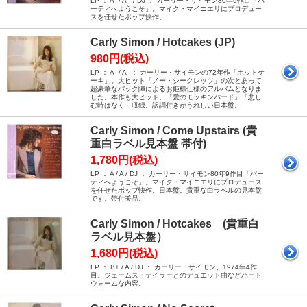
LP ： A- / A / DJ ： カーリー・サイモン80年9作目「パ
ーティへようこそ」。マイク・マイニエリにプロデュー
スを任せたポップ快作。
Carly Simon / Hotcakes (JP)
980円(税込)
LP ： A- / A- ： カーリー・サイモンの72年作「ホットケ
ーキ」。大ヒット「ノー・シークレッツ」の次とあって
超豪華なバック陣によるお姫様仕様のアルバムとなりま
した。本作も大ヒット。「愛のモッキンバード」「悲し
む時はなく」収録。訳詞付きがうれしい日本盤。
Carly Simon / Come Upstairs (貴
重白ラベル見本盤 帯付)
1,780円(税込)
LP ： A / A / DJ ： カーリー・サイモン80年9作目「パー
ティへようこそ」。マイク・マイニエリにプロデュース
を任せたポップ快作。日本盤。貴重な白ラベルの見本盤
です。帯付美品。
Carly Simon / Hotcakes (貴重白
ラベル見本盤）
1,680円(税込)
LP ： B+ / A / DJ ： カーリー・サイモン、1974年4作
目。ジェームス・テイラーとのデュエット曲などハート
ウォームな内容。