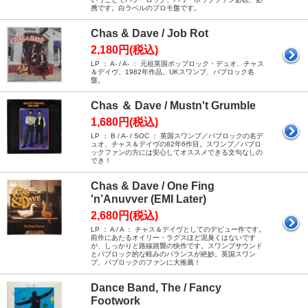
携です。白ラベルのプロモ盤です。
Chas & Dave / Job Rot
2,180円(税込)
LP ： A- / A- ： 元祖英国ポップロック・デュオ、チャス
＆デイヴ、1982年作品。UKスワンプ、パブロック名
盤。
Chas ＆ Dave / Mustn't Grumble
1,680円(税込)
LP ： B / A- / SOC ： 英国スワンプ／パブロックの名デ
ュオ、チャス＆デイヴの82年6作目。スワンプ／パブロ
ックファンの方には安心してオススメできる文句なしの
でき！
Chas & Dave / One Fing
'n’Anuvver (EMI Later)
2,680円(税込)
LP ： A / A ： チャス＆デイヴとしてのデビュー作です。
前作にあたるオイリー・ラグスほど泥臭くはないです
が、しっかりと路線踏襲の快作です。スワンプサウンド
とパブロック的な軽みのバランスが絶妙。英国スワン
プ、パブロックのファンに大推薦！
Dance Band, The / Fancy
Footwork