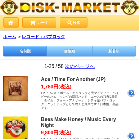
カート
検索
ホーム
＞
レコード：パブロック
名前順
価格順
新着順
1-25 / 58
次のページへ
Ace / Time For Another (JP)
1,780円(税込)
LP ： A / A ：ポール・キャラックと元マイティー・ベイ
ビーのバム・キングの双頭バンド、エースの75年2作目
「タイム・フォー・アナザー」。シティ派パブ・ロッ
ク、ニッチポップとして聴くと最高です！日本盤。美品
です。
Bees Make Honey / Music Every
Night
9,800円(税込)
LP ： A- / A- / SOC ： ビーズ・メイク・ハニーの「ミュ