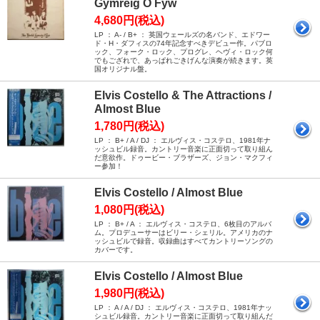
Gymreig O Fyw
4,680円(税込)
LP ： A- / B+ ： 英国ウェールズの名バンド、エドワー
ド・H・ダフィスの74年記念すべきデビュー作。パブロ
ック、フォーク・ロック、プログレ、ヘヴィ・ロック何
でもござれで、あっぱれごきげんな演奏が続きます。英
国オリジナル盤。
Elvis Costello & The Attractions /
Almost Blue
1,780円(税込)
LP ： B+ / A / DJ ： エルヴィス・コステロ、1981年ナ
ッシュビル録音。カントリー音楽に正面切って取り組ん
だ意欲作。ドゥービー・ブラザーズ、ジョン・マクフィ
ー参加！
Elvis Costello / Almost Blue
1,080円(税込)
LP ： B+ / A ： エルヴィス・コステロ、6枚目のアルバ
ム。プロデューサーはビリー・シェリル。アメリカのナ
ッシュビルで録音。収録曲はすべてカントリーソングの
カバーです。
Elvis Costello / Almost Blue
1,980円(税込)
LP ： A / A / DJ ： エルヴィス・コステロ、1981年ナッ
シュビル録音。カントリー音楽に正面切って取り組んだ