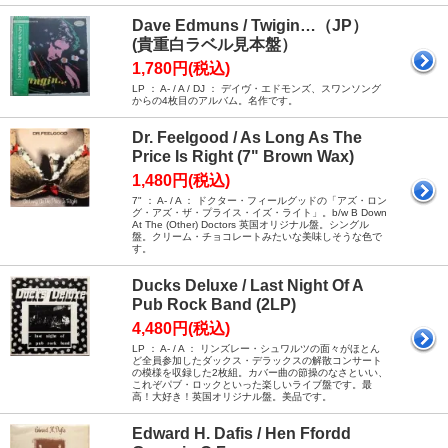
Dave Edmuns / Twigin…（JP）
(貴重白ラベル見本盤）
1,780円(税込)
LP ： A- / A / DJ ： デイヴ・エドモンズ、スワンソング
からの4枚目のアルバム。名作です。
Dr. Feelgood / As Long As The
Price Is Right (7" Brown Wax)
1,480円(税込)
7" ： A- / A ： ドクター・フィールグッドの「アズ・ロン
グ・アズ・ザ・プライス・イズ・ライト」。b/w B Down
At The (Other) Doctors 英国オリジナル盤。シングル
盤。クリーム・チョコレートみたいな美味しそうな色で
す。
Ducks Deluxe / Last Night Of A
Pub Rock Band (2LP)
4,480円(税込)
LP ： A- / A ： リンズレー・シュワルツの面々がほとん
ど全員参加したダックス・デラックスの解散コンサート
の模様を収録した2枚組。カバー曲の節操のなさといい、
これぞパブ・ロックといった楽しいライブ盤です。最
高！大好き！英国オリジナル盤。美品です。
Edward H. Dafis / Hen Ffordd