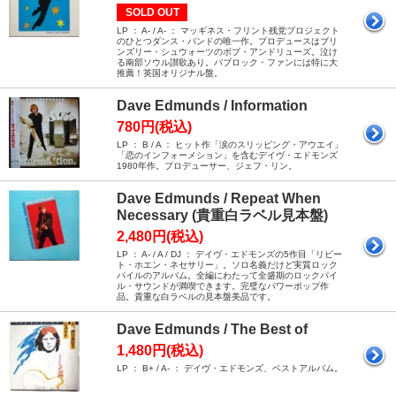
SOLD OUT
LP ： A- / A- ： マッギネス・フリント残党プロジェクト
のひとつダンス・バンドの唯一作。プロデュースはブリ
ンズリー・シュウォーツのボブ・アンドリューズ。泣け
る南部ソウル讃歌あり。パブロック・ファンには特に大
推薦！英国オリジナル盤。
Dave Edmunds / Information
780円(税込)
LP ： B / A ： ヒット作「涙のスリッピング・アウエイ」
「恋のインフォーメション」を含むデイヴ・エドモンズ
1980年作。プロデューサー、ジェフ・リン。
Dave Edmunds / Repeat When
Necessary (貴重白ラベル見本盤)
2,480円(税込)
LP ： A- / A / DJ ： デイヴ・エドモンズの5作目「リピー
ト・ホエン・ネセサリー」。ソロ名義だけど実質ロック
パイルのアルバム。全編にわたって全盛期のロックパイ
ル・サウンドが満喫できます。完璧なパワーポップ作
品。貴重な白ラベルの見本盤美品です。
Dave Edmunds / The Best of
1,480円(税込)
LP ： B+ / A- ： デイヴ・エドモンズ、ベストアルバム。