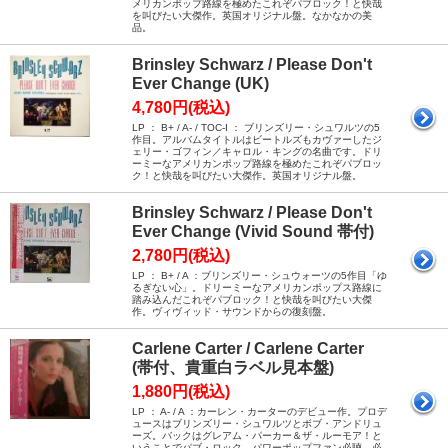
メリカンポップ路線を極めたこれぞパブロック！と快哉
を叫びたい大傑作。英国オリジナル盤。なかなかの美
品。
Brinsley Schwarz / Please Don't
Ever Change (UK)
4,780円(税込)
LP ： B+ / A- / TOC-I ： ブリンズリー・シュワルツの5
作目。アルバムタイトルはビートルズもカヴァーしたジ
ェリー・ゴフィン／キャロル・キングの名曲です。ドリ
ーミーなアメリカンポップ路線を極めたこれぞパブロッ
ク！と快哉を叫びたい大傑作。英国オリジナル盤。
Brinsley Schwarz / Please Don't
Ever Change (Vivid Sound 帯付)
2,780円(税込)
LP ： B+ / A ：ブリンズリー・シュウォーツの5作目「ゆ
るぎない心」。ドリーミーなアメリカンポップス路線に
踏み込んだこれぞパブロック！と快哉を叫びたい大傑
作。ヴィヴィッド・サウンドからの復刻盤。
Carlene Carter / Carlene Carter
(帯付、貴重白ラベル見本盤)
1,880円(税込)
LP ： A- / A ：カーレン・カーターのデビュー作。プロデ
ュースはブリンズリー・シュワルツとボブ・アンドリュ
ーズ。バックはグレアム・パーカー＆ザ・ルーモア！と
いうことでパブ・ロック、パワーポップファン必聴、必