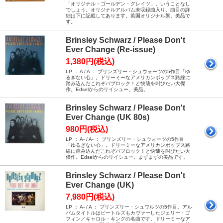
「オリジナル・ゴールデン・グレイツ」。いうことなし
でしょう。オリジナルアルバム未収録曲入り。曲目の詳
細は下に記載してあります。英国オリジナル盤。美品で
す。
Brinsley Schwarz / Please Don't
Ever Change (Re-issue)
1,380円(税込)
LP ： A / A ： ブリンズリー・シュウォーツの5作目「ゆ
るぎない心」。ドリーミーなアメリカンポップス路線に
踏み込んだこれぞパブロック！と快哉を叫びたい大傑
作。Edselからのリイシュー。美品。
Brinsley Schwarz / Please Don't
Ever Change (UK 80s)
980円(税込)
LP ： A- / A- ： ブリンズリー・シュウォーツの5作目
「ゆるぎない心」。ドリーミーなアメリカンポップス路
線に踏み込んだこれぞパブロック！と快哉を叫びたい大
傑作。Edselからのリイシュー。まずまずの美品です。
Brinsley Schwarz / Please Don't
Ever Change (UK)
7,980円(税込)
LP ： A- / A ： ブリンズリー・シュワルツの5作目。アル
バムタイトルはビートルズもカヴァーしたジェリー・ゴ
フィン／キャロル・キングの名曲です。ドリーミーなア