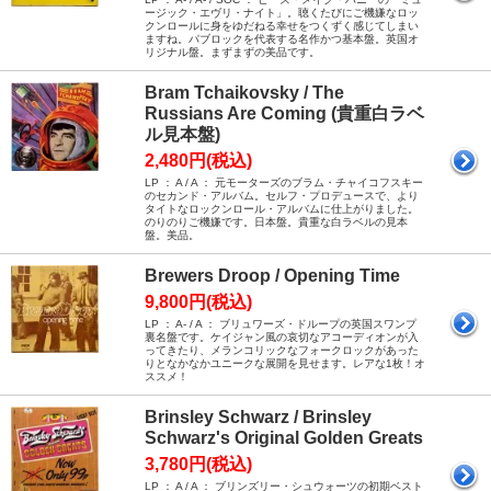
ージック・エヴリ・ナイト」。聴くたびにご機嫌なロッ
クンロールに身をゆだねる幸せをつくずく感じてしまい
ますね。パブロックを代表する名作かつ基本盤。英国オ
リジナル盤。まずまずの美品です。
Bram Tchaikovsky / The
Russians Are Coming (貴重白ラベ
ル見本盤)
2,480円(税込)
LP ： A / A ： 元モーターズのブラム・チャイコフスキー
のセカンド・アルバム。セルフ・プロデュースで、より
タイトなロックンロール・アルバムに仕上がりました。
のりのりご機嫌です。日本盤。貴重な白ラベルの見本
盤。美品。
Brewers Droop / Opening Time
9,800円(税込)
LP ： A- / A ： ブリュワーズ・ドループの英国スワンプ
裏名盤です。ケイジャン風の哀切なアコーディオンが入
ってきたり、メランコリックなフォークロックがあった
りとなかなかユニークな展開を見せます。レアな1枚！オ
ススメ！
Brinsley Schwarz / Brinsley
Schwarz's Original Golden Greats
3,780円(税込)
LP ： A / A ： ブリンズリー・シュウォーツの初期ベスト