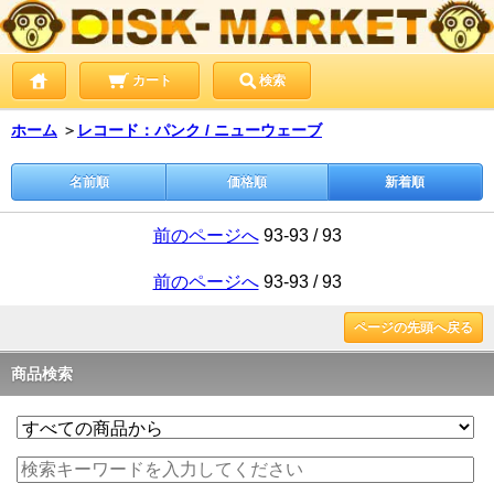
カート
検索
ホーム
＞
レコード：パンク / ニューウェーブ
名前順
価格順
新着順
前のページへ
93-93 / 93
前のページへ
93-93 / 93
ページの先頭へ戻る
商品検索