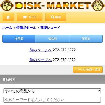
カート
検索
ホーム
＞
特価品セール
＞
邦楽レコード
名前順
価格順
新着順
前のページへ
272-272 / 272
前のページへ
272-272 / 272
ページの先頭へ戻る
商品検索