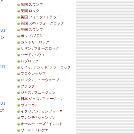
のア
米国 スワンプ
英国 ロック
英国 フォーク / トラッド
英国 SSW / フォークロック
英国 スワンプ
OUT
ポップ / AOR
ョン
カントリーロック
サザン / ブルースロック
ハード / へヴィ
パブロック
OUT
サイケ/ アシッド/ ソフトロック
プログレッシブ
パンク / ニューウェーブ
ブラック
ジャズ / フュージョン
日本 ジャズ / フュージョン
OUT
ヴォーカル
ポス
イタリアン / カンツォーネ
フレンチ / シャンソン
オールディーズ / インスト
ワールド / レゲエ