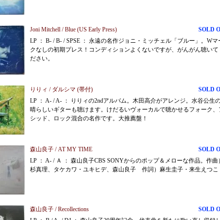
Joni Mitchell / Blue (US Early Press)
SOLD 
LP ： B- / B- / SPSE ： 永遠の名作ジョニ・ミッチェル「ブルー」。Wマ
クなしの初期プレス！コンディションよくないですが、がんがん聴いて
ださい。
りりィ / ダルシマ (帯付)
SOLD 
LP ： A- / A- ： りりィの2ndアルバム。木田高介がアレンジ。水谷公生
晴らしいギターも聴けます。けだるいヴォーカルで聴かせるフォーク、
シッド、ロック混合の名作です。大推薦盤！
森山良子 / AT MY TIME
SOLD 
LP ： A- / Ａ ： 森山良子CBS SONYからのポップ＆メローな作品。作曲
杉真理、タケカワ・ユキヒデ、森山良子 作詞）麻生圭子・来生えつこ
森山良子 / Recollections
SOLD 