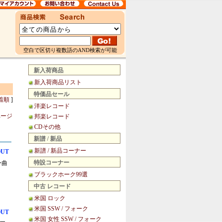
空白で区切り複数語のAND検索が可能
新入荷商品
新入荷商品リスト
特価品セール
着順
]
洋楽レコード
ページ
邦楽レコード
CDその他
新譜 / 新品
新譜 / 新品コーナー
OUT
特設コーナー
ー曲
ブラックホーク99選
中古 レコード
米国 ロック
米国 SSW / フォーク
OUT
米国 女性 SSW / フォーク