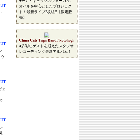
●チナ・キャッツのヴォーカル、
OUT
オハルを中心としたプロジェク
ト！最新ライブ2枚組!!【限定販
ド・
売】
China Cats Trips Band / kotohogi
OUT
●多彩なゲストを迎えたスタジオ
フ
レコーディング最新アルバム！
カヴ
OUT
・ヴェ
で
OUT
グレ
見