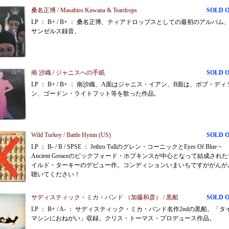
桑名正博 / Masahiro Kuwana & Teardrops
SOLD 
LP ： B+ / B+ ： 桑名正博、ティアドロップスとしての最初のアルバム
サンゼルス録音。
南 沙織 / ジャニスへの手紙
SOLD 
LP ： B+ / B+ ： 南沙織、A面はジャニス・イアン、B面は、ボブ・ディ
ン、ゴードン・ライトフット等を歌った作品。
Wild Turkey / Battle Hymn (US)
SOLD 
LP ： B- / B / SPSE ： Jethro Tullのグレン・コーニックとEyes Of Blue ~
Ancient Greaceのピックフォード・ホプキンスが中心となって結成され
イルド・ターキーのデビュー作。コンディションいまいちですががんが
聴いてください！
サディスティック・ミカ・バンド （加藤和彦） / 黒船
SOLD 
LP ： B+ / A- ： サディスティック・ミカ・バンド名作2ndの黒船。「タ
マシンにおねがい」収録。クリス・トーマス・プロデュース作品。