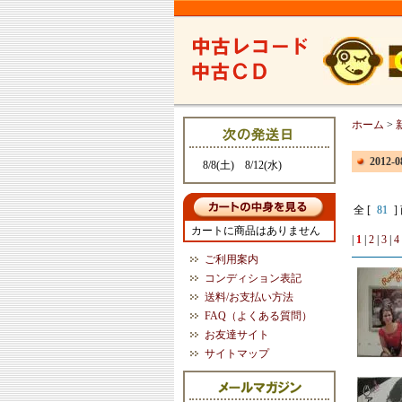
ホーム
>
2012
8/8(土) 8/12(水)
全 [
81
]
カートに商品はありません
|
1
|
2
|
3
|
4
ご利用案内
コンディション表記
送料/お支払い方法
FAQ（よくある質問）
お友達サイト
サイトマップ