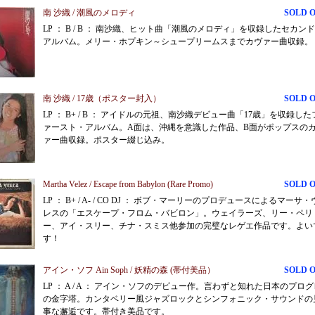
南 沙織 / 潮風のメロディ
SOLD 
LP ： B / B ： 南沙織、ヒット曲「潮風のメロディ」を収録したセカン
アルバム。メリー・ホプキン～シュープリームスまでカヴァー曲収録。
南 沙織 / 17歳（ポスター封入）
SOLD 
LP ： B+ / B ： アイドルの元祖、南沙織デビュー曲「17歳」を収録した
ァースト・アルバム。A面は、沖縄を意識した作品、B面がポップスの
ァー曲収録。ポスター綴じ込み。
Martha Velez / Escape from Babylon (Rare Promo)
SOLD 
LP ： B+ / A- / CO DJ ： ボブ・マーリーのプロデュースによるマーサ
レスの「エスケープ・フロム・バビロン」。ウェイラーズ、リー・ペリ
ー、アイ・スリー、チナ・スミス他参加の完璧なレゲエ作品です。よい
す！
アイン・ソフ Ain Soph / 妖精の森 (帯付美品）
SOLD 
LP ： A / A ： アイン・ソフのデビュー作。言わずと知れた日本のプロ
の金字塔。カンタベリー風ジャズロックとシンフォニック・サウンドの
事な邂逅です。帯付き美品です。