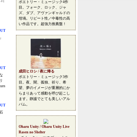
した
ポエトリー・ミュージック4作
目。フォーク、ロック、ジャ
ズ、ダブ、アヴァンギャルドの
坩堝。リピート性／中毒性の高
い作品です。超強力推薦盤！
OUT
く」
OUT
成田ヒロシ / 夜に帰る
もな
ポエトリー・ミュージック3作
リ
目。夜、闇、孤独、祈り、希
rn
望、夢のイメージが重層的にか
らまりあって感動を呼び起こし
ます。静謐でとても美しいアル
バム。
OUT
、石
Oharu Unity / Oharu Unity Live
Rasen no Shelter