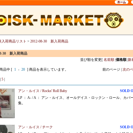
新入荷商品リスト
>
2012-08-30 新入荷商品
-08-30 新入荷商品
並び順を変更
[
名前順
|
価格順
|
新
 商品中 [
1
-
20
] 商品を表示しています。
前のページ |
次の
|
5
|
アン・ルイス / Rockn' Roll Baby
SOLD 
LP ： A- / A ： アン・ルイス、オールデイス・ロックン・ロール、カバ
集。
アン・ルイス / チーク
SOLD 