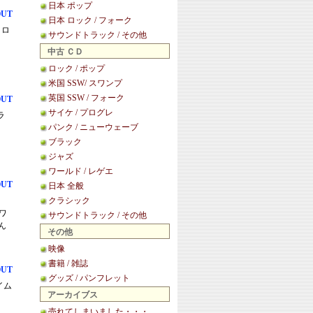
日本 ポップ
OUT
日本 ロック / フォーク
、ロ
サウンドトラック / その他
中古 ＣＤ
ロック / ポップ
米国 SSW/ スワンプ
英国 SSW / フォーク
OUT
サイケ / プログレ
ラ
パンク / ニューウェーブ
ブラック
ジャズ
ワールド / レゲエ
OUT
日本 全般
クラシック
たワ
サウンドトラック / その他
ん
その他
映像
書籍 / 雑誌
OUT
グッズ / パンフレット
イム
アーカイブス
売れてしまいました・・・