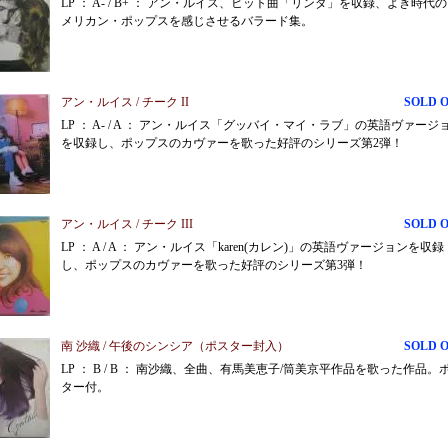
LP ： A- / B+ ： アン・ルイス、ヒット曲「リンダ」を収録、よき時代
メリカン・ポップスを感じさせるバラード集。
アン・ルイス / チーク II
SOLD 
LP ： A- / A ： アン・ルイス「グッバイ・マイ・ラブ」の英語ヴァージ
を収録し、ポップスのカヴァーを歌った好評のシリーズ第2弾！
アン・ルイス / チーク III
SOLD 
LP ： A / A ： アン・ルイス「karen(カレン)」の英語ヴァージョンを収録
し、ポップスのカヴァーを歌った好評のシリーズ第3弾！
南 沙織 / 午後のシンシア（ポスター封入）
SOLD 
LP ： B / B ： 南沙織、全曲、有馬美恵子/筒美京平作品を歌った作品。
ター付。