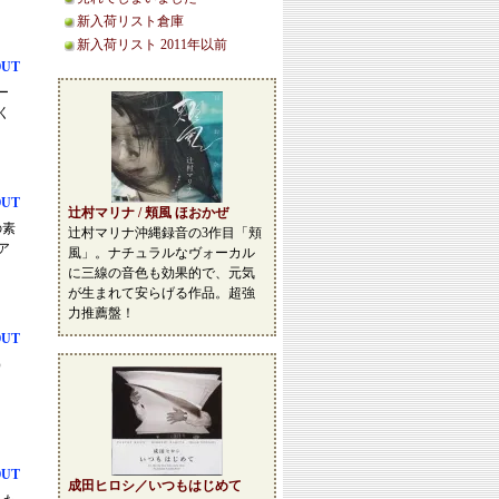
新入荷リスト倉庫
新入荷リスト 2011年以前
OUT
ー
く
OUT
辻村マリナ / 頬風 ほおかぜ
の素
辻村マリナ沖縄録音の3作目「頬
ア
風」。ナチュラルなヴォーカル
に三線の音色も効果的で、元気
が生まれて安らげる作品。超強
力推薦盤！
OUT
）
OUT
成田ヒロシ／いつもはじめて