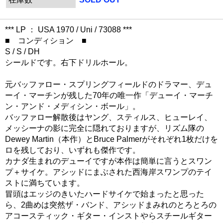
*** LP ： USA 1970 / Uni / 73088 ***
■ コンディション ■
S / S / DH
シールドです。右下ドリルホール。
元バッファロー・スプリングフィールドのドラマー、デュ
ーイ・マーチンが残した70年の唯一作「デューイ・マーチ
ン・アンド・メディシン・ボール」。
バッファロー解散後はヤング、スティルス、ヒューレイ、
メッシーナの影に完全に隠れておりますが、リズム隊の
Dewey Martin（本作）とBruce Palmerがそれぞれ1枚だけを
ロを残しており、いずれも傑作です。
カナダ生まれのデューイですが本作は簡単に言うとスワン
プ＋サイケ。アシッドにまぶされた西海岸スワンプのテイ
ストに満ちています。
冒頭はエッジのきいたハードサイケで始まったと思った
ら、2曲めは突然ザ・バンド、アシッドまみれのとろとろの
アコースティック・ギター・インストやらスチールギター