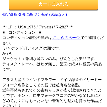
特定商取引法に基づく表記 (返品など)
*** LP ： USA 1975 / (Private) / R-2827 ***
■ コンディション ■
コンディション表記の詳細は
こちらのページ
でご確認くだ
さい。
[ジャケット] / [ディスク]の順です。
A- / A
ジャケット：微細な薄スレのみ。ぴんとした美品です。
ディスク：レーベルはヒゲ無し。盤面は紙スレ程度の美品
です。
アラスカ産のウインドフラワー、ドイツ録音のドリーミー
フォーク名作としてその筋では超有名な名盤。
近年再発もされてその素晴らしさが広く認知されてきたよ
うです。ホント、自主フォークマニアの密かな楽しみにと
どめておくにはもったいない普遍的な魅力を持った作品だ
と思います。