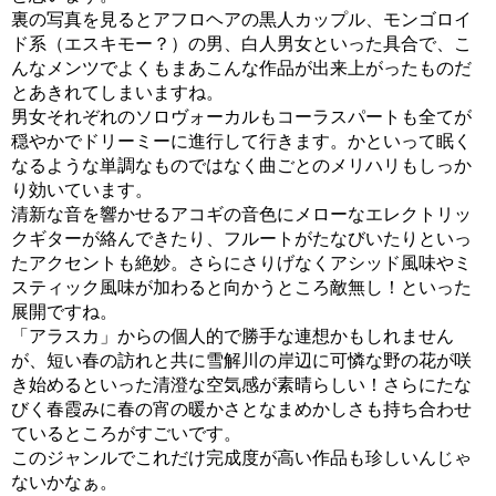
裏の写真を見るとアフロヘアの黒人カップル、モンゴロイ
ド系（エスキモー？）の男、白人男女といった具合で、こ
んなメンツでよくもまあこんな作品が出来上がったものだ
とあきれてしまいますね。
男女それぞれのソロヴォーカルもコーラスパートも全てが
穏やかでドリーミーに進行して行きます。かといって眠く
なるような単調なものではなく曲ごとのメリハリもしっか
り効いています。
清新な音を響かせるアコギの音色にメローなエレクトリッ
クギターが絡んできたり、フルートがたなびいたりといっ
たアクセントも絶妙。さらにさりげなくアシッド風味やミ
スティック風味が加わると向かうところ敵無し！といった
展開ですね。
「アラスカ」からの個人的で勝手な連想かもしれません
が、短い春の訪れと共に雪解川の岸辺に可憐な野の花が咲
き始めるといった清澄な空気感が素晴らしい！さらにたな
びく春霞みに春の宵の暖かさとなまめかしさも持ち合わせ
ているところがすごいです。
このジャンルでこれだけ完成度が高い作品も珍しいんじゃ
ないかなぁ。