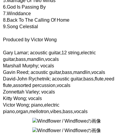
5.Marriage Of Two Minds
6.God Is Passing By
7.Winddance
8.Back To The Calling Of Home
9.Song Celestial
Produced by Victor Wong
Gary Lamar; acoustic guitar,12 string,electric
guitar,bass,mandlin,vocals
Marshall Murphy; vocals
Gavin Reed; acoustic guitar,bass,mandlin,vocals
David-John Rychetnik; acoustic guitar,bass,flute,reed
flute,assorted percussion,vocals
Zonnettah Varley; vocals
Kitty Wong; vocals
Victor Wong; piano,electric
piano,organ,mellotron,vibes,bass,vocals