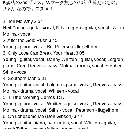
K規格の2ndプレス。Wマーク無しの70年代前期のもの。
きれいなのでオススメ！
1. Tell Me Why 2:54
Neil Young - guitar, vocal; Nils Lofgren - guitar, vocal; Ralph
Molina - vocal
2. After the Gold Rush 3:45
Young - piano, vocal; Bill Peterson - flugelhorn
3. Only Love Can Break Your Heart 3:05
Young - guitar, vocal; Danny Whitten - guitar, vocal; Lofgren -
piano; Greg Reeves - bass; Molina - drums, vocal; Stephen
Stills - vocal
4. Southern Man 5:31
Young - guitar, vocal; Lofgren - piano, vocal; Reeves - bass;
Molina - drums, vocal; Whitten - vocal
5. Till the Morning Comes 1:17
Young - piano, vocal; Whitten - guitar, vocal; Reeves - bass;
Molina - drums, vocal; Stills - vocal; Peterson - flugelhorn
6. Oh Lonesome Me (Don Gibson) 3:47
Young - guitar, piano, harmonica, vocal; Whitten - guitar,