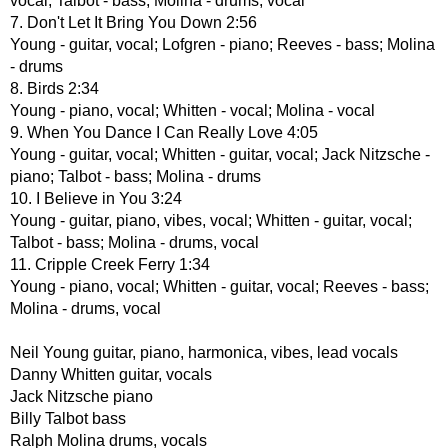
vocal; Talbot - bass; Molina - drums, vocal
7. Don't Let It Bring You Down 2:56
Young - guitar, vocal; Lofgren - piano; Reeves - bass; Molina
- drums
8. Birds 2:34
Young - piano, vocal; Whitten - vocal; Molina - vocal
9. When You Dance I Can Really Love 4:05
Young - guitar, vocal; Whitten - guitar, vocal; Jack Nitzsche -
piano; Talbot - bass; Molina - drums
10. I Believe in You 3:24
Young - guitar, piano, vibes, vocal; Whitten - guitar, vocal;
Talbot - bass; Molina - drums, vocal
11. Cripple Creek Ferry 1:34
Young - piano, vocal; Whitten - guitar, vocal; Reeves - bass;
Molina - drums, vocal
Neil Young guitar, piano, harmonica, vibes, lead vocals
Danny Whitten guitar, vocals
Jack Nitzsche piano
Billy Talbot bass
Ralph Molina drums, vocals