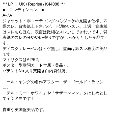
*** LP ： UK / Reprise / K44088 ***
■ コンディション ■
A- / A
ジャケット：非コーティングぺらジャケの見開き仕様。四
隅スレ。背表紙上下角ハゲ。下辺軽いスレ。上辺、背表紙
はスレちらほら。表面は微細なスレ少しできれいです。背
表紙のスレの分ややB+寄りですがしっかりとした良品で
す。
ディスク：レーベルはヒゲ無し。盤面は紙スレ程度の美品
です。
マトリクスはA2/B2。
ポスター型歌詞カード付属（美品）。
パテントNo.入り穴開き白内袋付属。
ニール・ヤングの名作アフター・ザ・ゴールド・ラッシ
ュ。
「テル・ミー・ホワイ」や「サザーンマン」をはじめとし
て全部名曲です！
貴重な英国盤美品です。