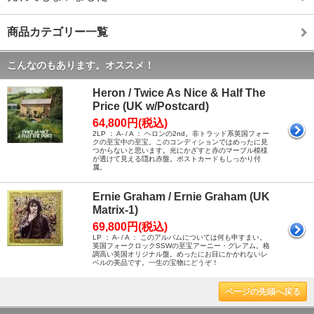
商品カテゴリー一覧
こんなのもあります。オススメ！
Heron / Twice As Nice & Half The
Price (UK w/Postcard)
64,800円(税込)
2LP ： A- / A ： ヘロンの2nd。非トラッド系英国フォー
クの至宝中の至宝。このコンディションではめったに見
つからないと思います。光にかざすと赤のマーブル模様
が透けて見える隠れ赤盤。ポストカードもしっかり付
属。
Ernie Graham / Ernie Graham (UK
Matrix-1)
69,800円(税込)
LP ： A- / A ： このアルバムについては何も申すまい。
英国フォークロックSSWの至宝アーニー・グレアム。格
調高い英国オリジナル盤。めったにお目にかかれないレ
ベルの美品です。一生の宝物にどうぞ！
ページの先頭へ戻る