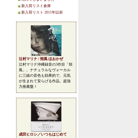
新入荷リスト倉庫
新入荷リスト 2011年以前
辻村マリナ / 頬風 ほおかぜ
辻村マリナ沖縄録音の3作目「頬
風」。ナチュラルなヴォーカル
に三線の音色も効果的で、元気
が生まれて安らげる作品。超強
力推薦盤！
成田ヒロシ／いつもはじめて