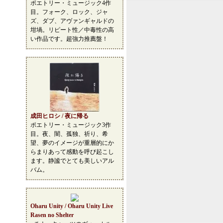
ポエトリー・ミュージック4作
目。フォーク、ロック、ジャ
ズ、ダブ、アヴァンギャルドの
坩堝。リピート性／中毒性の高
い作品です。超強力推薦盤！
成田ヒロシ / 夜に帰る
ポエトリー・ミュージック3作
目。夜、闇、孤独、祈り、希
望、夢のイメージが重層的にか
らまりあって感動を呼び起こし
ます。静謐でとても美しいアル
バム。
Oharu Unity / Oharu Unity Live
Rasen no Shelter