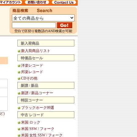
空白で区切り複数語のAND検索が可能
新入荷商品
新入荷商品リスト
特価品セール
洋楽レコード
邦楽レコード
CDその他
新譜 / 新品
新譜 / 新品コーナー
特設コーナー
ブラックホーク99選
ど)
中古 レコード
米国 ロック
米国 SSW / フォーク
米国 女性 SSW / フォーク