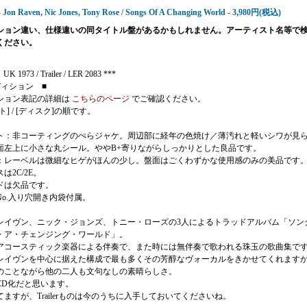
- Jon Raven, Nic Jones, Tony Rose / Songs Of A Changing World - 3,980円(税込)
ション違い、仕様違いの同タイトル盤があるかもしれません。アーティスト名等で
ください。
UK 1973 / Trailer / LER 2083 ***
ディション ■
ション表記の詳細は
こちらのページ
でご確認ください。
ト] / [ディスク]の順です。
ト：非コーティングのぺらジャケ。周辺部に経年の色焼け／薄汚れと軽いシワが見
面左上に小さな丸シール。ややB+寄りながらしっかりとした良品です。
：レーベルは微細なヒゲがほんの少し。盤面はごくわずかな使用感のみの美品です
は2C/2E。
ドは欠品です。
No.入り穴開き内袋付属。
レイヴン、ニック・ジョンズ、トニー・ローズの3人によるトラッドアルバム「ソン
・ア・チェンジング・ワールド」。
アコースティック楽器による伴奏で、また時には無伴奏で歌われる珠玉の歌曲集で
レイヴンを中心に据えた構成で最も多くその芳醇なヴォーカルをきかせてくれます
のことながら他の二人も文句なしの素晴らしさ。
CD化だと思います。
ますが、Trailerものは今のうちに入手しておいてくださいね。