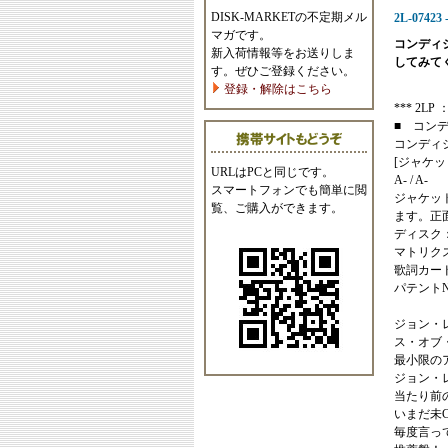
DISK-MARKETの不定期メル
2L-07423 
マガです。
コンディ
新入荷情報等をお送りしま
してみて
す。ぜひご登録ください。
登録・解除はこちら
*** 2LP ： 
■ コン
コンディ
[ジャケッ
URLはPCと同じです。
A- / A-
スマートフォンでも簡単に閲
ジャケッ
覧、ご購入ができます。
ます。正
ディスク
マトリクス
歌詞カー
パテント
ジョン・
ス・オブ
最小限の
ジョン・
当たり前
いまだ未
毎度言って