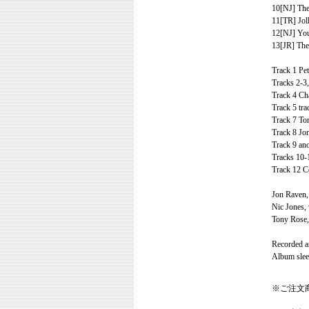
10[NJ] The
11[TR] Joll
12[NJ] Yo
13[JR] The
Track 1 Pe
Tracks 2-3,
Track 4 Ch
Track 5 tr
Track 7 Tom
Track 8 Jon
Track 9 an
Tracks 10-1
Track 12 Co
Jon Raven, 
Nic Jones, v
Tony Rose, 
Recorded a
Album slee
※ご注文