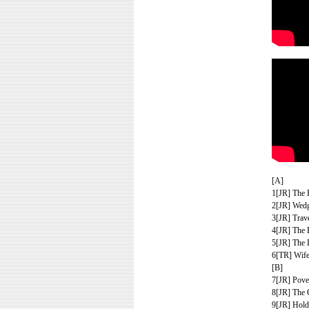
[A]
1[JR] The
2[JR] Wedg
3[JR] Trave
4[JR] The 
5[JR] The 
6[TR] Wife
[B]
7[JR] Pove
8[JR] The 
9[JR] Hold