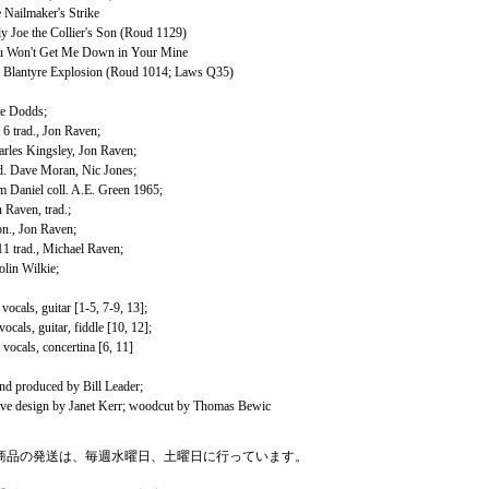
 Nailmaker's Strike
y Joe the Collier's Son (Roud 1129)
u Won't Get Me Down in Your Mine
 Blantyre Explosion (Roud 1014; Laws Q35)
te Dodds;
 6 trad., Jon Raven;
arles Kingsley, Jon Raven;
ad. Dave Moran, Nic Jones;
 Daniel coll. A.E. Green 1965;
 Raven, trad.;
on., Jon Raven;
1 trad., Michael Raven;
lin Wilkie;
vocals, guitar [1-5, 7-9, 13];
ocals, guitar, fiddle [10, 12];
vocals, concertina [6, 11]
nd produced by Bill Leader;
ve design by Janet Kerr; woodcut by Thomas Bewic
商品の発送は、毎週水曜日、土曜日に行っています。