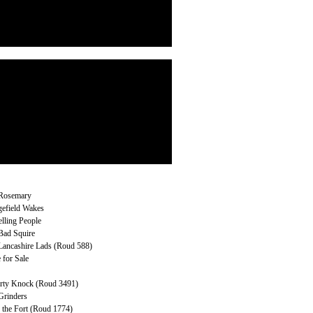
 Rosemary
efield Wakes
lling People
Bad Squire
Lancashire Lads (Roud 588)
 for Sale
rty Knock (Roud 3491)
Grinders
 the Fort (Roud 1774)