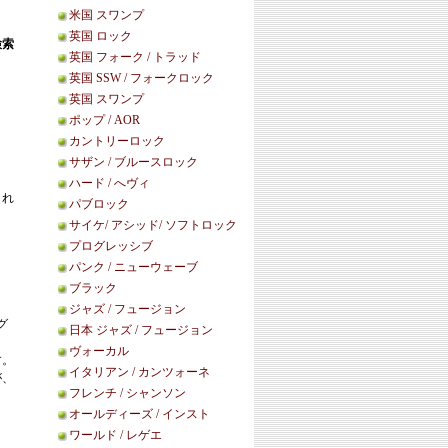
米国 スワンプ
英国 ロック
検索
英国 フォーク / トラッド
英国 SSW / フォークロック
英国 スワンプ
ポップ / AOR
カントリーロック
サザン / ブルースロック
ハード / へヴィ
られ
パブロック
サイケ/ アシッド/ ソフトロック
。
プログレッシブ
パンク / ニューウェーブ
ブラック
ジャズ / フュージョン
グ
日本 ジャズ / フュージョン
ヴォーカル
す。
イタリアン / カンツォーネ
が、
フレンチ / シャンソン
オールディーズ / インスト
ワールド / レゲエ