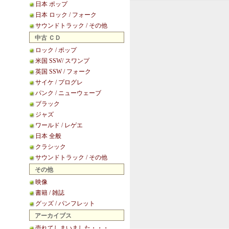
日本 ポップ
日本 ロック / フォーク
サウンドトラック / その他
中古 ＣＤ
ロック / ポップ
米国 SSW/ スワンプ
英国 SSW / フォーク
サイケ / プログレ
パンク / ニューウェーブ
ブラック
ジャズ
ワールド / レゲエ
日本 全般
クラシック
サウンドトラック / その他
その他
映像
書籍 / 雑誌
グッズ / パンフレット
アーカイブス
売れてしまいました・・・