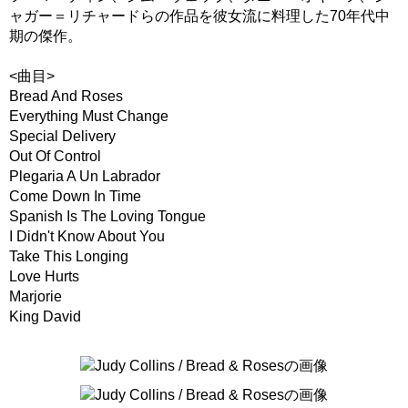
ャガー＝リチャードらの作品を彼女流に料理した70年代中
期の傑作。
<曲目>
Bread And Roses
Everything Must Change
Special Delivery
Out Of Control
Plegaria A Un Labrador
Come Down In Time
Spanish Is The Loving Tongue
I Didn't Know About You
Take This Longing
Love Hurts
Marjorie
King David