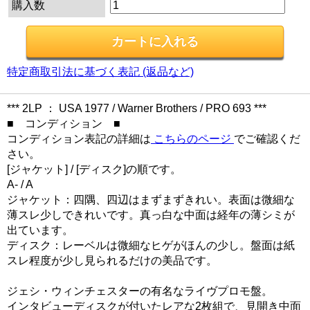
購入数
特定商取引法に基づく表記 (返品など)
*** 2LP ： USA 1977 / Warner Brothers / PRO 693 ***
■ コンディション ■
コンディション表記の詳細は
こちらのページ
でご確認くだ
さい。
[ジャケット] / [ディスク]の順です。
A- / A
ジャケット：四隅、四辺はまずまずきれい。表面は微細な
薄スレ少しできれいです。真っ白な中面は経年の薄シミが
出ています。
ディスク：レーベルは微細なヒゲがほんの少し。盤面は紙
スレ程度が少し見られるだけの美品です。
ジェシ・ウィンチェスターの有名なライヴプロモ盤。
インタビューディスクが付いたレアな2枚組で、見開き中面