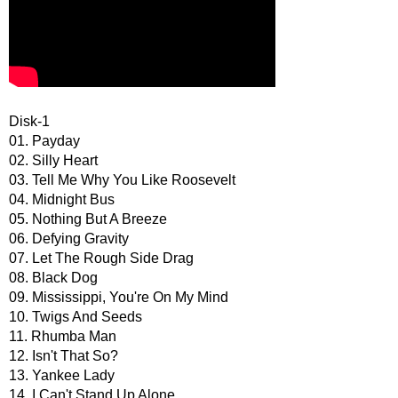
Disk-1
01. Payday
02. Silly Heart
03. Tell Me Why You Like Roosevelt
04. Midnight Bus
05. Nothing But A Breeze
06. Defying Gravity
07. Let The Rough Side Drag
08. Black Dog
09. Mississippi, You're On My Mind
10. Twigs And Seeds
11. Rhumba Man
12. Isn't That So?
13. Yankee Lady
14. I Can't Stand Up Alone