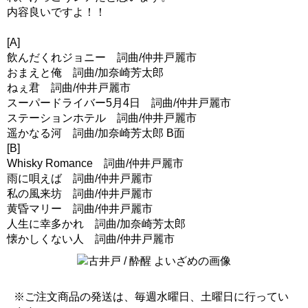
内容良いですよ！！
[A]
飲んだくれジョニー 詞曲/仲井戸麗市
おまえと俺 詞曲/加奈崎芳太郎
ねぇ君 詞曲/仲井戸麗市
スーパードライバー5月4日 詞曲/仲井戸麗市
ステーションホテル 詞曲/仲井戸麗市
遥かなる河 詞曲/加奈崎芳太郎 B面
[B]
Whisky Romance 詞曲/仲井戸麗市
雨に唄えば 詞曲/仲井戸麗市
私の風来坊 詞曲/仲井戸麗市
黄昏マリー 詞曲/仲井戸麗市
人生に幸多かれ 詞曲/加奈崎芳太郎
懐かしくない人 詞曲/仲井戸麗市
※ご注文商品の発送は、毎週水曜日、土曜日に行ってい