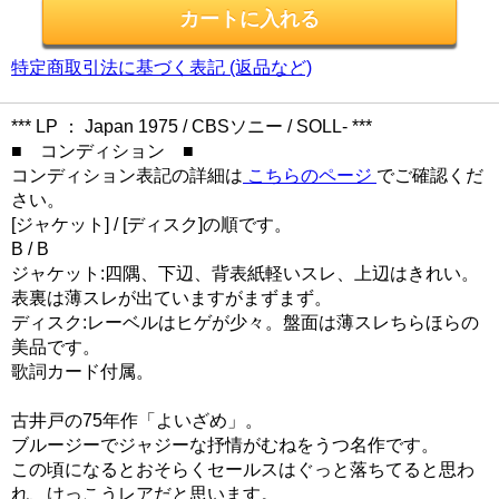
特定商取引法に基づく表記 (返品など)
*** LP ： Japan 1975 / CBSソニー / SOLL- ***
■ コンディション ■
コンディション表記の詳細は
こちらのページ
でご確認くだ
さい。
[ジャケット] / [ディスク]の順です。
B / B
ジャケット:四隅、下辺、背表紙軽いスレ、上辺はきれい。
表裏は薄スレが出ていますがまずまず。
ディスク:レーベルはヒゲが少々。盤面は薄スレちらほらの
美品です。
歌詞カード付属。
古井戸の75年作「よいざめ」。
ブルージーでジャジーな抒情がむねをうつ名作です。
この頃になるとおそらくセールスはぐっと落ちてると思わ
れ、けっこうレアだと思います。