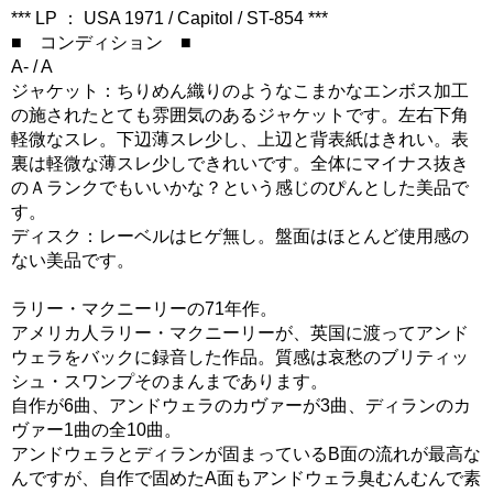
*** LP ： USA 1971 / Capitol / ST-854 ***
■ コンディション ■
A- / A
ジャケット：ちりめん織りのようなこまかなエンボス加工
の施されたとても雰囲気のあるジャケットです。左右下角
軽微なスレ。下辺薄スレ少し、上辺と背表紙はきれい。表
裏は軽微な薄スレ少しできれいです。全体にマイナス抜き
のＡランクでもいいかな？という感じのぴんとした美品で
す。
ディスク：レーベルはヒゲ無し。盤面はほとんど使用感の
ない美品です。
ラリー・マクニーリーの71年作。
アメリカ人ラリー・マクニーリーが、英国に渡ってアンド
ウェラをバックに録音した作品。質感は哀愁のブリティッ
シュ・スワンプそのまんまであります。
自作が6曲、アンドウェラのカヴァーが3曲、ディランのカ
ヴァー1曲の全10曲。
アンドウェラとディランが固まっているB面の流れが最高な
んですが、自作で固めたA面もアンドウェラ臭むんむんで素