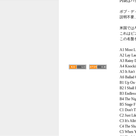
内袋はパ
ボブ・デ
説明不要
米国ではA
これはピン
この名盤
A1 Most Li
A2 Lay Lad
A3 Rainy 
A4 Knockin
A5 It Ain't
A6 Ballad 
B1 Up On C
B2 I Shall 
B3 Endless
B4 The Nig
B5 Stage Fr
C1 Don't Th
C2 Just Li
C3 It's All
C4 The Sha
C5 When Y