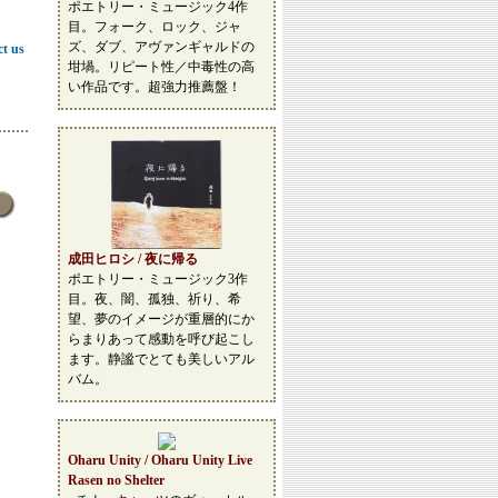
ポエトリー・ミュージック4作
目。フォーク、ロック、ジャ
ズ、ダブ、アヴァンギャルドの
ct us
坩堝。リピート性／中毒性の高
い作品です。超強力推薦盤！
成田ヒロシ / 夜に帰る
ポエトリー・ミュージック3作
目。夜、闇、孤独、祈り、希
望、夢のイメージが重層的にか
らまりあって感動を呼び起こし
ます。静謐でとても美しいアル
バム。
Oharu Unity / Oharu Unity Live
Rasen no Shelter