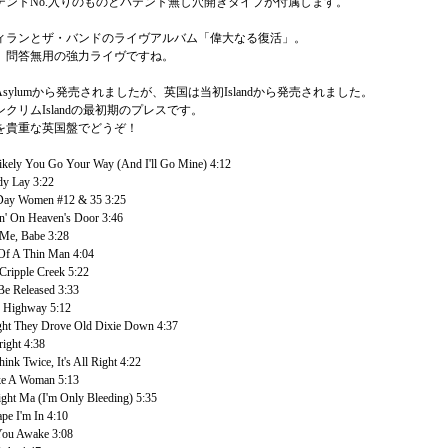
テントNo.入りのものとパテント無し穴開きタイプが付属します。
ィランとザ・バンドのライヴアルバム「偉大なる復活」。
、問答無用の強力ライヴですね。
sylumから発売されましたが、英国は当初Islandから発売されました。
クリムIslandの最初期のプレスです。
を貴重な英国盤でどうぞ！
kely You Go Your Way (And I'll Go Mine) 4:12
y Lay 3:22
Day Women #12 & 35 3:25
' On Heaven's Door 3:46
 Me, Babe 3:28
Of A Thin Man 4:04
ripple Creek 5:22
Be Released 3:33
 Highway 5:12
ht They Drove Old Dixie Down 4:37
ight 4:38
ink Twice, It's All Right 4:22
ke A Woman 5:13
right Ma (I'm Only Bleeding) 5:35
pe I'm In 4:10
ou Awake 3:08