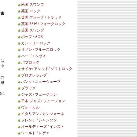
米国 スワンプ
英国 ロック
検索
英国 フォーク / トラッド
英国 SSW / フォークロック
英国 スワンプ
ポップ / AOR
カントリーロック
サザン / ブルースロック
ハード / へヴィ
目は
パブロック
。中
サイケ/ アシッド/ ソフトロック
プログレッシブ
国の
パンク / ニューウェーブ
と思
ブラック
盤に
ジャズ / フュージョン
日本 ジャズ / フュージョン
ヴォーカル
イタリアン / カンツォーネ
フレンチ / シャンソン
オールディーズ / インスト
ワールド / レゲエ