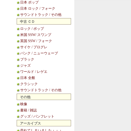
日本 ポップ
日本 ロック / フォーク
サウンドトラック / その他
中古 ＣＤ
ロック / ポップ
米国 SSW/ スワンプ
英国 SSW / フォーク
サイケ / プログレ
パンク / ニューウェーブ
ブラック
ジャズ
ワールド / レゲエ
日本 全般
クラシック
サウンドトラック / その他
その他
映像
書籍 / 雑誌
グッズ / パンフレット
アーカイブス
売れてしまいました・・・