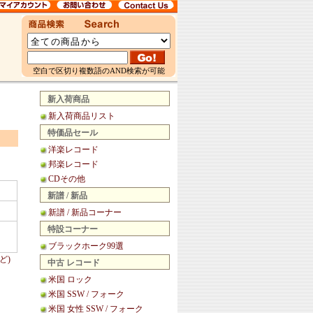
空白で区切り複数語のAND検索が可能
新入荷商品
新入荷商品リスト
特価品セール
洋楽レコード
邦楽レコード
CDその他
新譜 / 新品
新譜 / 新品コーナー
特設コーナー
ブラックホーク99選
ど)
中古 レコード
米国 ロック
米国 SSW / フォーク
米国 女性 SSW / フォーク