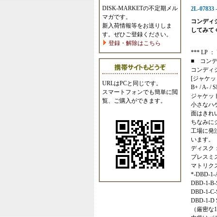
DISK-MARKETの不定期メル
2L-07833 
マガです。
コンディ
新入荷情報等をお送りしま
してみて
す。ぜひご登録ください。
登録・解除はこちら
*** LP ： U
■ コン
コンディ
[ジャケッ
URLはPCと同じです。
B+ / A- /
スマートフォンでも簡単に閲
ジャケッ
覧、ご購入ができます。
小さなハ
面はきれ
ちなみに
工場に発
います。
ディスク
プレスミ
マトリク
*-DBD-1-
DBD-1-B
DBD-1-C-
DBD-1-D 
（厳密な