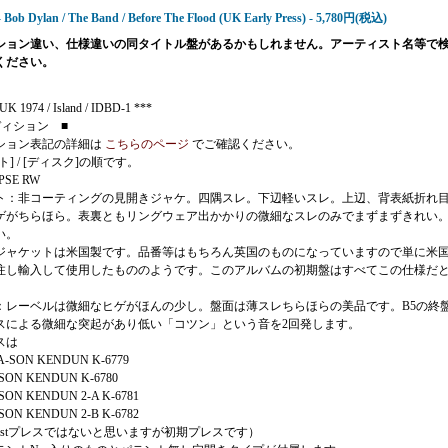
- Bob Dylan / The Band / Before The Flood (UK Early Press) - 5,780円(税込)
ション違い、仕様違いの同タイトル盤があるかもしれません。アーティスト名等で
ください。
K 1974 / Island / IDBD-1 ***
ディション ■
ション表記の詳細は
こちらのページ
でご確認ください。
ト] / [ディスク]の順です。
 SPSE RW
ト：非コーティングの見開きジャケ。四隅スレ。下辺軽いスレ。上辺、背表紙折れ
ゲがちらほら。表裏ともリングウェア出かかりの微細なスレのみでまずまずきれい
い。
ジャケットは米国製です。品番等はもちろん英国のものになっていますので単に米
注し輸入して使用したもののようです。このアルバムの初期盤はすべてこの仕様だ
：レーベルは微細なヒゲがほんの少し。盤面は薄スレちらほらの美品です。B5の終
スによる微細な突起があり低い「コツン」という音を2回発します。
スは
A-SON KENDUN K-6779
-SON KENDUN K-6780
SON KENDUN 2-A K-6781
SON KENDUN 2-B K-6782
1stプレスではないと思いますが初期プレスです）