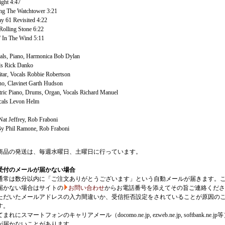
ght 4:47
ng The Watchtower 3:21
 61 Revisited 4:22
Rolling Stone 6:22
 In The Wind 5:11
cals, Piano, Harmonica Bob Dylan
ls Rick Danko
itar, Vocals Robbie Robertson
no, Clavinet Garth Hudson
ctric Piano, Drums, Organ, Vocals Richard Manuel
cals Levon Helm
at Jeffrey, Rob Fraboni
y Phil Ramone, Rob Fraboni
商品の発送は、毎週水曜日、土曜日に行っています。
受付のメールが届かない場合
通常は数分以内に「ご注文ありがとうございます」という自動メールが届きます。
届かない場合はサイトの
お問い合わせ
からお電話番号を添えてその旨ご連絡くださ
ただいたメールアドレスの入力間違いか、受信拒否設定をされていることが原因の
す。
にスマートフォンのキャリアメール（docomo.ne.jp, ezweb.ne.jp, softbank.ne.jp
が届かないことがあります。