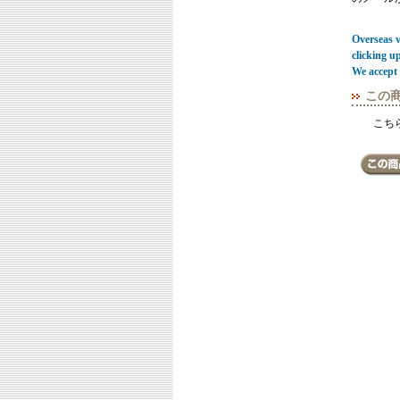
Overseas vi
clicking u
We accept 
この
こち