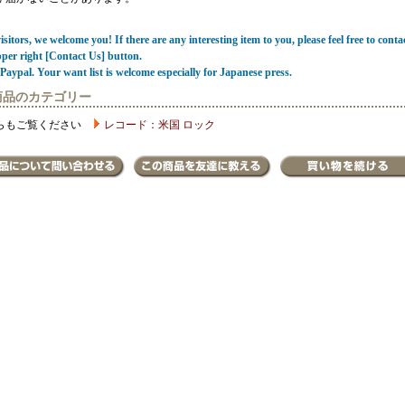
sitors, we welcome you! If there are any interesting item to you, please feel free to conta
pper right [Contact Us] button.
Paypal. Your want list is welcome especially for Japanese press.
商品のカテゴリー
らもご覧ください
レコード：米国 ロック