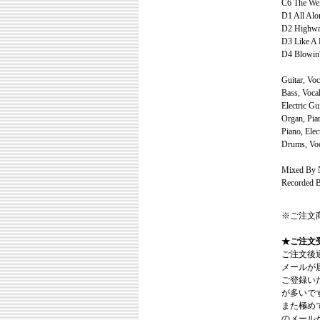
C6 The Wei
D1 All Alo
D2 Highway
D3 Like A 
D4 Blowin'
Guitar, Vo
Bass, Voca
Electric Gu
Organ, Pia
Piano, Ele
Drums, Vo
Mixed By N
Recorded B
※ご注文
★ご注文
ご注文後
メールが
ご登録い
が多いで
また極めてまれ
のメール