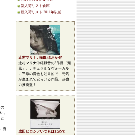
新入荷リスト倉庫
新入荷リスト 2011年以前
辻村マリナ / 頬風 ほおかぜ
辻村マリナ沖縄録音の3作目「頬
風」。ナチュラルなヴォーカル
に三線の音色も効果的で、元気
が生まれて安らげる作品。超強
力推薦盤！
この
い。
こと
等）宛
成田ヒロシ／いつもはじめて