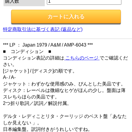
購入数
特定商取引法に基づく表記 (返品など)
*** LP ： Japan 1979 / A&M / AMP-6043 ***
■ コンディション ■
コンディション表記の詳細は
こちらのページ
でご確認くだ
さい。
[ジャケット] / [ディスク]の順です。
A- / A-
ジャケット：わずかな使用感のみ、ぴんとした美品です。
ディスク：レーベルは微細なヒゲがほんの少し。盤面は薄
スレちらほらの美品です。
2つ折り歌詞／訳詞／解説付属。
デルタ・レディことリタ・クーリッジ のベスト盤「あなた
しか見えない 」。
日本編集盤。訳詞付きがうれしいですね。