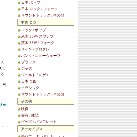
日本 ポップ
日本 ロック / フォーク
サウンドトラック / その他
中古 ＣＤ
ロック / ポップ
米国 SSW/ スワンプ
英国 SSW / フォーク
サイケ / プログレ
パンク / ニューウェーブ
ブラック
この
い。
ジャズ
こと
ワールド / レゲエ
日本 全般
等）宛
クラシック
サウンドトラック / その他
その他
ct us
映像
書籍 / 雑誌
グッズ / パンフレット
アーカイブス
売れてしまいました・・・