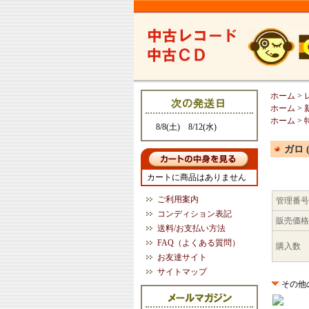
ホーム
>
ホーム
>
ホーム
>
8/8(土) 8/12(水)
ガロ 
カートに商品はありません
ご利用案内
管理番号
コンディション表記
販売価格
送料/お支払い方法
FAQ（よくある質問）
購入数
お友達サイト
サイトマップ
その他