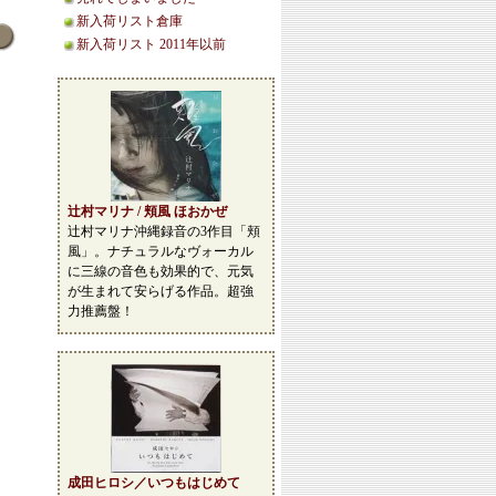
新入荷リスト倉庫
新入荷リスト 2011年以前
辻村マリナ / 頬風 ほおかぜ
辻村マリナ沖縄録音の3作目「頬
風」。ナチュラルなヴォーカル
に三線の音色も効果的で、元気
が生まれて安らげる作品。超強
力推薦盤！
成田ヒロシ／いつもはじめて