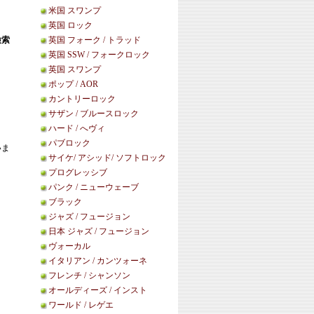
米国 スワンプ
英国 ロック
検索
英国 フォーク / トラッド
英国 SSW / フォークロック
英国 スワンプ
ポップ / AOR
カントリーロック
サザン / ブルースロック
ハード / へヴィ
パブロック
いま
サイケ/ アシッド/ ソフトロック
プログレッシブ
パンク / ニューウェーブ
ブラック
ジャズ / フュージョン
日本 ジャズ / フュージョン
ヴォーカル
イタリアン / カンツォーネ
フレンチ / シャンソン
オールディーズ / インスト
ワールド / レゲエ