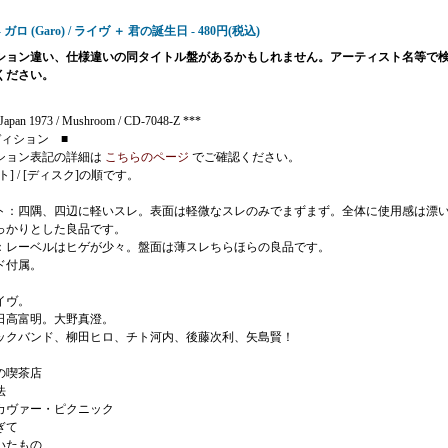
7 - ガロ (Garo) / ライヴ ＋ 君の誕生日 - 480円(税込)
ション違い、仕様違いの同タイトル盤があるかもしれません。アーティスト名等で
ください。
Japan 1973 / Mushroom / CD-7048-Z ***
ディション ■
ション表記の詳細は
こちらのページ
でご確認ください。
ト] / [ディスク]の順です。
ト：四隅、四辺に軽いスレ。表面は軽微なスレのみでまずまず。全体に使用感は漂
っかりとした良品です。
：レーベルはヒゲが少々。盤面は薄スレちらほらの良品です。
ド付属。
イヴ。
日高富明。大野真澄。
ックバンド、柳田ヒロ、チト河内、後藤次利、矢島賢！
の喫茶店
法
スカヴァー・ピクニック
ぎて
いたもの