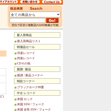
空白で区切り複数語のAND検索が可能
新入荷商品
新入荷商品リスト
特価品セール
洋楽レコード
邦楽レコード
CDその他
新譜 / 新品
新譜 / 新品コーナー
特設コーナー
ブラックホーク99選
中古 レコード
ど)
米国 ロック
米国 SSW / フォーク
米国 女性 SSW / フォーク