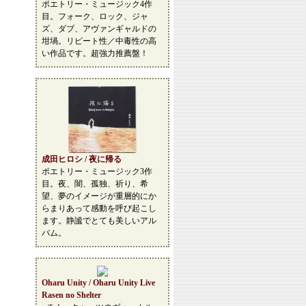
ポエトリー・ミュージック4作
目。フォーク、ロック、ジャ
ズ、ダブ、アヴァンギャルドの
坩堝。リピート性／中毒性の高
い作品です。超強力推薦盤！
成田ヒロシ / 夜に帰る
ポエトリー・ミュージック3作
目。夜、闇、孤独、祈り、希
望、夢のイメージが重層的にか
らまりあって感動を呼び起こし
ます。静謐でとても美しいアル
バム。
Oharu Unity / Oharu Unity Live
Rasen no Shelter