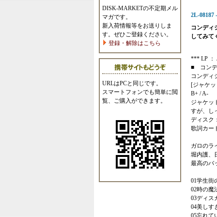
DISK-MARKETの不定期メル
2L-0818
マガです。
新入荷情報等をお送りしま
コンディ
す。ぜひご登録ください。
してみて
登録・解除はこちら
*** LP ： 
■ コン
コンディ
URLはPCと同じです。
[ジャケッ
スマートフォンでも簡単に閲
B+ / A-
覧、ご購入ができます。
ジャケッ
すが、し
ディスク
歌詞カー
ガロのラ
堀内護、
最高のバ
01学生街
02時の魔
03ディ
04美しす
05忘れて