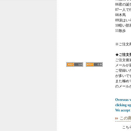
06君の誕
07一人で
08木馬
09涙はい
10暗い部
11散歩
※ご注文
★ご注文
ご注文後
メールが
ご登録い
が多いで
また極めてまれ
のメール
Overseas vi
clicking u
We accept 
この
こち