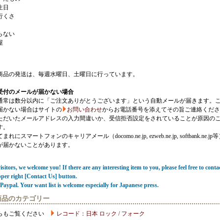
生日
行くさ
らない
屋
商品の発送は、毎週水曜日、土曜日に行っています。
受付のメールが届かない場合
通常は数分以内に「ご注文ありがとうございます」という自動メールが届きます。
届かない場合はサイトの
お問い合わせ
からお電話番号を添えてその旨ご連絡くださ
ただいたメールアドレスの入力間違いか、受信拒否設定をされていることが原因の
す。
にスマートフォンのキャリアメール（docomo.ne.jp, ezweb.ne.jp, softbank.ne.jp
が届かないことがあります。
sitors, we welcome you! If there are any interesting item to you, please feel free to conta
pper right [Contact Us] button.
Paypal. Your want list is welcome especially for Japanese press.
商品のカテゴリー
らもご覧ください
レコード：日本 ロック / フォーク