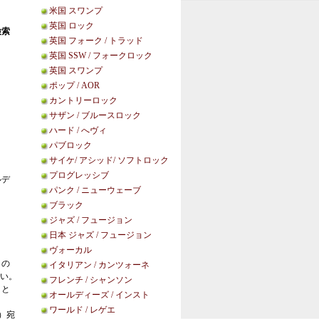
米国 スワンプ
英国 ロック
検索
英国 フォーク / トラッド
英国 SSW / フォークロック
英国 スワンプ
ポップ / AOR
カントリーロック
サザン / ブルースロック
ハード / へヴィ
パブロック
サイケ/ アシッド/ ソフトロック
プログレッシブ
ルデ
パンク / ニューウェーブ
ブラック
ジャズ / フュージョン
日本 ジャズ / フュージョン
ヴォーカル
この
イタリアン / カンツォーネ
い。
フレンチ / シャンソン
こと
オールディーズ / インスト
ワールド / レゲエ
等）宛