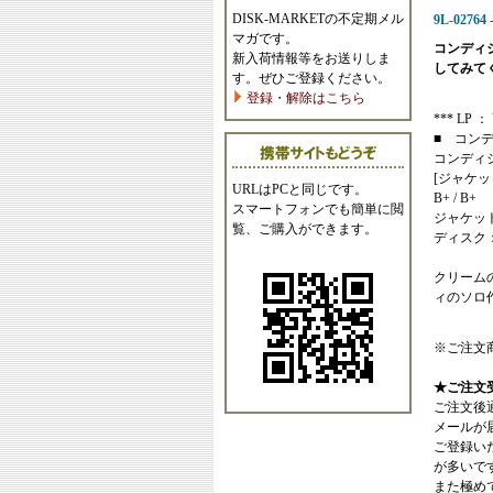
DISK-MARKETの不定期メル
9L-02764 
マガです。
コンディ
新入荷情報等をお送りしま
してみて
す。ぜひご登録ください。
登録・解除はこちら
*** LP ： 
■ コン
コンディ
[ジャケッ
URLはPCと同じです。
B+ / B+
スマートフォンでも簡単に閲
ジャケッ
覧、ご購入ができます。
ディスク
クリーム
ィのソロ
※ご注文
★ご注文
ご注文後
メールが
ご登録い
が多いで
また極めてまれ