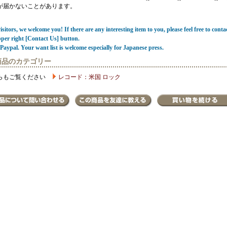
が届かないことがあります。
sitors, we welcome you! If there are any interesting item to you, please feel free to conta
pper right [Contact Us] button.
Paypal. Your want list is welcome especially for Japanese press.
商品のカテゴリー
らもご覧ください
レコード：米国 ロック