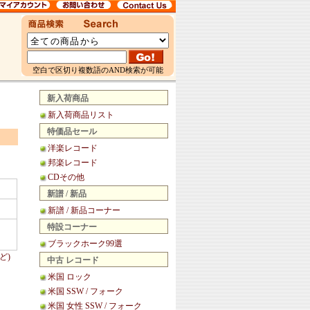
空白で区切り複数語のAND検索が可能
新入荷商品
新入荷商品リスト
特価品セール
洋楽レコード
邦楽レコード
CDその他
新譜 / 新品
新譜 / 新品コーナー
特設コーナー
ブラックホーク99選
ど)
中古 レコード
米国 ロック
米国 SSW / フォーク
米国 女性 SSW / フォーク