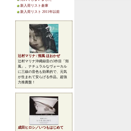
新入荷リスト倉庫
新入荷リスト 2011年以前
辻村マリナ / 頬風 ほおかぜ
辻村マリナ沖縄録音の3作目「頬
風」。ナチュラルなヴォーカル
に三線の音色も効果的で、元気
が生まれて安らげる作品。超強
力推薦盤！
成田ヒロシ／いつもはじめて