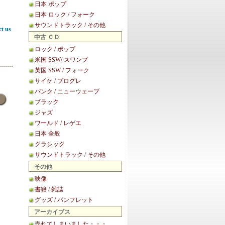
日本 ポップ
日本 ロック / フォーク
サウンドトラック / その他
ct us
中古 ＣＤ
ロック / ポップ
米国 SSW/ スワンプ
英国 SSW / フォーク
サイケ / プログレ
パンク / ニューウェーブ
ブラック
ジャズ
ワールド / レゲエ
日本 全般
クラシック
サウンドトラック / その他
その他
映像
書籍 / 雑誌
グッズ / パンフレット
アーカイブス
売れてしまいました・・・