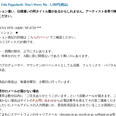
- Felix Pappalardi / Don't Worry Ma - 1,380円(税込)
ション違い、仕様違いの同タイトル盤があるかもしれません。アーティスト名等で
ください。
USA 1979 / A&M / SP-4729 ***
ディション ■
ション表記の詳細は
こちらのページ
でご確認ください。
ト] / [ディスク]の順です。
ト：四隅の部分、上下にスレあります。
：何本かのヒゲ、A面に音に関係ないであろう薄いスレあります。
のプロデューサー、マウンテンのベーシストとしても活躍、フェリックス・パパラ
作品。
商品の発送は、毎週水曜日、土曜日に行っています。
受付のメールが届かない場合
通常は数分以内に「ご注文ありがとうございます」という自動メールが届きます。
届かない場合はサイトの
お問い合わせ
からお電話番号を添えてその旨ご連絡くださ
ただいたメールアドレスの入力間違いか、受信拒否設定をされていることが原因の
す。
にスマートフォンのキャリアメール（docomo.ne.jp, ezweb.ne.jp, softbank.ne.jp