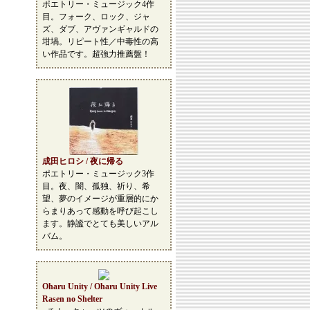
ポエトリー・ミュージック4作
目。フォーク、ロック、ジャ
ズ、ダブ、アヴァンギャルドの
坩堝。リピート性／中毒性の高
い作品です。超強力推薦盤！
成田ヒロシ / 夜に帰る
ポエトリー・ミュージック3作
目。夜、闇、孤独、祈り、希
望、夢のイメージが重層的にか
らまりあって感動を呼び起こし
ます。静謐でとても美しいアル
バム。
Oharu Unity / Oharu Unity Live
Rasen no Shelter