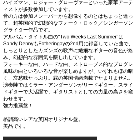
ハイズマン、ロジャー・グローヴァーといった豪華アーテ
ィストが多数参加しています。
音の方は参加メンーバーから想像するのとはちょっと違っ
て、超英国的で幻想的なフォーク・ロック／シンガーソン
グライター作品です。
アルバム・タイトル曲の"Two Weeks Last Summer"は
Sandy DennyもFotheringayの2nd用に録音していた曲で、
しっとりとしたカズンズの歌声に繊細なギターの音色が絡
み、幻想的な雰囲気を醸し出しています。
フォーキーな曲、ハードな曲、ストローブス的なプログレ
風味の曲といろいろな音が楽しめますが、いずれもほの暗
く、哀愁味たっぷり。霧の英国情緒満載でたまりません。
演奏陣ではミラー・アンダーソンがリードギター、スライ
ドギターで大活躍で、ギタリストとしての力量の高さを窺
わせます。
強力推薦盤！
格調高いレアな英国オリジナル盤。
美品です。