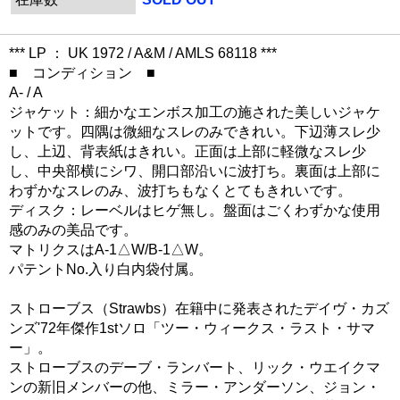
*** LP ： UK 1972 / A&M / AMLS 68118 ***
■ コンディション ■
A- / A
ジャケット：細かなエンボス加工の施された美しいジャケ
ットです。四隅は微細なスレのみできれい。下辺薄スレ少
し、上辺、背表紙はきれい。正面は上部に軽微なスレ少
し、中央部横にシワ、開口部沿いに波打ち。裏面は上部に
わずかなスレのみ、波打ちもなくとてもきれいです。
ディスク：レーベルはヒゲ無し。盤面はごくわずかな使用
感のみの美品です。
マトリクスはA-1△W/B-1△W。
パテントNo.入り白内袋付属。
ストローブス（Strawbs）在籍中に発表されたデイヴ・カズ
ンズ'72年傑作1stソロ「ツー・ウィークス・ラスト・サマ
ー」。
ストローブスのデーブ・ランバート、リック・ウエイクマ
ンの新旧メンバーの他、ミラー・アンダーソン、ジョン・