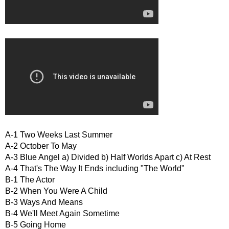
A-1 Two Weeks Last Summer
A-2 October To May
A-3 Blue Angel a) Divided b) Half Worlds Apart c) At Rest
A-4 That's The Way It Ends including "The World"
B-1 The Actor
B-2 When You Were A Child
B-3 Ways And Means
B-4 We'll Meet Again Sometime
B-5 Going Home