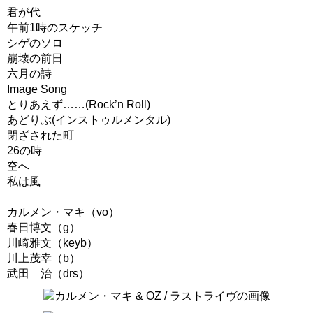
君が代
午前1時のスケッチ
シゲのソロ
崩壊の前日
六月の詩
Image Song
とりあえず……(Rock’n Roll)
あどりぶ(インストゥルメンタル)
閉ざされた町
26の時
空へ
私は風
カルメン・マキ（vo）
春日博文（g）
川崎雅文（keyb）
川上茂幸（b）
武田 治（drs）