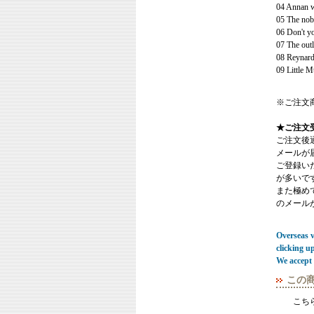
04 Annan w
05 The nob
06 Don't yo
07 The outl
08 Reynard
09 Little 
※ご注文
★ご注文
ご注文後
メールが
ご登録い
が多いで
また極めてまれ
のメール
Overseas vi
clicking u
We accept 
この
こち