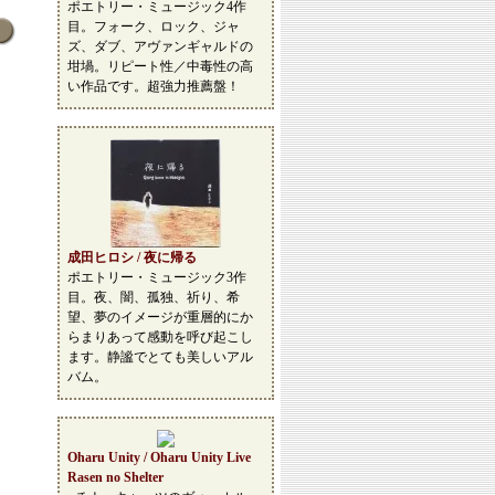
ポエトリー・ミュージック4作
目。フォーク、ロック、ジャ
ズ、ダブ、アヴァンギャルドの
坩堝。リピート性／中毒性の高
い作品です。超強力推薦盤！
成田ヒロシ / 夜に帰る
ポエトリー・ミュージック3作
目。夜、闇、孤独、祈り、希
望、夢のイメージが重層的にか
らまりあって感動を呼び起こし
ます。静謐でとても美しいアル
バム。
Oharu Unity / Oharu Unity Live
Rasen no Shelter