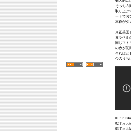
個人的に
そっち方
取り上げてい
ートでお
本作がダ
真正英国
赤ラベル
同じマト
の赤が初
それはとも
今のうち
01 Sir Patr
02 The butc
03 The duk