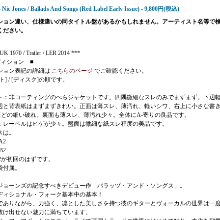
 Nic Jones / Ballads And Songs (Red Label Early Issue) - 9,800円(税込)
ション違い、仕様違いの同タイトル盤があるかもしれません。アーティスト名等で
ください。
K 1970 / Trailer / LER 2014 ***
ディション ■
ション表記の詳細は
こちらのページ
でご確認ください。
ト] / [ディスク]の順です。
ト：非コーティングのぺらジャケットです。四隅微細なスレのみでまずまず。下辺
辺と背表紙はまずまずきれい。正面は薄スレ、薄汚れ、軽いシワ、右上に小さな書
mほどの細い破れ。裏面も薄スレ、薄汚れ少々。全体にA-寄りの良品です。
：レーベルはヒゲが少々。盤面は微細な紙スレ程度の美品です。
スは。
A2
B2
B2が初回のはずです。
袋付属。
ジョーンズの記念すべきデビュー作「バラッヅ・アンド・ソングス」。
ディショナル・フォーク基本中の基本！
でありながら、力強く、凛とした美しさを持つ彼のギターとヴォーカルの世界は一
抜け出せない魅力に満ちています。