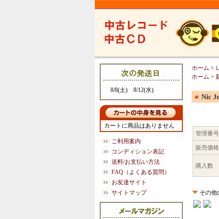
ホーム
>
ホーム
>
8/8(土) 8/12(水)
Nic J
カートに商品はありません
管理番号
ご利用案内
販売価格
コンディション表記
送料/お支払い方法
購入数
FAQ（よくある質問）
お友達サイト
サイトマップ
その他