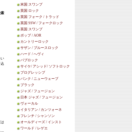
米国 スワンプ
英国 ロック
検索
英国 フォーク / トラッド
英国 SSW / フォークロック
英国 スワンプ
ポップ / AOR
カントリーロック
サザン / ブルースロック
ハード / へヴィ
軽い
パブロック
き込
サイケ/ アシッド/ ソフトロック
プログレッシブ
パンク / ニューウェーブ
ブラック
ジャズ / フュージョン
日本 ジャズ / フュージョン
ヴォーカル
イタリアン / カンツォーネ
フレンチ / シャンソン
度は
オールディーズ / インスト
ワールド / レゲエ