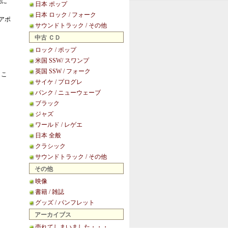
機に
日本 ポップ
日本 ロック / フォーク
ェアポ
サウンドトラック / その他
。
中古 ＣＤ
ロック / ポップ
米国 SSW/ スワンプ
英国 SSW / フォーク
りこ
サイケ / プログレ
パンク / ニューウェーブ
ブラック
ジャズ
ワールド / レゲエ
日本 全般
クラシック
サウンドトラック / その他
その他
映像
書籍 / 雑誌
グッズ / パンフレット
アーカイブス
売れてしまいました・・・