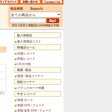
空白で区切り複数語のAND検索が可能
新入荷商品
新入荷商品リスト
特価品セール
洋楽レコード
邦楽レコード
CDその他
新譜 / 新品
新譜 / 新品コーナー
特設コーナー
ブラックホーク99選
ど)
中古 レコード
米国 ロック
米国 SSW / フォーク
米国 女性 SSW / フォーク