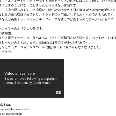
は、フェアポートやスティーライで英国トラッドの世界にはじめて触れ、本作を契
面にはまることになってしまった忘れられない作品です。
る曲も親しみやすい名曲揃い。Sir Patrick Spens やThe Duke of Marlborough等フ
なじみの曲も収録されており、トラッドの入門編としてもおすすめできるものです
メな人は英国トラディショナル・フォークを聴くのはあきらめた方がよいかも？？
トレイラーのオリジナル盤です。
の初期盤。
リクス番号でベージュ・ラベルもありそちらが初回という説が多いのですが、やは
回じゃないの？と思います。玉数的には赤の方が少ない印象です。
かくニック・ジョーンズのTrailer盤はホントに見つからなくなりました。
にどうぞ。
ick Spens
her and the tailor's wife
e of Marlborough