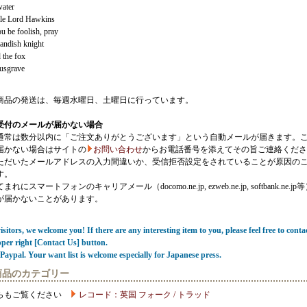
ater
le Lord Hawkins
u be foolish, pray
andish knight
 the fox
Musgrave
商品の発送は、毎週水曜日、土曜日に行っています。
受付のメールが届かない場合
通常は数分以内に「ご注文ありがとうございます」という自動メールが届きます。
届かない場合はサイトの
お問い合わせ
からお電話番号を添えてその旨ご連絡くださ
ただいたメールアドレスの入力間違いか、受信拒否設定をされていることが原因の
す。
にスマートフォンのキャリアメール（docomo.ne.jp, ezweb.ne.jp, softbank.ne.jp
が届かないことがあります。
sitors, we welcome you! If there are any interesting item to you, please feel free to conta
pper right [Contact Us] button.
Paypal. Your want list is welcome especially for Japanese press.
商品のカテゴリー
らもご覧ください
レコード：英国 フォーク / トラッド