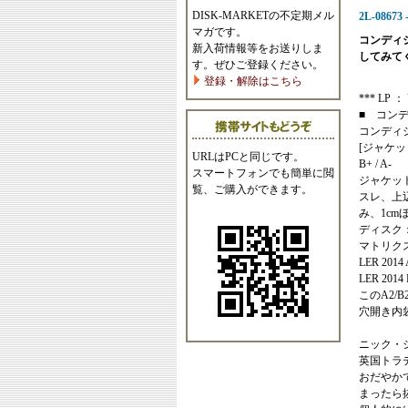
DISK-MARKETの不定期メル
2L-08673 -
マガです。
コンディ
新入荷情報等をお送りしま
してみて
す。ぜひご登録ください。
登録・解除はこちら
*** LP ： U
■ コン
コンディ
[ジャケッ
URLはPCと同じです。
B+ / A-
スマートフォンでも簡単に閲
ジャケッ
覧、ご購入ができます。
スレ、上
み、1c
ディスク
マトリク
LER 2014 
LER 2014 
このA2/
穴開き内
ニック・
英国トラ
おだやか
まったら