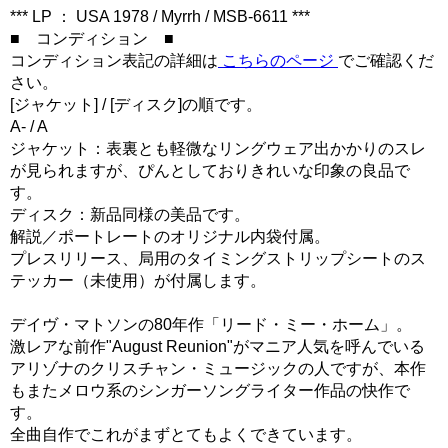
*** LP ： USA 1978 / Myrrh / MSB-6611 ***
■ コンディション ■
コンディション表記の詳細は
こちらのページ
でご確認くだ
さい。
[ジャケット] / [ディスク]の順です。
A- / A
ジャケット：表裏とも軽微なリングウェア出かかりのスレ
が見られますが、ぴんとしておりきれいな印象の良品で
す。
ディスク：新品同様の美品です。
解説／ポートレートのオリジナル内袋付属。
プレスリリース、局用のタイミングストリップシートのス
テッカー（未使用）が付属します。
デイヴ・マトソンの80年作「リード・ミー・ホーム」。
激レアな前作"August Reunion"がマニア人気を呼んでいる
アリゾナのクリスチャン・ミュージックの人ですが、本作
もまたメロウ系のシンガーソングライター作品の快作で
す。
全曲自作でこれがまずとてもよくできています。