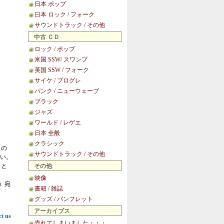
日本 ポップ
日本 ロック / フォーク
サウンドトラック / その他
中古 ＣＤ
ロック / ポップ
米国 SSW/ スワンプ
英国 SSW / フォーク
サイケ / プログレ
パンク / ニューウェーブ
ブラック
ジャズ
ワールド / レゲエ
日本 全般
クラシック
この
サウンドトラック / その他
い。
こと
その他
映像
等）宛
書籍 / 雑誌
グッズ / パンフレット
アーカイブス
ct us
売れてしまいました・・・