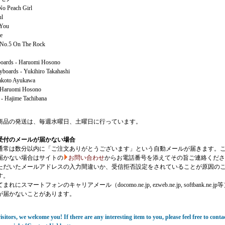
o Peach Girl
ul
You
e
 No.5 On The Rock
oards - Haruomi Hosono
boards - Yukihiro Takahashi
akoto Ayukawa
 Haruomi Hosono
- Hajime Tachibana
商品の発送は、毎週水曜日、土曜日に行っています。
受付のメールが届かない場合
通常は数分以内に「ご注文ありがとうございます」という自動メールが届きます。
届かない場合はサイトの
お問い合わせ
からお電話番号を添えてその旨ご連絡くださ
ただいたメールアドレスの入力間違いか、受信拒否設定をされていることが原因の
す。
にスマートフォンのキャリアメール（docomo.ne.jp, ezweb.ne.jp, softbank.ne.jp
が届かないことがあります。
sitors, we welcome you! If there are any interesting item to you, please feel free to conta