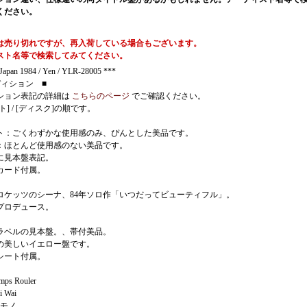
ください。
は売り切れですが、再入荷している場合もございます。
スト名等で検索してみてください。
apan 1984 / Yen / YLR-28005 ***
ディション ■
ション表記の詳細は
こちらのページ
でご確認ください。
ト] / [ディスク]の順です。
ト：ごくわずかな使用感のみ、ぴんとした美品です。
：ほとんど使用感のない美品です。
に見本盤表記。
カード付属。
ロケッツのシーナ、84年ソロ作「いつだってビューティフル」。
プロデュース。
ラベルの見本盤。、帯付美品。
の美しいイエロー盤です。
シート付属。
mps Rouler
i Wai
レモノ