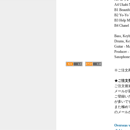
A4 Ukabi N
B1 Beautif
B2 Yo-Yo 
B3 Help M
B4 Chanel
Bass, Keyb
Drums, Key
Guitar - M
Producer -
Saxophone 
※ご注文
★ご注文
ご注文後
メールが
ご登録い
が多いで
また極めてまれ
のメール
Overseas vi