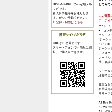
DISK-MARKETの不定期メル
してみて
マガです。
新入荷情報等をお送りしま
この商品
す。ぜひご登録ください。
アーティ
登録・解除はこちら
*** LP ： J
■ コン
コンディ
[ジャケッ
URLはPCと同じです。
A / A / DJ
スマートフォンでも簡単に閲
ジャケッ
覧、ご購入ができます。
ディスク
レーベル
帯、歌詞
シーナ＆
細野晴臣
貴重な白
初回限定
リリース
A1 Bon Te
A2 Wai Wa
A3 コワ