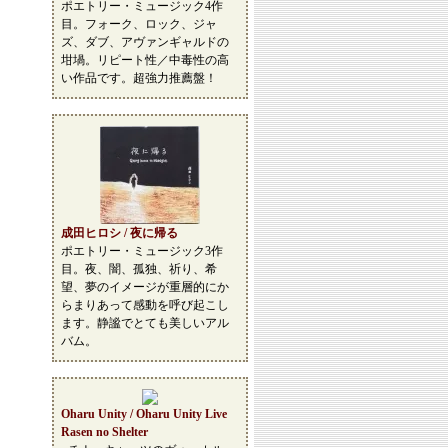
ポエトリー・ミュージック4作
目。フォーク、ロック、ジャ
ズ、ダブ、アヴァンギャルドの
坩堝。リピート性／中毒性の高
い作品です。超強力推薦盤！
成田ヒロシ / 夜に帰る
ポエトリー・ミュージック3作
目。夜、闇、孤独、祈り、希
望、夢のイメージが重層的にか
らまりあって感動を呼び起こし
ます。静謐でとても美しいアル
バム。
Oharu Unity / Oharu Unity Live
Rasen no Shelter