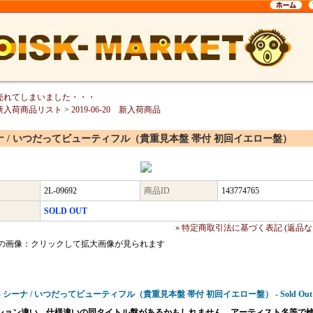
売れてしまいました・・・
新入荷商品リスト
>
2019-06-20 新入荷商品
ナ / いつだってビューティフル（貴重見本盤 帯付 初回イエロー盤）
2L-09692
商品ID
143774765
SOLD OUT
» 特定商取引法に基づく表記 (返品な
の画像：クリックして拡大画像が見られます
92 - シーナ / いつだってビューティフル（貴重見本盤 帯付 初回イエロー盤） - Sold Out
ション違い、仕様違いの同タイトル盤があるかもしれません。アーティスト名等で