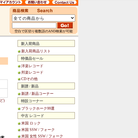
空白で区切り複数語のAND検索が可能
新入荷商品
新入荷商品リスト
特価品セール
洋楽レコード
邦楽レコード
CDその他
新譜 / 新品
新譜 / 新品コーナー
ど)
特設コーナー
ブラックホーク99選
中古 レコード
米国 ロック
米国 SSW / フォーク
米国 女性 SSW / フォーク
検索