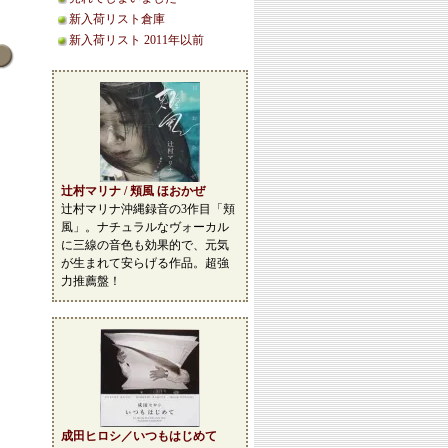
新入荷リスト倉庫
新入荷リスト 2011年以前
辻村マリナ / 頬風 ほおかぜ
辻村マリナ沖縄録音の3作目「頬
風」。ナチュラルなヴォーカル
に三線の音色も効果的で、元気
が生まれて安らげる作品。超強
力推薦盤！
成田ヒロシ／いつもはじめて