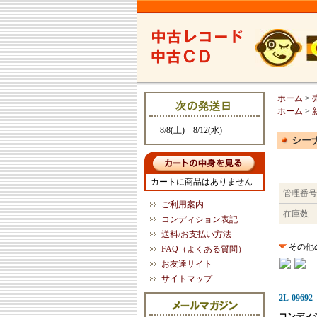
ホーム
>
ホーム
>
8/8(土) 8/12(水)
シー
カートに商品はありません
管理番号
ご利用案内
在庫数
コンディション表記
送料/お支払い方法
その他
FAQ（よくある質問）
お友達サイト
サイトマップ
2L-096
コンディ