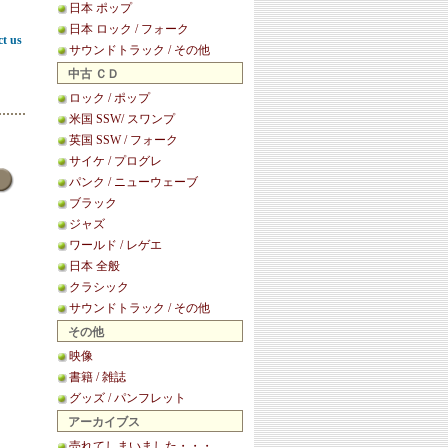
日本 ポップ
日本 ロック / フォーク
ct us
サウンドトラック / その他
中古 ＣＤ
ロック / ポップ
米国 SSW/ スワンプ
英国 SSW / フォーク
サイケ / プログレ
パンク / ニューウェーブ
ブラック
ジャズ
ワールド / レゲエ
日本 全般
クラシック
サウンドトラック / その他
その他
映像
書籍 / 雑誌
グッズ / パンフレット
アーカイブス
売れてしまいました・・・