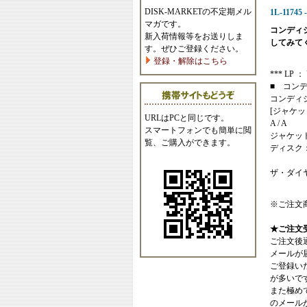
DISK-MARKETの不定期メル
1L-11745 
マガです。
コンディ
新入荷情報等をお送りしま
してみて
す。ぜひご登録ください。
登録・解除はこちら
*** LP ： 
■ コン
コンディ
[ジャケッ
URLはPCと同じです。
A / A
スマートフォンでも簡単に閲
ジャケッ
覧、ご購入ができます。
ディスク
ザ・ダイ
※ご注文
★ご注文
ご注文後
メールが
ご登録い
が多いで
また極めてまれ
のメール