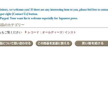
sitors, we welcome you! If there are any interesting item to you, please feel free to conta
pper right [Contact Us] button.
Paypal. Your want list is welcome especially for Japanese press.
商品のカテゴリー
らもご覧ください
レコード：オールディーズ / インスト