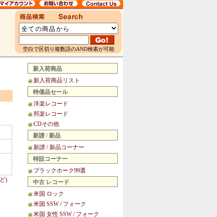
空白で区切り複数語のAND検索が可能
新入荷商品
新入荷商品リスト
特価品セール
洋楽レコード
邦楽レコード
CDその他
新譜 / 新品
新譜 / 新品コーナー
特設コーナー
ブラックホーク99選
ど)
中古 レコード
米国 ロック
米国 SSW / フォーク
米国 女性 SSW / フォーク