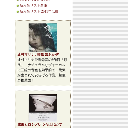
新入荷リスト倉庫
新入荷リスト 2011年以前
辻村マリナ / 頬風 ほおかぜ
辻村マリナ沖縄録音の3作目「頬
風」。ナチュラルなヴォーカル
に三線の音色も効果的で、元気
が生まれて安らげる作品。超強
力推薦盤！
成田ヒロシ／いつもはじめて