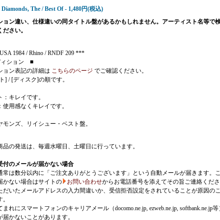
- Diamonds, The / Best Of - 1,480円(税込)
ション違い、仕様違いの同タイトル盤があるかもしれません。アーティスト名等で
ください。
USA 1984 / Rhino / RNDF 209 ***
ディション ■
ション表記の詳細は
こちらのページ
でご確認ください。
ト] / [ディスク]の順です。
ト：キレイです。
：使用感なくキレイです。
ヤモンズ、リイシュー・ベスト盤。
商品の発送は、毎週水曜日、土曜日に行っています。
受付のメールが届かない場合
通常は数分以内に「ご注文ありがとうございます」という自動メールが届きます。
届かない場合はサイトの
お問い合わせ
からお電話番号を添えてその旨ご連絡くださ
ただいたメールアドレスの入力間違いか、受信拒否設定をされていることが原因の
す。
にスマートフォンのキャリアメール（docomo.ne.jp, ezweb.ne.jp, softbank.ne.jp
が届かないことがあります。