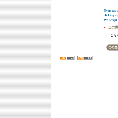
Overseas vi
clicking u
We accept 
この
こち