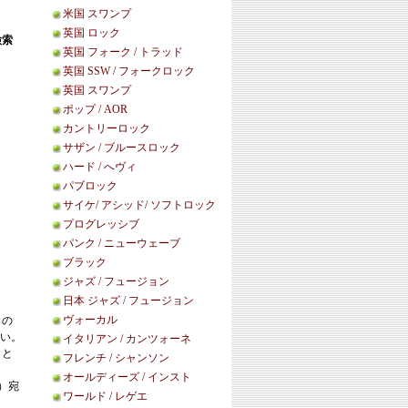
米国 スワンプ
英国 ロック
検索
英国 フォーク / トラッド
英国 SSW / フォークロック
英国 スワンプ
ポップ / AOR
カントリーロック
サザン / ブルースロック
ハード / へヴィ
パブロック
サイケ/ アシッド/ ソフトロック
プログレッシブ
パンク / ニューウェーブ
ブラック
ジャズ / フュージョン
日本 ジャズ / フュージョン
ヴォーカル
この
い。
イタリアン / カンツォーネ
こと
フレンチ / シャンソン
オールディーズ / インスト
等）宛
ワールド / レゲエ