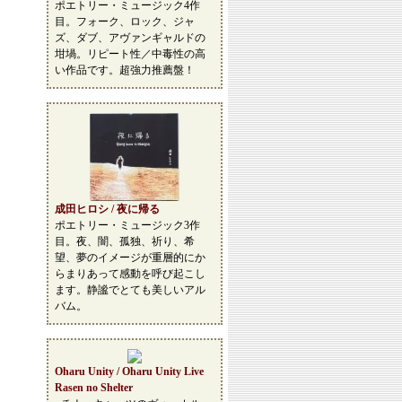
ポエトリー・ミュージック4作
目。フォーク、ロック、ジャ
ズ、ダブ、アヴァンギャルドの
坩堝。リピート性／中毒性の高
い作品です。超強力推薦盤！
成田ヒロシ / 夜に帰る
ポエトリー・ミュージック3作
目。夜、闇、孤独、祈り、希
望、夢のイメージが重層的にか
らまりあって感動を呼び起こし
ます。静謐でとても美しいアル
バム。
Oharu Unity / Oharu Unity Live
Rasen no Shelter