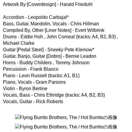
Artwork By [Coverdesign] - Harald Frieduhl
Accordion - Leopoldo Carbajal*
Bass, Guitar, Mandolin, Vocals - Chris Hillman
Compiled By, Other [Liner Notes] - Evert Wilbrink
Drums - Eddie Hoh , John Corneal (tracks: A4, B2, B3) ,
Michael Clarke
Guitar [Pedal Steel] - Sneeky Pete Kleinow*
Guitar, Banjo, Guitar [Dobro] - Bernie Leadon
Horns - Buddy Childers , Tommy Johnson
Percussion - Frank Blanco
Piano - Leon Russell (tracks: A1, B1)
Piano, Vocals - Gram Parsons
Violin - Byron Berline
Vocals, Bass - Chris Ethridge (tracks: A4, B2, B3)
Vocals, Guitar - Rick Roberts