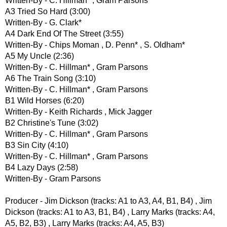
Written-By - C. Hillman* , Gram Parsons
A3 Tried So Hard (3:00)
Written-By - G. Clark*
A4 Dark End Of The Street (3:55)
Written-By - Chips Moman , D. Penn* , S. Oldham*
A5 My Uncle (2:36)
Written-By - C. Hillman* , Gram Parsons
A6 The Train Song (3:10)
Written-By - C. Hillman* , Gram Parsons
B1 Wild Horses (6:20)
Written-By - Keith Richards , Mick Jagger
B2 Christine's Tune (3:02)
Written-By - C. Hillman* , Gram Parsons
B3 Sin City (4:10)
Written-By - C. Hillman* , Gram Parsons
B4 Lazy Days (2:58)
Written-By - Gram Parsons
Producer - Jim Dickson (tracks: A1 to A3, A4, B1, B4) , Jim
Dickson (tracks: A1 to A3, B1, B4) , Larry Marks (tracks: A4,
A5, B2, B3) , Larry Marks (tracks: A4, A5, B3)