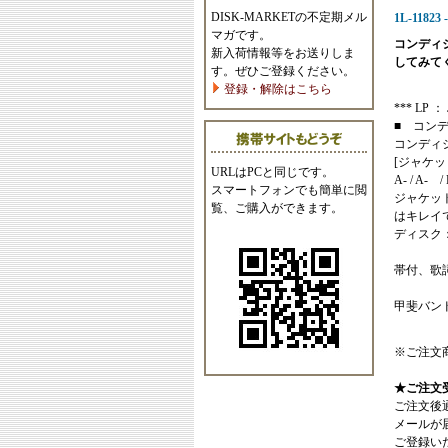
DISK-MARKETの不定期メル
1L-1182
マガです。
コンディ
新入荷情報等をお送りしま
してみて
す。ぜひご登録ください。
登録・解除はこちら
*** LP ： 
■ コン
コンディ
[ジャケッ
URLはPCと同じです。
A- / A- /
スマートフォンでも簡単に閲
ジャケッ
覧、ご購入ができます。
はキレイ
ディスク
帯付、歌
甲斐バン
※ご注文
★ご注文
ご注文後
メールが
ご登録い