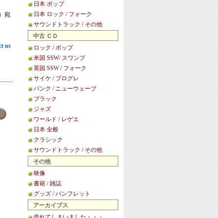
日本 ポップ
日本 ロック / フォーク
等）宛
サウンドトラック / その他
中古 ＣＤ
ct us
ロック / ポップ
米国 SSW/ スワンプ
英国 SSW / フォーク
サイケ / プログレ
パンク / ニューウェーブ
ブラック
ジャズ
ワールド / レゲエ
日本 全般
クラシック
サウンドトラック / その他
その他
映像
書籍 / 雑誌
グッズ / パンフレット
アーカイブス
売れてしまいました・・・