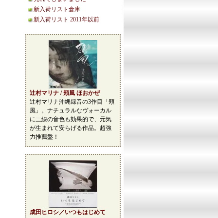
新入荷リスト倉庫
新入荷リスト 2011年以前
辻村マリナ / 頬風 ほおかぜ
辻村マリナ沖縄録音の3作目「頬
風」。ナチュラルなヴォーカル
に三線の音色も効果的で、元気
が生まれて安らげる作品。超強
力推薦盤！
成田ヒロシ／いつもはじめて