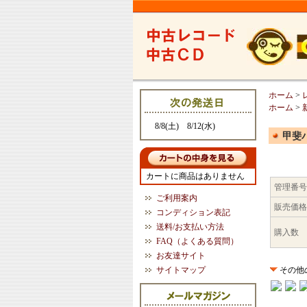
ホーム
>
ホーム
>
8/8(土) 8/12(水)
甲斐バ
カートに商品はありません
管理番号
ご利用案内
販売価格
コンディション表記
送料/お支払い方法
購入数
FAQ（よくある質問）
お友達サイト
サイトマップ
その他