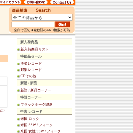
空白で区切り複数語のAND検索が可能
新入荷商品
新入荷商品リスト
特価品セール
洋楽レコード
邦楽レコード
CDその他
新譜 / 新品
新譜 / 新品コーナー
特設コーナー
ブラックホーク99選
ど)
中古 レコード
米国 ロック
米国 SSW / フォーク
米国 女性 SSW / フォーク