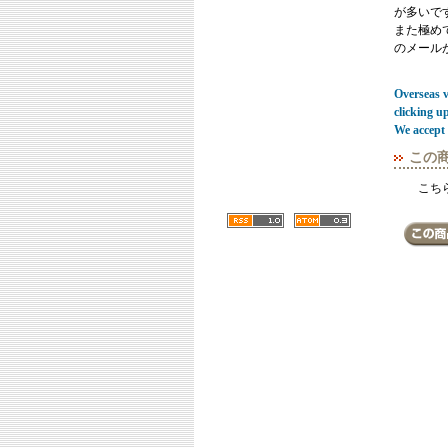
が多いで
また極めてまれ
のメール
Overseas vi
clicking u
We accept 
この
こち