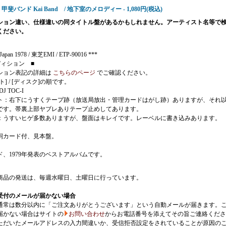
3 - 甲斐バンド Kai Band / 地下室のメロディー - 1,080円(税込)
ション違い、仕様違いの同タイトル盤があるかもしれません。アーティスト名等で
ください。
Japan 1978 / 東芝EMI / ETP-90016 ***
ディション ■
ション表記の詳細は
こちらのページ
でご確認ください。
ト] / [ディスク]の順です。
 DJ TOC-I
ト：右下にうすくテープ跡（放送局放出・管理カードはがし跡）ありますが、それ
です。帯裏上部ヤブレありテープ止めしてあります。
：うすいヒゲ多数ありますが、盤面はキレイです。レーベルに書き込みあります。
詞カード付、見本盤。
ド、1979年発表のベストアルバムです。
商品の発送は、毎週水曜日、土曜日に行っています。
受付のメールが届かない場合
通常は数分以内に「ご注文ありがとうございます」という自動メールが届きます。
届かない場合はサイトの
お問い合わせ
からお電話番号を添えてその旨ご連絡くださ
ただいたメールアドレスの入力間違いか、受信拒否設定をされていることが原因の