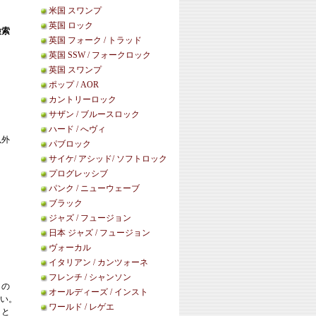
米国 スワンプ
英国 ロック
検索
英国 フォーク / トラッド
英国 SSW / フォークロック
英国 スワンプ
ポップ / AOR
カントリーロック
サザン / ブルースロック
ハード / へヴィ
以外
パブロック
サイケ/ アシッド/ ソフトロック
プログレッシブ
パンク / ニューウェーブ
ブラック
ジャズ / フュージョン
日本 ジャズ / フュージョン
ヴォーカル
イタリアン / カンツォーネ
フレンチ / シャンソン
この
オールディーズ / インスト
い。
ワールド / レゲエ
こと