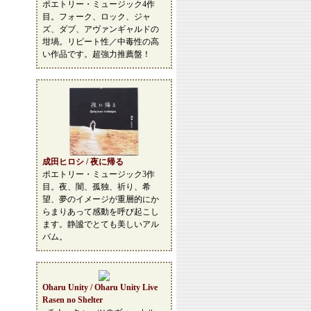
ポエトリー・ミュージック4作
目。フォーク、ロック、ジャ
ズ、ダブ、アヴァンギャルドの
坩堝。リピート性／中毒性の高
い作品です。超強力推薦盤！
成田ヒロシ / 夜に帰る
ポエトリー・ミュージック3作
目。夜、闇、孤独、祈り、希
望、夢のイメージが重層的にか
らまりあって感動を呼び起こし
ます。静謐でとても美しいアル
バム。
Oharu Unity / Oharu Unity Live
Rasen no Shelter