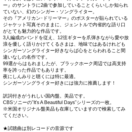
ー』のサントラに2曲で参加していることくらいしか知られ
ていない、幻のシンガー・ソングライター。
その『アメリカン･ドリーマー』のポスターが貼られている
ジャケット写真そのままに、ジェントルで内省的な語り口
がとても魅力的な作品です。
3人編成のバンドを従え、12弦ギターを爪弾きながら愛や放
浪を優しく語りかけてくるさまは、地味ではあるけれども
シンガーソングライター好きならば心をとらわれること間
違いなしの名作です。
99選からはもれましたが、ブラックホーク周辺では高支持
率を誇った作品でもあります。
夜にしんみりと聴くには特に最適。
シンガーソングライター好きには強力に推薦します！
訳詞付きがうれしい国内盤。美品です。
CBSソニーの"It's A Beautiful Days"シリーズの一枚。
※米国オリジナル盤美品も在庫していますので検索してみ
てください。
★試聴曲は別レコードの音源です