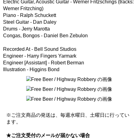
Electric Guitar, Acoustic Guitar - Werner Fritzschings (tracks:
Werner Fritzching)
Piano - Ralph Schuckett
Steel Guitar - Dan Daley
Drums - Jerry Marotta
Congas, Bongos - Daniel Ben Zebulon
Recorded At - Bell Sound Studios
Engineer - Harry Fingers Yarmark
Engineer [Assistant] - Robert Berman
Illustration - Higgins Bond
※ご注文商品の発送は、毎週水曜日、土曜日に行ってい
ます。
★ご注文受付のメールが届かない場合