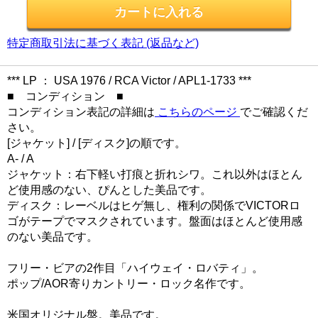
特定商取引法に基づく表記 (返品など)
*** LP ： USA 1976 / RCA Victor / APL1-1733 ***
■ コンディション ■
コンディション表記の詳細は
こちらのページ
でご確認くだ
さい。
[ジャケット] / [ディスク]の順です。
A- / A
ジャケット：右下軽い打痕と折れシワ。これ以外はほとん
ど使用感のない、ぴんとした美品です。
ディスク：レーベルはヒゲ無し、権利の関係でVICTORロ
ゴがテープでマスクされています。盤面はほとんど使用感
のない美品です。
フリー・ビアの2作目「ハイウェイ・ロバティ」。
ポップ/AOR寄りカントリー・ロック名作です。
米国オリジナル盤。美品です。