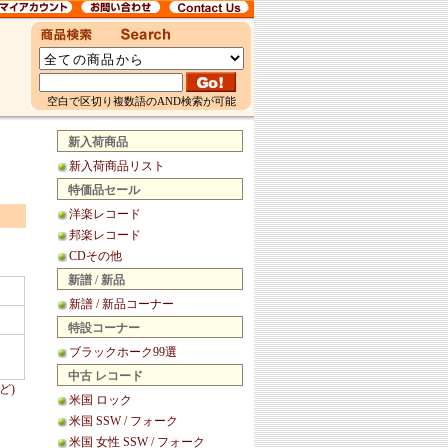
空白で区切り複数語のAND検索が可能
新入荷商品
新入荷商品リスト
特価品セール
洋楽レコード
邦楽レコード
CDその他
新譜 / 新品
新譜 / 新品コーナー
特設コーナー
ブラックホーク99選
中古 レコード
ど)
米国 ロック
米国 SSW / フォーク
米国 女性 SSW / フォーク