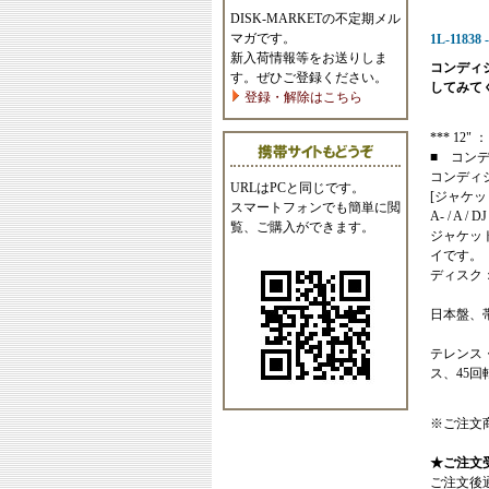
DISK-MARKETの不定期メル
マガです。
1L-11838 
新入荷情報等をお送りしま
コンディ
す。ぜひご登録ください。
してみて
登録・解除はこちら
*** 12" ： 
■ コン
コンディ
URLはPCと同じです。
[ジャケッ
スマートフォンでも簡単に閲
A- / A / D
覧、ご購入ができます。
ジャケッ
イです。
ディスク
日本盤、
テレンス
ス、45回
※ご注文
★ご注文
ご注文後