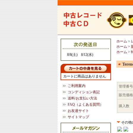
ホーム
>
ホーム
>
ホーム
>
8/8(土) 8/12(水)
Teren
カートに商品はありません
ご利用案内
管理番号
コンディション表記
販売価格
送料/お支払い方法
FAQ（よくある質問）
購入数
お友達サイト
サイトマップ
その他