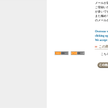
メールが
ご登録い
が多いで
また極めてまれ
のメール
Overseas vi
clicking u
We accept 
この
こち