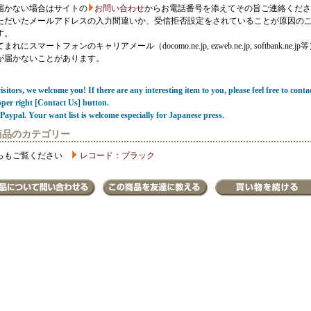
届かない場合はサイトの
お問い合わせ
からお電話番号を添えてその旨ご連絡くださ
ただいたメールアドレスの入力間違いか、受信拒否設定をされていることが原因の
す。
にスマートフォンのキャリアメール（docomo.ne.jp, ezweb.ne.jp, softbank.ne.jp
が届かないことがあります。
sitors, we welcome you! If there are any interesting item to you, please feel free to conta
pper right [Contact Us] button.
Paypal. Your want list is welcome especially for Japanese press.
商品のカテゴリー
らもご覧ください
レコード：ブラック