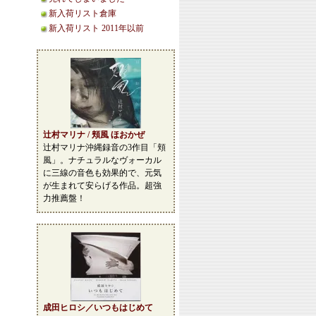
新入荷リスト倉庫
新入荷リスト 2011年以前
辻村マリナ / 頬風 ほおかぜ
辻村マリナ沖縄録音の3作目「頬
風」。ナチュラルなヴォーカル
に三線の音色も効果的で、元気
が生まれて安らげる作品。超強
力推薦盤！
成田ヒロシ／いつもはじめて