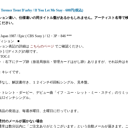
- Terence Trent D'arby / If You Let Me Stay - 680円(税込)
ション違い、仕様違いの同タイトル盤があるかもしれません。アーティスト名等で
ください。
Japan 1987 / Epic ( CBS Sony ) / 12・3P・846 ***
ディション ■
ション表記の詳細は
こちらのページ
でご確認ください。
ト] / [ディスク]の順です。
J TOC-I
ト：右下にテープ跡（放送局放出・管理カードはがし跡）ありますが、それ以外は
：キレイです。
帯なし、解説書付き、１２インチ45回転シングル、見本盤。
・トレント・ダービー、デビュー曲「イフ・ユー・レット・ミー・ステイ」のリミ
転12インチシングル。
商品の発送は、毎週水曜日、土曜日に行っています。
受付のメールが届かない場合
通常は数分以内に「ご注文ありがとうございます」という自動メールが届きます。