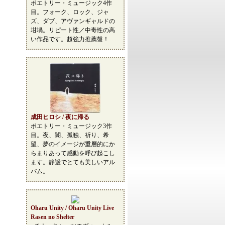
ポエトリー・ミュージック4作
目。フォーク、ロック、ジャ
ズ、ダブ、アヴァンギャルドの
坩堝。リピート性／中毒性の高
い作品です。超強力推薦盤！
成田ヒロシ / 夜に帰る
ポエトリー・ミュージック3作
目。夜、闇、孤独、祈り、希
望、夢のイメージが重層的にか
らまりあって感動を呼び起こし
ます。静謐でとても美しいアル
バム。
Oharu Unity / Oharu Unity Live
Rasen no Shelter