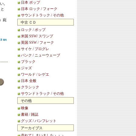
日本 ポップ
い。
日本 ロック / フォーク
こと
サウンドトラック / その他
等）宛
中古 ＣＤ
ロック / ポップ
米国 SSW/ スワンプ
ct us
英国 SSW / フォーク
サイケ / プログレ
パンク / ニューウェーブ
ブラック
ジャズ
ワールド / レゲエ
日本 全般
クラシック
サウンドトラック / その他
その他
映像
書籍 / 雑誌
グッズ / パンフレット
アーカイブス
売れてしまいました・・・