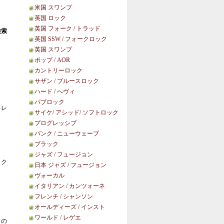
米国 スワンプ
英国 ロック
英国 フォーク / トラッド
検索
英国 SSW / フォークロック
英国 スワンプ
ポップ / AOR
カントリーロック
サザン / ブルースロック
ハード / へヴィ
パブロック
キレ
サイケ/ アシッド/ ソフトロック
プログレッシブ
パンク / ニューウェーブ
ブラック
ジャズ / フュージョン
ック
日本 ジャズ / フュージョン
ヴォーカル
イタリアン / カンツォーネ
フレンチ / シャンソン
オールディーズ / インスト
ワールド / レゲエ
この