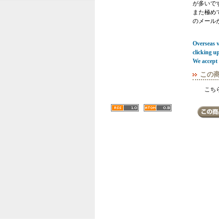
が多いで
また極めてまれ
のメール
Overseas vi
clicking u
We accept 
この
こち