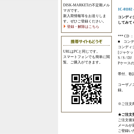
DISK-MARKETの不定期メル
1C-01102 
マガです。
新入荷情報等をお送りしま
コンディ
す。ぜひご登録ください。
してみて
登録・解除はこちら
*** CD ： J
■ コン
コンディ
URLはPCと同じです。
[ジャケッ
スマートフォンでも簡単に閲
S / S / DJ
覧、ご購入ができます。
Pケース
帯付、歌
コーザノ
録。
※ご注文
★ご注文
ご注文後
メールが
ご登録い