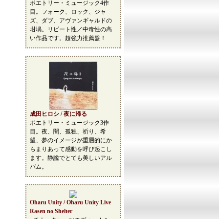
ポエトリー・ミュージック4作
目。フォーク、ロック、ジャ
ズ、ダブ、アヴァンギャルドの
坩堝。リピート性／中毒性の高
い作品です。超強力推薦盤！
成田ヒロシ / 夜に帰る
ポエトリー・ミュージック3作
目。夜、闇、孤独、祈り、希
望、夢のイメージが重層的にか
らまりあって感動を呼び起こし
ます。静謐でとても美しいアル
バム。
Oharu Unity / Oharu Unity Live
Rasen no Shelter