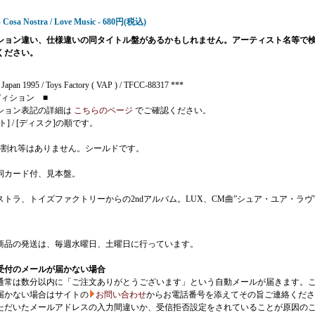
- Cosa Nostra / Love Music - 680円(税込)
ション違い、仕様違いの同タイトル盤があるかもしれません。アーティスト名等で
ください。
apan 1995 / Toys Factory ( VAP ) / TFCC-88317 ***
ディション ■
ション表記の詳細は
こちらのページ
でご確認ください。
ト] / [ディスク]の順です。
の割れ等はありません。シールドです。
詞カード付、見本盤。
ストラ、トイズファクトリーからの2ndアルバム。LUX、CM曲”シュア・ユア・ラヴ
商品の発送は、毎週水曜日、土曜日に行っています。
受付のメールが届かない場合
通常は数分以内に「ご注文ありがとうございます」という自動メールが届きます。
届かない場合はサイトの
お問い合わせ
からお電話番号を添えてその旨ご連絡くださ
ただいたメールアドレスの入力間違いか、受信拒否設定をされていることが原因の