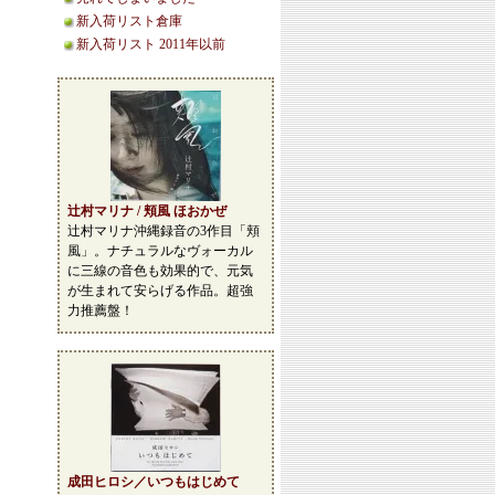
新入荷リスト倉庫
新入荷リスト 2011年以前
辻村マリナ / 頬風 ほおかぜ
辻村マリナ沖縄録音の3作目「頬
風」。ナチュラルなヴォーカル
に三線の音色も効果的で、元気
が生まれて安らげる作品。超強
力推薦盤！
成田ヒロシ／いつもはじめて