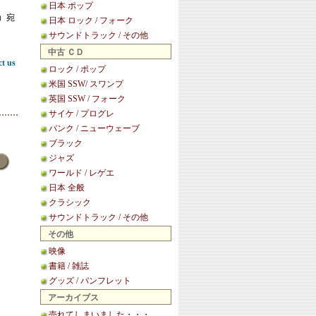
日本 ポップ
等）宛
日本 ロック / フォーク
サウンドトラック / その他
中古 ＣＤ
ct us
ロック / ポップ
米国 SSW/ スワンプ
英国 SSW / フォーク
サイケ / プログレ
パンク / ニューウェーブ
ブラック
ジャズ
ワールド / レゲエ
日本 全般
クラシック
サウンドトラック / その他
その他
映像
書籍 / 雑誌
グッズ / パンフレット
アーカイブス
売れてしまいました・・・