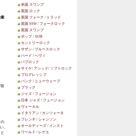
米国 スワンプ
英国 ロック
検索
英国 フォーク / トラッド
英国 SSW / フォークロック
英国 スワンプ
ポップ / AOR
カントリーロック
サザン / ブルースロック
ハード / へヴィ
パブロック
サイケ/ アシッド/ ソフトロック
プログレッシブ
パンク / ニューウェーブ
”収
ブラック
ジャズ / フュージョン
日本 ジャズ / フュージョン
ヴォーカル
イタリアン / カンツォーネ
フレンチ / シャンソン
この
オールディーズ / インスト
い。
ワールド / レゲエ
こと