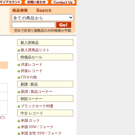
空白で区切り複数語のAND検索が可能
新入荷商品
新入荷商品リスト
特価品セール
洋楽レコード
邦楽レコード
CDその他
新譜 / 新品
新譜 / 新品コーナー
特設コーナー
ブラックホーク99選
中古 レコード
ど)
米国 ロック
米国 SSW / フォーク
米国 女性 SSW / フォーク