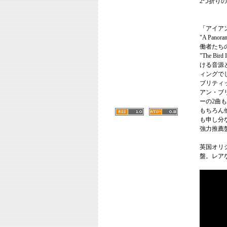
2つ折り
「アイア
"A Pano
働者たち
"The Bi
ける音源
ィングで
ブリティ
アン・ブ
ーの2曲
もちろん
も申し分
強力推薦
英国オリ
盤。レア