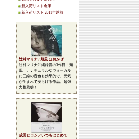
新入荷リスト倉庫
新入荷リスト 2011年以前
辻村マリナ / 頬風 ほおかぜ
辻村マリナ沖縄録音の3作目「頬
風」。ナチュラルなヴォーカル
に三線の音色も効果的で、元気
が生まれて安らげる作品。超強
力推薦盤！
成田ヒロシ／いつもはじめて