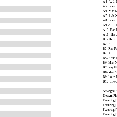
A4 -A. L. 
A5 -Louis 
A6 -Matt M
A7 -Bob D
A8 -Louis 
A9 -A. L. 
A10 -Bob 
A11 -The C
B1 -The Ce
B2 -A. L. 
B3 -Ray Fi
B4 -A. L. 
B5 -Anne B
B6 -Matt M
B7 -Ray Fi
B8 -Matt M
B9 -Louis 
B10 -The C
Arranged By
Design, Ph
Featuring [
Featuring 
Featuring 
Featuring 