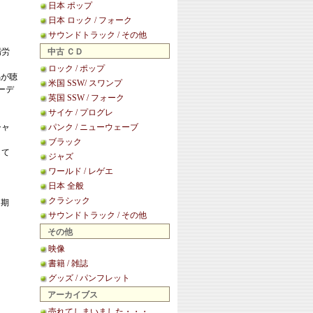
日本 ポップ
日本 ロック / フォーク
サウンドトラック / その他
場労
中古 ＣＤ
ロック / ポップ
歌唱が聴
米国 SSW/ スワンプ
ーデ
英国 SSW / フォーク
サイケ / プログレ
シャ
パンク / ニューウェーブ
ブラック
して
ジャズ
ワールド / レゲエ
日本 全般
クラシック
初期
サウンドトラック / その他
その他
映像
書籍 / 雑誌
グッズ / パンフレット
アーカイブス
売れてしまいました・・・