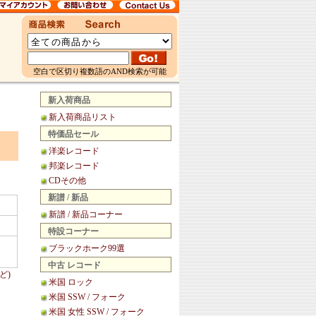
空白で区切り複数語のAND検索が可能
新入荷商品
新入荷商品リスト
特価品セール
洋楽レコード
邦楽レコード
CDその他
新譜 / 新品
新譜 / 新品コーナー
特設コーナー
ブラックホーク99選
中古 レコード
ど)
米国 ロック
米国 SSW / フォーク
米国 女性 SSW / フォーク