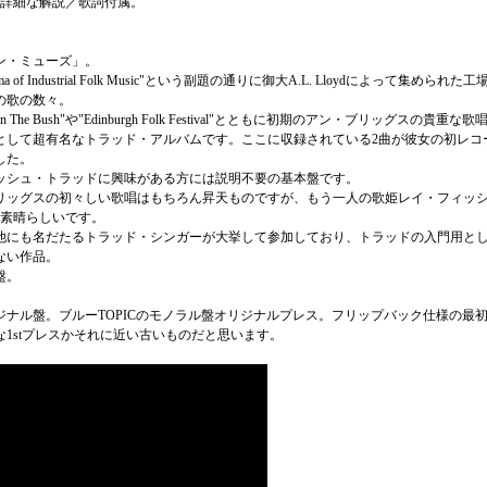
の詳細な解説／歌詞付属。
ン・ミューズ」。
rama of Industrial Folk Music"という副題の通りに御大A.L. Lloydによって集められた工
の歌の数々。
rd In The Bush"や"Edinburgh Folk Festival"とともに初期のアン・ブリッグスの貴重な
として超有名なトラッド・アルバムです。ここに収録されている2曲が彼女の初レコ
した。
ッシュ・トラッドに興味がある方には説明不要の基本盤です。
リッグスの初々しい歌唱はもちろん昇天ものですが、もう一人の歌姫レイ・フィッ
も素晴らしいです。
他にも名だたるトラッド・シンガーが大挙して参加しており、トラッドの入門用と
ない作品。
盤。
ジナル盤。ブルーTOPICのモノラル盤オリジナルプレス。フリップバック仕様の最
な1stプレスかそれに近い古いものだと思います。