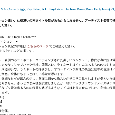
 V.A. (Anne Briggs, Ray Fisher, A.L. Lloyd etc) / The Iron Muse (Mono Early Issue) - 9
ション違い、仕様違いの同タイトル盤があるかもしれません。アーティスト名等で
ください。
K 1963 / Topic / 12T86 ***
ディション ■
ション表記の詳細は
こちらのページ
でご確認ください。
ト] / [ディスク]の順です。
ト：表側のみラミネート・コーティングされた美しいジャケット。糊代が裏に折り
シカルなフリップバック仕様。四隅スレ。ラミネートはくすみはあるもののつやも
。周辺部シワ。ラミネートの浮き少し。非コーティング白地の裏面は経年の色焼け
く変色。全体にちょっとぼろい感覚が漂います。
：微細なヒゲがほんの少し。盤面は細かな微スレがそこそこ見られますが傷という
ありません。ざっとつまみ聴き試聴しましたが、軽いバックグラウンドノイズやチ
的なプツ音は出るものの鑑賞を妨げるようなノイズはありませんでした。良好に鑑
います。
スは
3M
MH
袋付属。