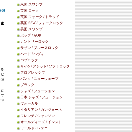
米国 スワンプ
,800
英国 ロック
英国 フォーク / トラッド
英国 SSW / フォークロック
検索
英国 スワンプ
ポップ / AOR
カントリーロック
サザン / ブルースロック
ハード / へヴィ
パブロック
サイケ/ アシッド/ ソフトロック
返さ
プログレッシブ
まだ
パンク / ニューウェーブ
／薄
ブラック
ほど
ジャズ / フュージョン
リプ
日本 ジャズ / フュージョン
賞で
ヴォーカル
イタリアン / カンツォーネ
フレンチ / シャンソン
オールディーズ / インスト
ワールド / レゲエ