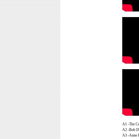
A1 -The Ce
A2 -Bob Da
A3 -Anne B