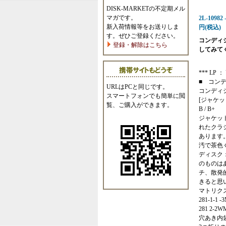
DISK-MARKETの不定期メル
マガです。
2L-10982 -
新入荷情報等をお送りしま
円(税込)
す。ぜひご登録ください。
コンディ
登録・解除はこちら
してみて
*** LP ： U
■ コン
URLはPCと同じです。
コンディ
スマートフォンでも簡単に閲
[ジャケッ
覧、ご購入ができます。
B / B+
ジャケッ
れたクラ
あります
汚で茶色
ディスク
のものは
チ、散発
きると思
マトリク
281-1-1 -
281 2-2W
穴あき内