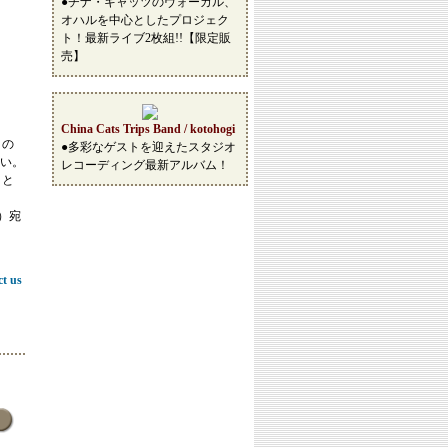
●チナ・キャッツのヴォーカル、
オハルを中心としたプロジェク
ト！最新ライブ2枚組!!【限定販
売】
China Cats Trips Band / kotohogi
この
●多彩なゲストを迎えたスタジオ
い。
レコーディング最新アルバム！
こと
等）宛
ct us