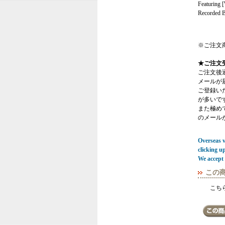
Featuring [
Recorded By
※ご注文
★ご注文
ご注文後
メールが
ご登録い
が多いで
また極めてまれ
のメール
Overseas vi
clicking u
We accept 
この
こち