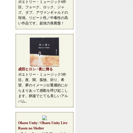
ポエトリー・ミュージック4作
目。フォーク、ロック、ジャ
ズ、ダブ、アヴァンギャルドの
坩堝。リピート性／中毒性の高
い作品です。超強力推薦盤！
成田ヒロシ / 夜に帰る
ポエトリー・ミュージック3作
目。夜、闇、孤独、祈り、希
望、夢のイメージが重層的にか
らまりあって感動を呼び起こし
ます。静謐でとても美しいアル
バム。
Oharu Unity / Oharu Unity Live
Rasen no Shelter