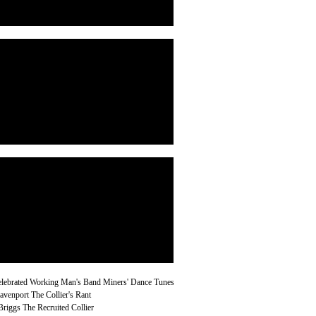
lebrated Working Man's Band Miners' Dance Tunes
venport The Collier's Rant
riggs The Recruited Collier