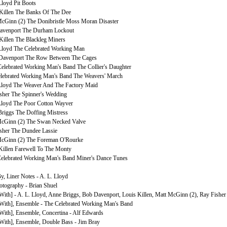
Lloyd Pit Boots
Killen The Banks Of The Dee
cGinn (2) The Donibristle Moss Moran Disaster
avenport The Durham Lockout
Killen The Blackleg Miners
Lloyd The Celebrated Working Man
Davenport The Row Between The Cages
elebrated Working Man's Band The Collier's Daughter
lebrated Working Man's Band The Weavers' March
Lloyd The Weaver And The Factory Maid
sher The Spinner's Wedding
Lloyd The Poor Cotton Wayver
riggs The Doffing Mistress
cGinn (2) The Swan Necked Valve
sher The Dundee Lassie
cGinn (2) The Foreman O'Rourke
Killen Farewell To The Monty
elebrated Working Man's Band Miner's Dance Tunes
, Liner Notes - A. L. Lloyd
otography - Brian Shuel
With] - A. L. Lloyd, Anne Briggs, Bob Davenport, Louis Killen, Matt McGinn (2), Ray Fisher
[With], Ensemble - The Celebrated Working Man's Band
[With], Ensemble, Concertina - Alf Edwards
[With], Ensemble, Double Bass - Jim Bray