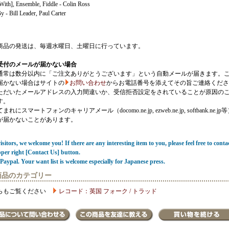
With], Ensemble, Fiddle - Colin Ross
 - Bill Leader, Paul Carter
商品の発送は、毎週水曜日、土曜日に行っています。
受付のメールが届かない場合
通常は数分以内に「ご注文ありがとうございます」という自動メールが届きます。
届かない場合はサイトの
お問い合わせ
からお電話番号を添えてその旨ご連絡くださ
ただいたメールアドレスの入力間違いか、受信拒否設定をされていることが原因の
す。
にスマートフォンのキャリアメール（docomo.ne.jp, ezweb.ne.jp, softbank.ne.jp
が届かないことがあります。
sitors, we welcome you! If there are any interesting item to you, please feel free to conta
pper right [Contact Us] button.
Paypal. Your want list is welcome especially for Japanese press.
商品のカテゴリー
らもご覧ください
レコード：英国 フォーク / トラッド