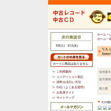
ホーム
>
ホーム
>
8/8(土) 8/12(水)
V.A. 
Issue)
カートに商品はありません
ご利用案内
管理番号
コンディション表記
販売価格
送料/お支払い方法
FAQ（よくある質問）
購入数
お友達サイト
サイトマップ
その他