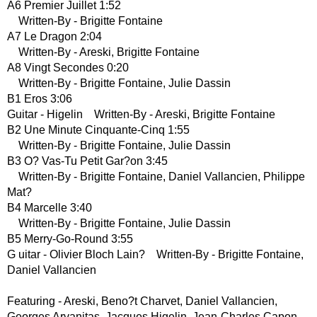
A6 Premier Juillet 1:52
Written-By - Brigitte Fontaine
A7 Le Dragon 2:04
Written-By - Areski, Brigitte Fontaine
A8 Vingt Secondes 0:20
Written-By - Brigitte Fontaine, Julie Dassin
B1 Eros 3:06
Guitar - Higelin Written-By - Areski, Brigitte Fontaine
B2 Une Minute Cinquante-Cinq 1:55
Written-By - Brigitte Fontaine, Julie Dassin
B3 O? Vas-Tu Petit Gar?on 3:45
Written-By - Brigitte Fontaine, Daniel Vallancien, Philippe
Mat?
B4 Marcelle 3:40
Written-By - Brigitte Fontaine, Julie Dassin
B5 Merry-Go-Round 3:55
G uitar - Olivier Bloch Lain? Written-By - Brigitte Fontaine,
Daniel Vallancien
Featuring - Areski, Beno?t Charvet, Daniel Vallancien,
Georges Arvanitas, Jacques Higelin, Jean-Charles Capon,