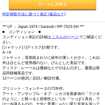
特定商取引法に基づく表記 (返品など)
*** LP ： Japan 1974 / Saravah / RP-7023-SH ***
■ コンディション ■
コンディション表記の詳細は
こちらのページ
でご確認くだ
さい。
[ジャケット] / [ディスク]の順です。
A- / A
ジャケット：背表紙まわりに経年の薄シミが少々。これ以
外はほとんど使用感のない、ぴんとした美品です。
ディスク：レーベルは微細なヒゲがほんの少し。盤面は新
品同様極美品です。
12ページの歌詞／訳詞／解説付属。
ブリジット・フォンテーヌの72年作。
アート・アンサンブル・オブ・シカゴ全面参加の「ラジオ
のように」と較べると前衛性というか「つっぱり具合」で
は一歩譲るものの、十分に普通じゃない変な音楽を演って