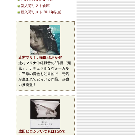
新入荷リスト倉庫
新入荷リスト 2011年以前
辻村マリナ / 頬風 ほおかぜ
辻村マリナ沖縄録音の3作目「頬
風」。ナチュラルなヴォーカル
に三線の音色も効果的で、元気
が生まれて安らげる作品。超強
力推薦盤！
成田ヒロシ／いつもはじめて