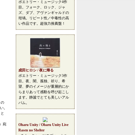
ポエトリー・ミュージック4作
目。フォーク、ロック、ジャ
ズ、ダブ、アヴァンギャルドの
坩堝。リピート性／中毒性の高
い作品です。超強力推薦盤！
成田ヒロシ / 夜に帰る
ポエトリー・ミュージック3作
目。夜、闇、孤独、祈り、希
望、夢のイメージが重層的にか
らまりあって感動を呼び起こし
ます。静謐でとても美しいアル
この
バム。
い。
こと
等）宛
Oharu Unity / Oharu Unity Live
Rasen no Shelter