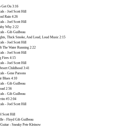
 Get On 3:16
s - Joel Scott Hill
nd Rain 4:26
s - Joel Scott Hill
by Why 2:22
ls - Gib Guilbeau
hts, Thick Smoke, And Loud, Loud Music 2:15
s - Joel Scott Hill
t The Water Running 2:22
s - Joel Scott Hill
 Fires 4:15
s - Joel Scott Hill
esert Childhood 3:41
ls - Gene Parsons
r Blues 4:10
ls - Gib Guilbeau
oad 2:56
ls - Gib Guilbeau
rito #3 2:04
s - Joel Scott Hill
l Scott Hill
dle - Floyd Gib Guilbeau
 Guitar - Sneaky Pete Kleinow