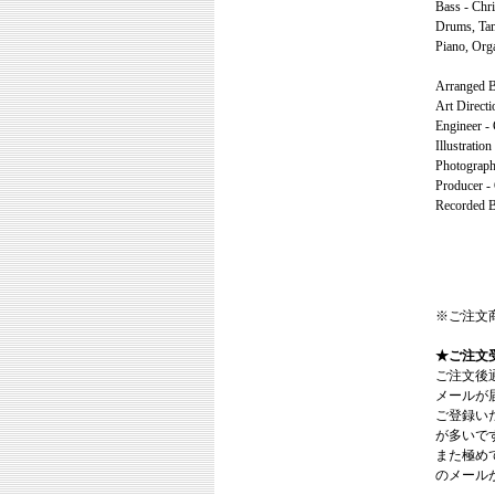
Bass - Chri
Drums, Tam
Piano, Org
Arranged B
Art Direct
Engineer -
Illustratio
Photograph
Producer -
Recorded B
※ご注文
★ご注文
ご注文後
メールが
ご登録い
が多いで
また極めてまれ
のメール