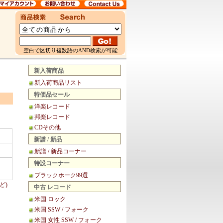
空白で区切り複数語のAND検索が可能
新入荷商品
新入荷商品リスト
特価品セール
洋楽レコード
邦楽レコード
CDその他
新譜 / 新品
新譜 / 新品コーナー
特設コーナー
ブラックホーク99選
ど)
中古 レコード
米国 ロック
米国 SSW / フォーク
米国 女性 SSW / フォーク