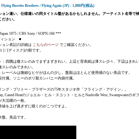
 Flying Burrito Brothers / Flying Again (JP) - 1,880円(税込)
ション違い、仕様違いの同タイトル盤があるかもしれません。アーティスト名等で
ください。
Japan 1975 / CBS Sony / SOPN-166 ***
ディション ■
ション表記の詳細は
こちらのページ
でご確認ください。
ト] / [ディスク]の順です。
ト：四隅は微スレのみでまずまずきれい。上辺と背表紙は薄スレ少々、下辺はきれ
微スレのみできれい。
：レーベルは微細なヒゲがほんの少し。盤面はほとんど使用感のない美品です。
説付属。ソニーのポリ製カンパニー内袋付属。
イング・ブリトー・ブラザーズの75年スタジオ作「フライング・アゲイン」。
away, Cannd Heatのジョエル・ヒル・スコット・ヒルとNashville West, Swampwaterのギ
が大活躍の一枚。
待値を上げ過ぎずに聴くのがこつですよ。
本盤。美品です。