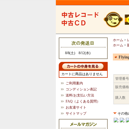
ホーム
>
ホーム
>
8/8(土) 8/12(水)
Flyin
カートに商品はありません
管理番号
ご利用案内
販売価格
コンディション表記
送料/お支払い方法
購入数
FAQ（よくある質問）
お友達サイト
サイトマップ
その他