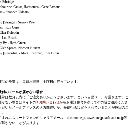
s Ethridge
bourine, Guitar, Harmonica - Gene Parsons
an - Spooner Oldham
y [Strings] - Sneaky Pete
ion - Ron Coro
 Glen Kolotkin
n - Lou Beach
y By - Herb Green
 Glen Spreen, Norbert Putnam
y [Recordist] - Mark Friedman, Tom Lubin
商品の発送は、毎週水曜日、土曜日に行っています。
受付のメールが届かない場合
通常は数分以内に「ご注文ありがとうございます」という自動メールが届きます。
届かない場合はサイトの
お問い合わせ
からお電話番号を添えてその旨ご連絡くださ
ただいたメールアドレスの入力間違いか、受信拒否設定をされていることが原因の
す。
にスマートフォンのキャリアメール（docomo.ne.jp, ezweb.ne.jp, softbank.ne.jp
が届かないことがあります。