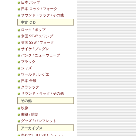
日本 ポップ
日本 ロック / フォーク
サウンドトラック / その他
中古 ＣＤ
ロック / ポップ
米国 SSW/ スワンプ
英国 SSW / フォーク
サイケ / プログレ
パンク / ニューウェーブ
ブラック
ジャズ
ワールド / レゲエ
日本 全般
クラシック
サウンドトラック / その他
その他
映像
書籍 / 雑誌
グッズ / パンフレット
アーカイブス
売れてしまいました・・・