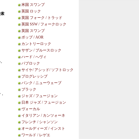
米国 スワンプ
英国 ロック
検索
英国 フォーク / トラッド
英国 SSW / フォークロック
英国 スワンプ
ポップ / AOR
カントリーロック
サザン / ブルースロック
ハード / へヴィ
い。
パブロック
サイケ/ アシッド/ ソフトロック
プログレッシブ
パンク / ニューウェーブ
ブラック
ブ・
ジャズ / フュージョン
日本 ジャズ / フュージョン
ヴォーカル
イタリアン / カンツォーネ
フレンチ / シャンソン
オールディーズ / インスト
ワールド / レゲエ