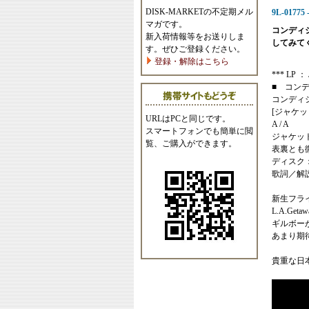
DISK-MARKETの不定期メル
9L-01775 -
マガです。
コンディ
新入荷情報等をお送りしま
してみて
す。ぜひご登録ください。
登録・解除はこちら
*** LP ： 
■ コン
コンディ
[ジャケッ
URLはPCと同じです。
A / A
スマートフォンでも簡単に閲
ジャケッ
覧、ご購入ができます。
表裏とも
ディスク
歌詞／解
新生フラ
L.A.Get
ギルボー
あまり期
貴重な日