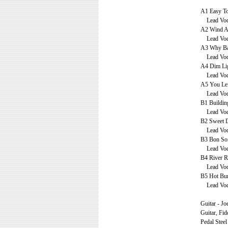
A1 Easy To
Lead Vocal
A2 Wind A
Lead Vocal
A3 Why Ba
Lead Voca
A4 Dim Lig
Lead Vocal
A5 You Lef
Lead Vocal
B1 Building
Lead Vocal
B2 Sweet D
Lead Voca
B3 Bon Soi
Lead Voca
B4 River R
Lead Voca
B5 Hot Bur
Lead Vocal
Guitar - Joe
Guitar, Fid
Pedal Steel