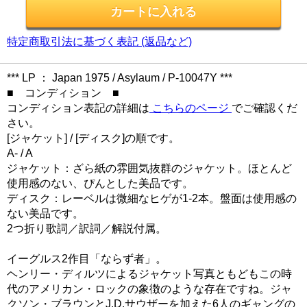
特定商取引法に基づく表記 (返品など)
*** LP ： Japan 1975 / Asylaum / P-10047Y ***
■ コンディション ■
コンディション表記の詳細は
こちらのページ
でご確認くだ
さい。
[ジャケット] / [ディスク]の順です。
A- / A
ジャケット：ざら紙の雰囲気抜群のジャケット。ほとんど
使用感のない、ぴんとした美品です。
ディスク：レーベルは微細なヒゲが1-2本。盤面は使用感の
ない美品です。
2つ折り歌詞／訳詞／解説付属。
イーグルス2作目「ならず者」。
ヘンリー・ディルツによるジャケット写真ともどもこの時
代のアメリカン・ロックの象徴のような存在ですね。ジャ
クソン・ブラウンとJ.D.サウザーを加えた6人のギャングの