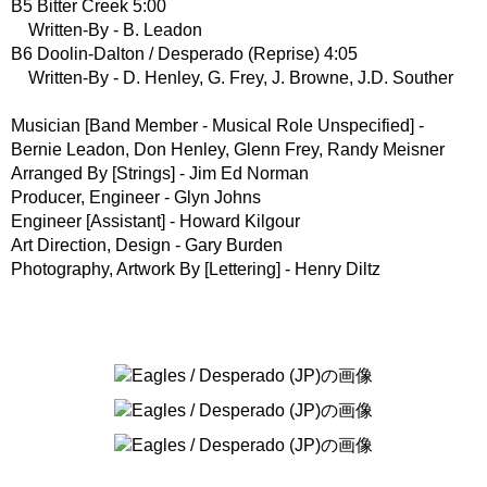
B5 Bitter Creek 5:00
Written-By - B. Leadon
B6 Doolin-Dalton / Desperado (Reprise) 4:05
Written-By - D. Henley, G. Frey, J. Browne, J.D. Souther
Musician [Band Member - Musical Role Unspecified] -
Bernie Leadon, Don Henley, Glenn Frey, Randy Meisner
Arranged By [Strings] - Jim Ed Norman
Producer, Engineer - Glyn Johns
Engineer [Assistant] - Howard Kilgour
Art Direction, Design - Gary Burden
Photography, Artwork By [Lettering] - Henry Diltz