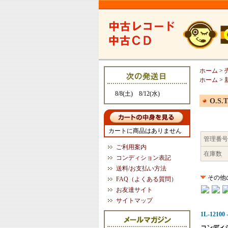
ホーム
>
ホーム
>
8/8(土) 8/12(水)
O.S.T
カートに商品はありません
管理番号
ご利用案内
在庫数
コンディション表記
送料/お支払い方法
その他
FAQ（よくある質問）
お友達サイト
サイトマップ
1L-12100 -
コンディ