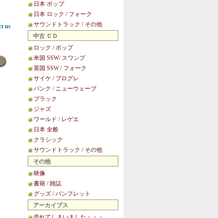
日本 ポップ
日本 ロック / フォーク
サウンドトラック / その他
ct us
中古 ＣＤ
ロック / ポップ
米国 SSW/ スワンプ
英国 SSW / フォーク
サイケ / プログレ
パンク / ニューウェーブ
ブラック
ジャズ
ワールド / レゲエ
日本 全般
クラシック
サウンドトラック / その他
その他
映像
書籍 / 雑誌
グッズ / パンフレット
アーカイブス
売れてしまいました・・・