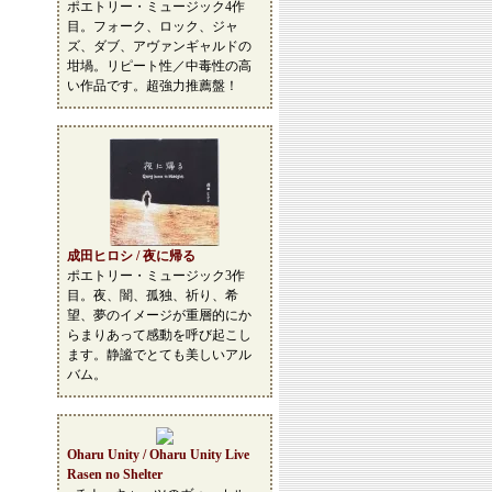
ポエトリー・ミュージック4作
目。フォーク、ロック、ジャ
ズ、ダブ、アヴァンギャルドの
坩堝。リピート性／中毒性の高
い作品です。超強力推薦盤！
成田ヒロシ / 夜に帰る
ポエトリー・ミュージック3作
目。夜、闇、孤独、祈り、希
望、夢のイメージが重層的にか
らまりあって感動を呼び起こし
ます。静謐でとても美しいアル
バム。
Oharu Unity / Oharu Unity Live
Rasen no Shelter