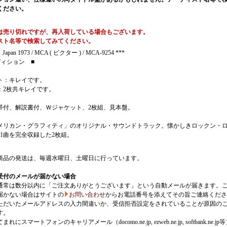
ください。
は売り切れですが、再入荷している場合もございます。
スト名等で検索してみてください。
 Japan 1973 / MCA ( ビクター ) / MCA-9254 ***
ディション ■
ト：キレイです。
：2枚共キレイです。
帯付、解説書付、Ｗジャケット、2枚組、見本盤。
メリカン・グラフィティ」のオリジナル・サウンドトラック。懐かしきロックン・
41曲を完全収録した2枚組。
商品の発送は、毎週水曜日、土曜日に行っています。
受付のメールが届かない場合
通常は数分以内に「ご注文ありがとうございます」という自動メールが届きます。
届かない場合はサイトの
お問い合わせ
からお電話番号を添えてその旨ご連絡くださ
ただいたメールアドレスの入力間違いか、受信拒否設定をされていることが原因の
す。
にスマートフォンのキャリアメール（docomo.ne.jp, ezweb.ne.jp, softbank.ne.jp