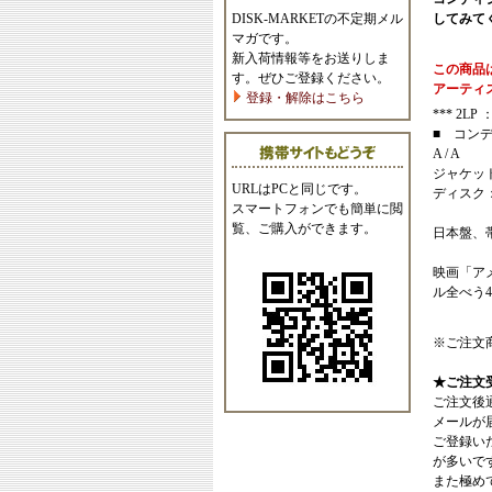
DISK-MARKETの不定期メル
してみて
マガです。
新入荷情報等をお送りしま
この商品
す。ぜひご登録ください。
アーティ
登録・解除はこちら
*** 2LP ：
■ コン
A / A
ジャケッ
URLはPCと同じです。
ディスク
スマートフォンでも簡単に閲
覧、ご購入ができます。
日本盤、
映画「ア
ル全べう
※ご注文
★ご注文
ご注文後
メールが
ご登録い
が多いで
また極めてまれ