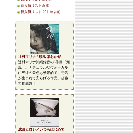
新入荷リスト倉庫
新入荷リスト 2011年以前
辻村マリナ / 頬風 ほおかぜ
辻村マリナ沖縄録音の3作目「頬
風」。ナチュラルなヴォーカル
に三線の音色も効果的で、元気
が生まれて安らげる作品。超強
力推薦盤！
成田ヒロシ／いつもはじめて