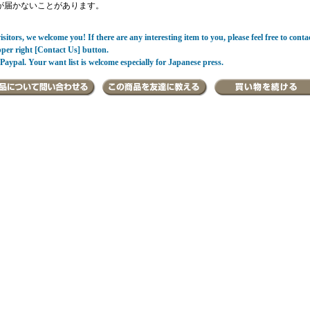
が届かないことがあります。
sitors, we welcome you! If there are any interesting item to you, please feel free to conta
pper right [Contact Us] button.
Paypal. Your want list is welcome especially for Japanese press.