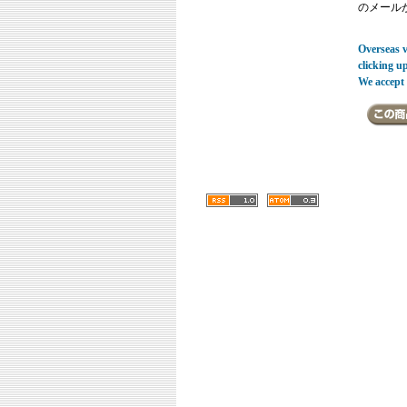
のメール
Overseas vi
clicking u
We accept 