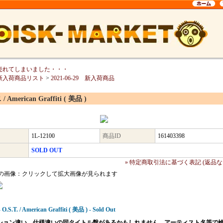
売れてしまいました・・・
新入荷商品リスト
>
2021-06-29 新入荷商品
. / American Graffiti ( 美品 )
1L-12100
商品ID
161403398
SOLD OUT
» 特定商取引法に基づく表記 (返品な
の画像：クリックして拡大画像が見られます
 O.S.T. / American Graffiti ( 美品 ) - Sold Out
ション違い、仕様違いの同タイトル盤があるかもしれません。アーティスト名等で