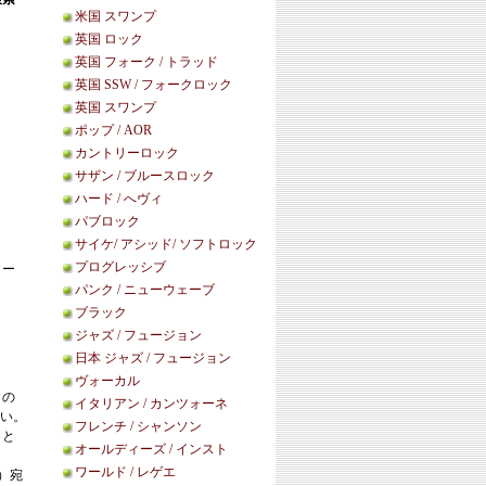
米国 スワンプ
英国 ロック
英国 フォーク / トラッド
英国 SSW / フォークロック
英国 スワンプ
ポップ / AOR
カントリーロック
サザン / ブルースロック
ハード / へヴィ
パブロック
サイケ/ アシッド/ ソフトロック
プログレッシブ
ロー
パンク / ニューウェーブ
ブラック
ジャズ / フュージョン
日本 ジャズ / フュージョン
ヴォーカル
この
イタリアン / カンツォーネ
い。
フレンチ / シャンソン
こと
オールディーズ / インスト
ワールド / レゲエ
等）宛