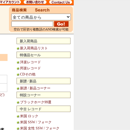
空白で区切り複数語のAND検索が可能
新入荷商品
新入荷商品リスト
特価品セール
洋楽レコード
邦楽レコード
CDその他
新譜 / 新品
新譜 / 新品コーナー
ど)
特設コーナー
ブラックホーク99選
中古 レコード
米国 ロック
米国 SSW / フォーク
米国 女性 SSW / フォーク
検索