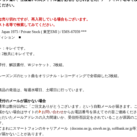
ください。
は売り切れですが、再入荷している場合もございます。
スト名等で検索してみてください。
Japan 1975 / Private Stock ( 東芝EMI ) / EMS-67059 ***
ディション ■
ト：キレイです。
：2枚共にキレイです。
帯付、解説書付、Ｗジャケット、2枚組。
シーズンズのヒット曲をオリジナル・レコーディングで全収録した2枚組。
商品の発送は、毎週水曜日、土曜日に行っています。
受付のメールが届かない場合
通常は数分以内に「ご注文ありがとうございます」という自動メールが届きます。
届かない場合はサイトの
お問い合わせ
からお電話番号を添えてその旨ご連絡くださ
ただいたメールアドレスの入力間違いか、受信拒否設定をされていることが原因の
す。
にスマートフォンのキャリアメール（docomo.ne.jp, ezweb.ne.jp, softbank.ne.jp
が届かないことがあります。