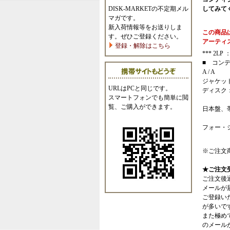
DISK-MARKETの不定期メル
してみて
マガです。
新入荷情報等をお送りしま
この商品
す。ぜひご登録ください。
アーティ
登録・解除はこちら
*** 2LP ： 
■ コン
A / A
ジャケッ
URLはPCと同じです。
ディスク
スマートフォンでも簡単に閲
覧、ご購入ができます。
日本盤、
フォー・
※ご注文
★ご注文
ご注文後
メールが
ご登録い
が多いで
また極めてまれ
のメール