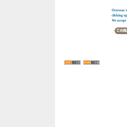
Overseas vi
clicking u
We accept 