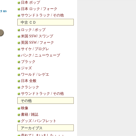
日本 ポップ
日本 ロック / フォーク
ct us
サウンドトラック / その他
中古 ＣＤ
ロック / ポップ
米国 SSW/ スワンプ
英国 SSW / フォーク
サイケ / プログレ
パンク / ニューウェーブ
ブラック
ジャズ
ワールド / レゲエ
日本 全般
クラシック
サウンドトラック / その他
その他
映像
書籍 / 雑誌
グッズ / パンフレット
アーカイブス
売れてしまいました・・・