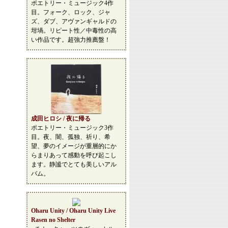
ポエトリー・ミュージック4作
目。フォーク、ロック、ジャ
ズ、ダブ、アヴァンギャルドの
坩堝。リピート性／中毒性の高
い作品です。超強力推薦盤！
成田ヒロシ / 夜に帰る
ポエトリー・ミュージック3作
目。夜、闇、孤独、祈り、希
望、夢のイメージが重層的にか
らまりあって感動を呼び起こし
ます。静謐でとても美しいアル
バム。
Oharu Unity / Oharu Unity Live
Rasen no Shelter