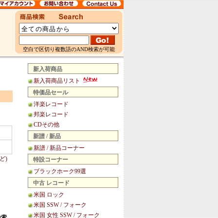
空白で区切り複数語のAND検索が可能
新入荷商品
新入荷商品リスト
特価品セール
洋楽レコード
邦楽レコード
CDその他
新譜 / 新品
新譜 / 新品コーナー
ど)
特設コーナー
ブラックホーク99選
中古 レコード
米国 ロック
米国 SSW / フォーク
米国 女性 SSW / フォーク
検索