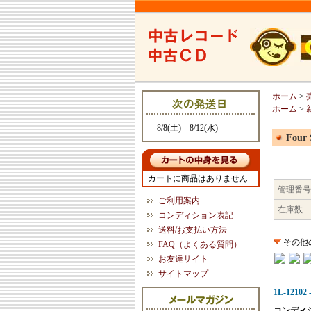
ホーム
>
ホーム
>
8/8(土) 8/12(水)
Four 
カートに商品はありません
管理番号
ご利用案内
在庫数
コンディション表記
送料/お支払い方法
その他
FAQ（よくある質問）
お友達サイト
サイトマップ
1L-12102 -
コンディ