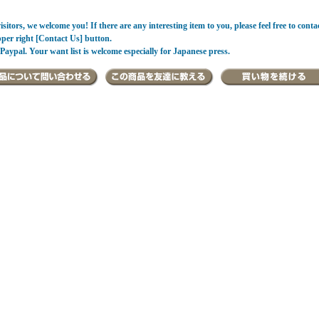
sitors, we welcome you! If there are any interesting item to you, please feel free to conta
pper right [Contact Us] button.
Paypal. Your want list is welcome especially for Japanese press.