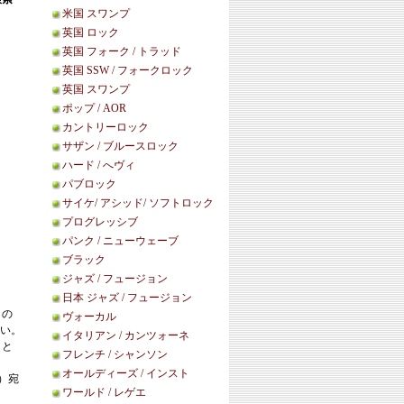
米国 スワンプ
英国 ロック
英国 フォーク / トラッド
英国 SSW / フォークロック
英国 スワンプ
ポップ / AOR
カントリーロック
サザン / ブルースロック
ハード / へヴィ
パブロック
サイケ/ アシッド/ ソフトロック
プログレッシブ
パンク / ニューウェーブ
ブラック
ジャズ / フュージョン
日本 ジャズ / フュージョン
この
ヴォーカル
い。
イタリアン / カンツォーネ
こと
フレンチ / シャンソン
オールディーズ / インスト
等）宛
ワールド / レゲエ