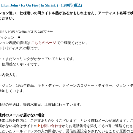
 Elton John / Ice On Fire ( In Shrink ) - 1,280円(税込)
ション違い、仕様違いの同タイトル盤があるかもしれません。アーティスト名等で
ください。
USA 1985 / Geffin / GHS 24077 ***
ディション ■
ション表記の詳細は
こちらのページ
でご確認ください。
ト] / [ディスク]の順です。
ト：まだシュリンクがかかっていてキレイです。
：使用感なくキレイです。
ル内袋入り。
・ジョン、1985年作品。キキ・ディー、クイーンのロジャー・テイラー、ジョン・
参加しています。
商品の発送は、毎週水曜日、土曜日に行っています。
受付のメールが届かない場合
通常は数分以内に「ご注文ありがとうございます」という自動メールが届きます。
届かない場合はサイトの
お問い合わせ
からお電話番号を添えてその旨ご連絡くださ
ただいたメールアドレスの入力間違いか、受信拒否設定をされていることが原因の