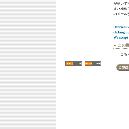
が多いで
また極めてまれ
のメール
Overseas vi
clicking u
We accept 
この
こち