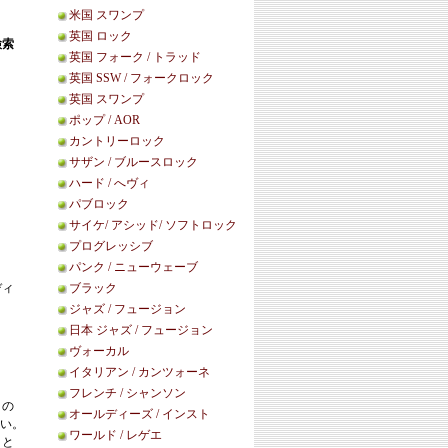
米国 スワンプ
英国 ロック
検索
英国 フォーク / トラッド
英国 SSW / フォークロック
英国 スワンプ
ポップ / AOR
カントリーロック
サザン / ブルースロック
ハード / へヴィ
パブロック
サイケ/ アシッド/ ソフトロック
プログレッシブ
パンク / ニューウェーブ
ディ
ブラック
ジャズ / フュージョン
日本 ジャズ / フュージョン
ヴォーカル
イタリアン / カンツォーネ
フレンチ / シャンソン
この
オールディーズ / インスト
い。
ワールド / レゲエ
こと