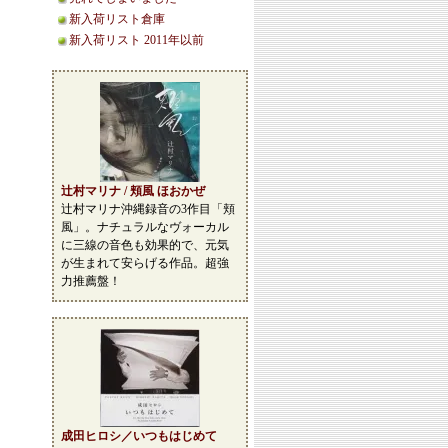
新入荷リスト倉庫
新入荷リスト 2011年以前
辻村マリナ / 頬風 ほおかぜ
辻村マリナ沖縄録音の3作目「頬
風」。ナチュラルなヴォーカル
に三線の音色も効果的で、元気
が生まれて安らげる作品。超強
力推薦盤！
成田ヒロシ／いつもはじめて