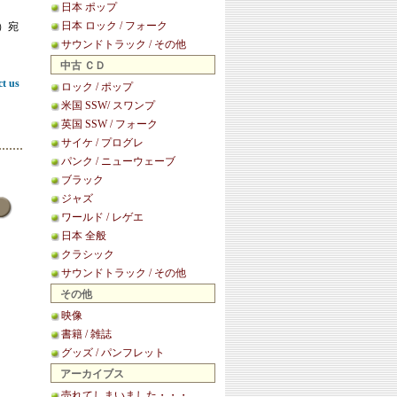
日本 ポップ
日本 ロック / フォーク
等）宛
サウンドトラック / その他
中古 ＣＤ
ct us
ロック / ポップ
米国 SSW/ スワンプ
英国 SSW / フォーク
サイケ / プログレ
パンク / ニューウェーブ
ブラック
ジャズ
ワールド / レゲエ
日本 全般
クラシック
サウンドトラック / その他
その他
映像
書籍 / 雑誌
グッズ / パンフレット
アーカイブス
売れてしまいました・・・