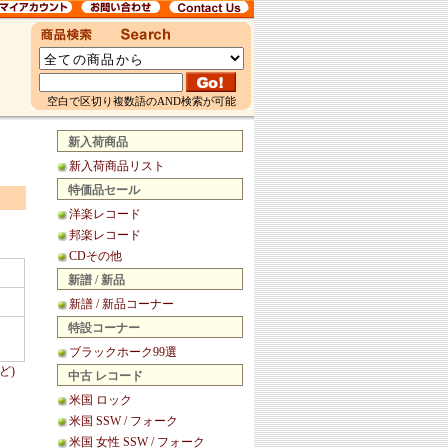
空白で区切り複数語のAND検索が可能
新入荷商品
新入荷商品リスト
特価品セール
洋楽レコード
邦楽レコード
CDその他
新譜 / 新品
新譜 / 新品コーナー
特設コーナー
ブラックホーク99選
ど)
中古 レコード
米国 ロック
米国 SSW / フォーク
米国 女性 SSW / フォーク