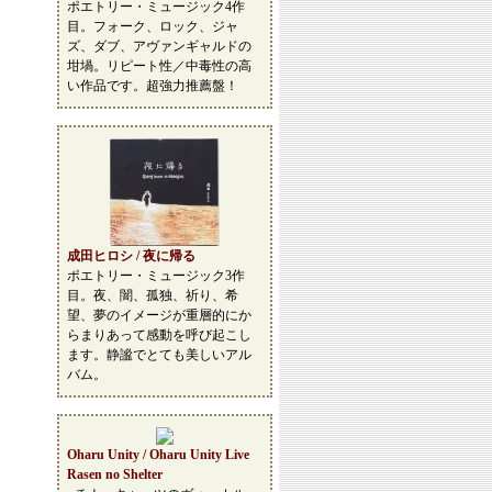
ポエトリー・ミュージック4作
目。フォーク、ロック、ジャ
ズ、ダブ、アヴァンギャルドの
坩堝。リピート性／中毒性の高
い作品です。超強力推薦盤！
成田ヒロシ / 夜に帰る
ポエトリー・ミュージック3作
目。夜、闇、孤独、祈り、希
望、夢のイメージが重層的にか
らまりあって感動を呼び起こし
ます。静謐でとても美しいアル
バム。
Oharu Unity / Oharu Unity Live
Rasen no Shelter