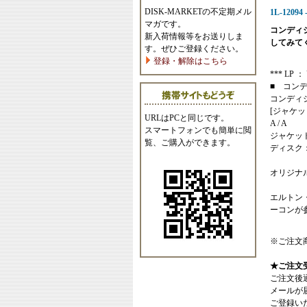
DISK-MARKETの不定期メル
1L-12094 -
マガです。
コンディ
新入荷情報等をお送りしま
してみて
す。ぜひご登録ください。
登録・解除はこちら
*** LP ： 
■ コン
コンディ
[ジャケッ
URLはPCと同じです。
A / A
スマートフォンでも簡単に閲
ジャケッ
覧、ご購入ができます。
ディスク
オリジナ
エルトン
ーコンが
※ご注文
★ご注文
ご注文後
メールが
ご登録い