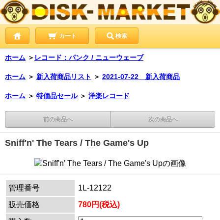
カート
検索
ホーム
＞
レコード：パンク / ニューウェーブ
ホーム
＞
新入荷商品リスト
＞
2021-07-22 新入荷商品
ホーム
＞
特価品セール
＞
洋楽レコード
前の商品へ
次の商品へ
Sniff'n' The Tears / The Game's Up
管理番号
1L-12122
販売価格
780円(税込)