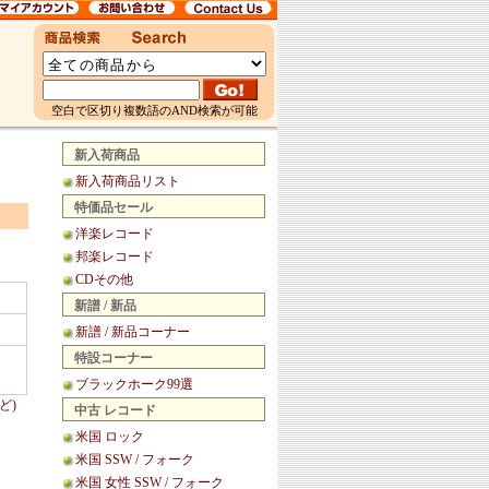
空白で区切り複数語のAND検索が可能
新入荷商品
新入荷商品リスト
特価品セール
洋楽レコード
邦楽レコード
CDその他
新譜 / 新品
新譜 / 新品コーナー
特設コーナー
ブラックホーク99選
ど)
中古 レコード
米国 ロック
米国 SSW / フォーク
米国 女性 SSW / フォーク