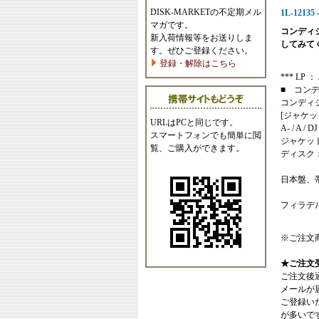
DISK-MARKETの不定期メル
1L-12135 
マガです。
コンディ
新入荷情報等をお送りしま
してみて
す。ぜひご登録ください。
登録・解除はこちら
*** LP ：
■ コン
コンディ
[ジャケッ
URLはPCと同じです。
A- / A / DJ
スマートフォンでも簡単に閲
ジャケッ
覧、ご購入ができます。
ディスク
日本盤、
フィラデ
※ご注文
★ご注文
ご注文後
メールが
ご登録い
が多いで