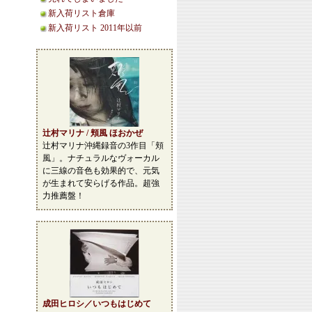
新入荷リスト倉庫
新入荷リスト 2011年以前
辻村マリナ / 頬風 ほおかぜ
辻村マリナ沖縄録音の3作目「頬
風」。ナチュラルなヴォーカル
に三線の音色も効果的で、元気
が生まれて安らげる作品。超強
力推薦盤！
成田ヒロシ／いつもはじめて