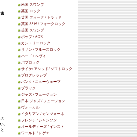
米国 スワンプ
英国 ロック
検索
英国 フォーク / トラッド
英国 SSW / フォークロック
英国 スワンプ
ポップ / AOR
カントリーロック
サザン / ブルースロック
ハード / へヴィ
パブロック
サイケ/ アシッド/ ソフトロック
プログレッシブ
パンク / ニューウェーブ
ブラック
ジャズ / フュージョン
日本 ジャズ / フュージョン
ヴォーカル
イタリアン / カンツォーネ
この
フレンチ / シャンソン
い。
オールディーズ / インスト
こと
ワールド / レゲエ