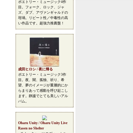
ポエトリー・ミュージック4作
目。フォーク、ロック、ジャ
ズ、ダブ、アヴァンギャルドの
坩堝。リピート性／中毒性の高
い作品です。超強力推薦盤！
成田ヒロシ / 夜に帰る
ポエトリー・ミュージック3作
目。夜、闇、孤独、祈り、希
望、夢のイメージが重層的にか
らまりあって感動を呼び起こし
ます。静謐でとても美しいアル
バム。
Oharu Unity / Oharu Unity Live
Rasen no Shelter