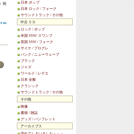
日本 ポップ
等）宛
日本 ロック / フォーク
サウンドトラック / その他
中古 ＣＤ
ct us
ロック / ポップ
米国 SSW/ スワンプ
英国 SSW / フォーク
サイケ / プログレ
パンク / ニューウェーブ
ブラック
ジャズ
ワールド / レゲエ
日本 全般
クラシック
サウンドトラック / その他
その他
映像
書籍 / 雑誌
グッズ / パンフレット
アーカイブス
売れてしまいました・・・