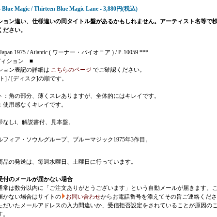
- Blue Magic / Thirteen Blue Magic Lane - 3,880円(税込)
ション違い、仕様違いの同タイトル盤があるかもしれません。アーティスト名等で
ください。
 Japan 1975 / Atlantic ( ワーナー・パイオニア ) / P-10059 ***
ディション ■
ション表記の詳細は
こちらのページ
でご確認ください。
ト] / [ディスク]の順です。
ト：角の部分、薄くスレありますが、全体的にはキレイです。
：使用感なくキレイです。
帯なしi、解説書付、見本盤。
ルフィア・ソウルグループ、ブルーマジック1975年3作目。
商品の発送は、毎週水曜日、土曜日に行っています。
受付のメールが届かない場合
通常は数分以内に「ご注文ありがとうございます」という自動メールが届きます。
届かない場合はサイトの
お問い合わせ
からお電話番号を添えてその旨ご連絡くださ
ただいたメールアドレスの入力間違いか、受信拒否設定をされていることが原因の
す。