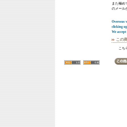
また極めてまれ
のメール
Overseas vi
clicking u
We accept 
この
こち