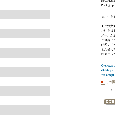
Recorded a
Photograph
※ご注文
★ご注文
ご注文後
メールが
ご登録い
が多いで
また極めてまれ
のメール
Overseas vi
clicking u
We accept 
この
こち