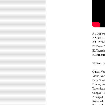
A1 Doberel
A2 Silif? 7
A3 B?l? M
B1 Bouns?
B2 Tigerda
B3 Brudarn
Written-By 
Guitar, Vo
Violin, Voc
Bass, Voca
Drums, Voc
Tenor Saxo
Congas, Ti
Arranged B
Recorded B