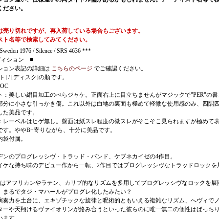
ください。
は売り切れですが、再入荷している場合もございます。
スト名等で検索してみてください。
weden 1976 / Silence / SRS 4636 ***
ディション ■
ション表記の詳細は
こちらのページ
でご確認ください。
ト] / [ディスク]の順です。
 WOC
ト：美しい絹目加工のぺらジャケ。正面右上に目立ちませんがマジックで"PER"の書
部分に小さな引っかき傷。これ以外は白地の裏面も極めて軽微な使用感のみ、四隅
した美品です。
：レーベルはヒゲ無し。盤面は紙スレ程度の微スレがそこそこ見られますが極めて
です。ややB+寄りながら、十分に美品です。
内袋付属。
デンのプログレッシヴ・トラッド・バンド、ケブネカイゼの4作目。
イケな持ち味のデビュー作から一転、2作目ではプログレッシヴなトラッドロックを
目はアフリカンやラテン、カリブ的なリズムを多用してプログレッシヴなロックを展
。まるでタジ・マハールがプログレ化したみたい？
演奏力を土台に、エキゾチックな旋律と呪術的ともいえる複雑なリズム、へヴィで
ターや天翔けるヴァイオリンが絡み合うといった彼らのに唯一無二の個性はばっち
います。