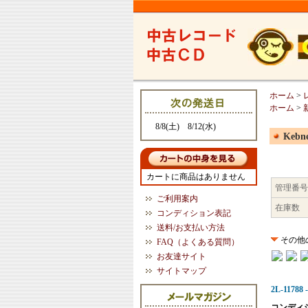
ホーム
>
ホーム
>
8/8(土) 8/12(水)
Kebne
カートに商品はありません
管理番号
ご利用案内
在庫数
コンディション表記
送料/お支払い方法
その他
FAQ（よくある質問）
お友達サイト
サイトマップ
2L-11788 -
コンディ