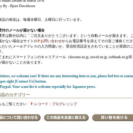
t Studio Decibel in March 1976.
y By - Bjorn Dawidsson
商品の発送は、毎週水曜日、土曜日に行っています。
受付のメールが届かない場合
通常は数分以内に「ご注文ありがとうございます」という自動メールが届きます。
届かない場合はサイトの
お問い合わせ
からお電話番号を添えてその旨ご連絡くださ
ただいたメールアドレスの入力間違いか、受信拒否設定をされていることが原因の
す。
にスマートフォンのキャリアメール（docomo.ne.jp, ezweb.ne.jp, softbank.ne.jp
が届かないことがあります。
sitors, we welcome you! If there are any interesting item to you, please feel free to conta
pper right [Contact Us] button.
Paypal. Your want list is welcome especially for Japanese press.
商品のカテゴリー
らもご覧ください
レコード：プログレッシブ