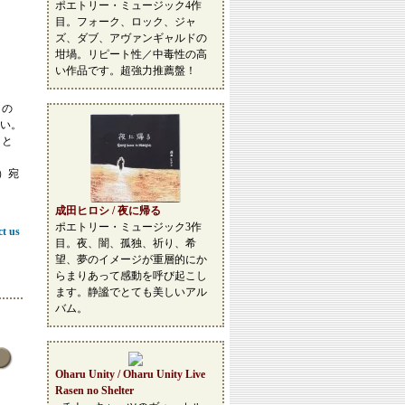
ポエトリー・ミュージック4作
目。フォーク、ロック、ジャ
ズ、ダブ、アヴァンギャルドの
坩堝。リピート性／中毒性の高
い作品です。超強力推薦盤！
この
い。
こと
等）宛
成田ヒロシ / 夜に帰る
ポエトリー・ミュージック3作
ct us
目。夜、闇、孤独、祈り、希
望、夢のイメージが重層的にか
らまりあって感動を呼び起こし
ます。静謐でとても美しいアル
バム。
Oharu Unity / Oharu Unity Live
Rasen no Shelter