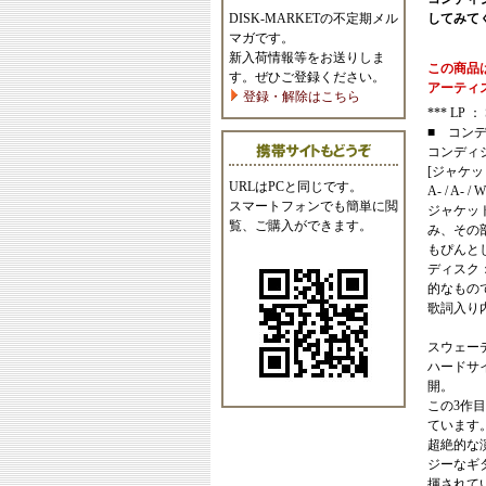
DISK-MARKETの不定期メル
してみて
マガです。
新入荷情報等をお送りしま
この商品
す。ぜひご登録ください。
アーティ
登録・解除はこちら
*** LP ： S
■ コン
コンディ
[ジャケッ
URLはPCと同じです。
A- / A- /
スマートフォンでも簡単に閲
ジャケッ
覧、ご購入ができます。
み、その
もぴんと
ディスク
的なもの
歌詞入り
スウェー
ハードサ
開。
この3作
ています
超絶的な
ジーなギ
揮されて