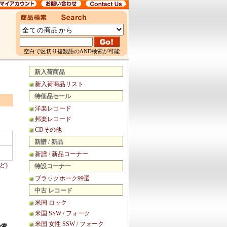
空白で区切り複数語のAND検索が可能
新入荷商品
新入荷商品リスト
特価品セール
洋楽レコード
邦楽レコード
CDその他
新譜 / 新品
新譜 / 新品コーナー
ど)
特設コーナー
ブラックホーク99選
中古 レコード
米国 ロック
米国 SSW / フォーク
米国 女性 SSW / フォーク
検索