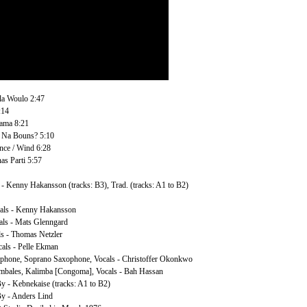
a Woulo 2:47
:14
ama 8:21
 Na Bouns? 5:10
nce / Wind 6:28
as Parti 5:57
- Kenny Hakansson (tracks: B3), Trad. (tracks: A1 to B2)
cals - Kenny Hakansson
als - Mats Glenngard
ls - Thomas Netzler
als - Pelle Ekman
phone, Soprano Saxophone, Vocals - Christoffer Okonkwo
mbales, Kalimba [Congoma], Vocals - Bah Hassan
y - Kebnekaise (tracks: A1 to B2)
y - Anders Lind