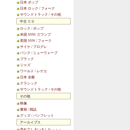
日本 ポップ
日本 ロック / フォーク
サウンドトラック / その他
中古 ＣＤ
ロック / ポップ
米国 SSW/ スワンプ
英国 SSW / フォーク
サイケ / プログレ
パンク / ニューウェーブ
ブラック
ジャズ
ワールド / レゲエ
日本 全般
クラシック
サウンドトラック / その他
その他
映像
書籍 / 雑誌
グッズ / パンフレット
アーカイブス
売れてしまいました・・・