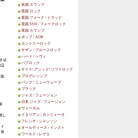
米国 スワンプ
英国 ロック
英国 フォーク / トラッド
英国 SSW / フォークロック
英国 スワンプ
ポップ / AOR
カントリーロック
サザン / ブルースロック
ハード / へヴィ
き込
パブロック
四辺
サイケ/ アシッド/ ソフトロック
プログレッシブ
表面
パンク / ニューウェーブ
ブラック
ジャズ / フュージョン
日本 ジャズ / フュージョン
展
ヴォーカル
イタリアン / カンツォーネ
開し
フレンチ / シャンソン
ノイ
オールディーズ / インスト
り発
ワールド / レゲエ