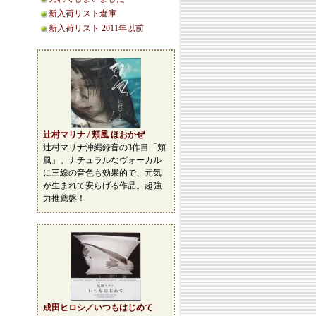
新入荷リスト倉庫
新入荷リスト 2011年以前
辻村マリナ / 頬風 ほおかぜ
辻村マリナ沖縄録音の3作目「頬
風」。ナチュラルなヴォーカル
に三線の音色も効果的で、元気
が生まれて安らげる作品。超強
力推薦盤！
成田ヒロシ／いつもはじめて